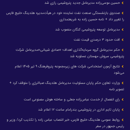
حسین موسی‌زاده مدیرعامل جدید پتروشیمی رازی شد
صندوق بازنشستگی صنعت نفت نماینده خود در هیأت‌مدیره هلدینگ خلیج فارس
را تغییر داد + نامه حسین زاده به شریعتمداری
مدیرعامل توسعه پتروشیمی کنگان منصوب شد
افت حدود ۳ درصدی قیمت نفت
حکم مدیرعامل گروه سرمایه‌گذاری اهداف؛ «صادق شیبانی»مدیرعامل شرکت
پتروشیمی سروش مهستان عسلویه شد
نتایج آزمون استخدامی شرکت های زیرمجموعه پتروفرهنگ ۹ تیر ۱۴۰۵ اعلام
می‌شود
وزارت تعاون حکم پایان مسئولیت مدیرعامل هلدینگ صباانرژی را متوقف کرد +
تصویر نامه
رای انفصال از خدمت عباس‌زاده جعلی و ساخته هوش مصنوعی است
پایان تایم اداری در پتروشیمی بندرامام ساعت ۱۲ اعلام شد
روابط عمومی هلدینگ خلیج فارس، خبر انتصاب عباس زاده را تکذیب کرد/ وزیر و
رئیس جمهور در سفر