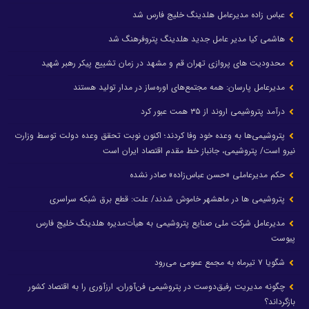
عباس زاده مدیرعامل هلدینگ خلیج فارس شد
هاشمی کیا مدیر عامل جدید هلدینگ پتروفرهنگ شد
محدودیت های پروازی تهران قم و مشهد در زمان تشییع پیکر رهبر شهید
مدیرعامل پارسان: همه مجتمع‌های اوره‌ساز در مدار تولید هستند
درآمد پتروشیمی اروند از ۳۵ همت عبور کرد
پتروشیمی‌ها به وعده خود وفا کردند؛ اکنون نوبت تحقق وعده دولت توسط وزارت
نیرو است/ پتروشیمی، جانباز خط مقدم اقتصاد ایران است
حکم مدیرعاملی «حسن عباس‌زاده» صادر نشده
پتروشیمی ها در ماهشهر خاموش شدند/ علت: قطع برق شبکه سراسری
مدیرعامل شرکت ملی صنایع پتروشیمی به هیأت‌مدیره هلدینگ خلیج فارس
پیوست
شگویا ۷ تیرماه به مجمع عمومی می‌رود
چگونه مدیریت رفیق‌دوست در پتروشیمی فن‌آوران، ارزآوری را به اقتصاد کشور
بازگرداند؟