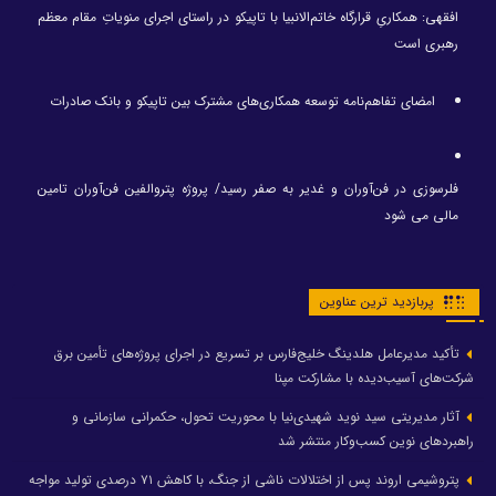
افقهی: همکاریِ قرارگاه خاتم‌الانبیا با تاپیکو در راستای اجرای منویاتِ مقام معظم
رهبری است
امضای تفاهم‌نامه توسعه همکاری‌های مشترک بین تاپیکو و بانک صادرات
فلرسوزی در فن‌آوران و غدیر به صفر رسید/ پروژه پتروالفین فن‌آوران تامین
مالی می شود
پربازدید ترین عناوین
تأکید مدیرعامل هلدینگ خلیج‌فارس بر تسریع در اجرای پروژه‌های تأمین برق
شرکت‌های آسیب‌دیده با مشارکت مپنا
آثار مدیریتی سید نوید شهیدی‌نیا با محوریت تحول، حکمرانی سازمانی و
راهبردهای نوین کسب‌وکار منتشر شد
پتروشیمی اروند پس از اختلالات ناشی از جنگ، با کاهش ۷۱ درصدی تولید مواجه