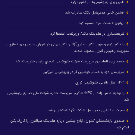
تامین برق پتروشیمی‌ها از کشور ترکیه
افشین خانی مدیرعامل بانک صادرات شد
ایرانول ۶ همت سود تقسیم کرد
شریعتمداری در هلدینگ ماند/ وزیرنفت استعفا کرد
با حکم رئیس‌جمهور؛ دکتر عسکری‌آزاد و دکتر مروتی در شورای سازمان بهینه‌سازی و
مدیریت راهبردی انرژی منصوب شدند
محمد زین العابدین سرپرست شرکت پتروشیمی کیمیای پارس خاورمیانه شد
سرپرستی دوباره حسام خوشبین فر در پتروشیمی امیرکبیر
۱۴۰۴؛ سال طلایی پتروشیمی نوری
با تودیع عباس زاده از NPC؛ شاکری سرپرست جدید شرکت ملی صنایع پتروشیمی
شد
حجت عبداله‌پور مدیرعامل شرکت نگهداشت‌کاران شد
صندوق بازنشستگی کشوری ابلاغ پیشین درباره هلدینگ صباانرژی را کان‌لم‌یکن
اعلام کرد