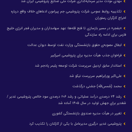
مهدی مودت مدیر سرمایه‌گذاری شرکت ملی صنایع پتروشیمی ایران شد
تکذیبیه روابط عمومی شرکت پتروشیمی جم پیرامون ادعاهای خلاف واقع درباره
اخراج کارگران رستوران
«بفجر» در مسیر بازسازی تا فتح قله‌ها؛ عهد سهامداران و مدیران فجر انرژی خلیج
فارس برای ادامه راه سازندگی
ابطال مصوبه‌ی حقوق بازنشستگی وزارت نفت توسط دیوان عدالت
فراخوان جذب هیأت مدیره برای پتروشیمی امیرکبیر
استاندار سابق اردبیل سرپرست شرکت توسعه پلیمر پادجم شد
علی‌اکبر پورابراهیم سرپرست نیکو شد
محمد (شمس‌الله) جشنی درگذشت
رشد ۲۴ درصدی درآمد عملیاتی و رشد ۲۰۶ درصدی سود خالص پتروشیمی غدیر /
شغدیر برای جهش تولید در سال ۱۴۰۵ آماده شد
تغییر در هیأت مدیره صندوق بازنشستگی کشوری
پتروشیمی غدیر، درگیری مدیرعامل با یکی از کارکنان را تکذیب کرد