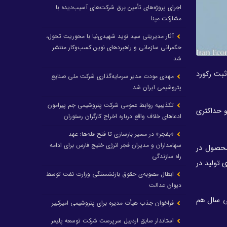
اجرای پروژه‌های تأمین برق شرکت‌های آسیب‌دیده با
مشارکت مپنا
آثار مدیریتی سید نوید شهیدی‌نیا با محوریت تحول،
حکمرانی سازمانی و راهبردهای نوین کسب‌وکار منتشر
شد
ثبت رکورد
مهدی مودت مدیر سرمایه‌گذاری شرکت ملی صنایع
پتروشیمی ایران شد
تکذیبیه روابط عمومی شرکت پتروشیمی جم پیرامون
و حداکثری
ادعاهای خلاف واقع درباره اخراج کارگران رستوران
«بفجر» در مسیر بازسازی تا فتح قله‌ها؛ عهد
سهامداران و مدیران فجر انرژی خلیج فارس برای ادامه
ن پروژه‌های تعمیرات و رفع گلوگاه‌های تولید، 700 هزار تن محصول در
راه سازندگی
 تولید در
ابطال مصوبه‌ی حقوق بازنشستگی وزارت نفت توسط
دیوان عدالت
ر ماهه پایانی سال هم
فراخوان جذب هیأت مدیره برای پتروشیمی امیرکبیر
استاندار سابق اردبیل سرپرست شرکت توسعه پلیمر