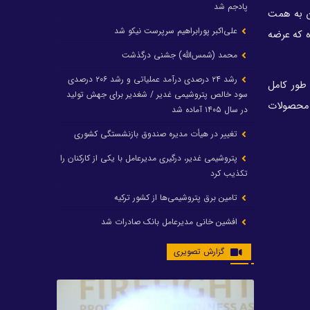
پادجم شد
ون به همت
علی‌اکبر پورابراهیم سرپرست نیکو شد
ه که عرضه
محمد (شمس‌الله) جشنی درگذشت
رشد ۲۴ درصدی درآمد عملیاتی و رشد ۲۰۶ درصدی
 طور کامل
سود خالص پتروشیمی غدیر / شغدیر برای جهش تولید
د محصولات
در سال ۱۴۰۵ آماده شد
تغییر در هیأت مدیره صندوق بازنشستگی کشوری
پتروشیمی غدیر، درگیری مدیرعامل با یکی از کارکنان را
تکذیب کرد
تامین برق پتروشیمی‌ها از کشور ترکیه
افشین خانی مدیرعامل بانک صادرات شد
ایرانول ۶ همت سود تقسیم کرد
گزارش تصویری
شریعتمداری در هلدینگ ماند/ وزیرنفت استعفا کرد
با حکم رئیس‌جمهور؛ دکتر عسکری‌آزاد و دکتر مروتی در
شورای سازمان بهینه‌سازی و مدیریت راهبردی انرژی