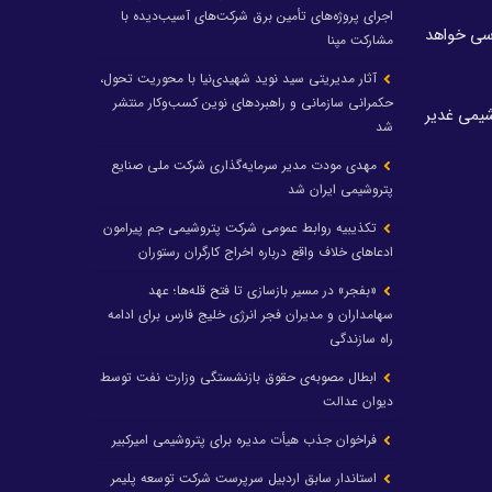
اجرای پروژه‌های تأمین برق شرکت‌های آسیب‌دیده با
ررسی خواهد
مشارکت مپنا
آثار مدیریتی سید نوید شهیدی‌نیا با محوریت تحول،
حکمرانی سازمانی و راهبردهای نوین کسب‌وکار منتشر
خدامی در پتروشیمی غدیر
شد
مهدی مودت مدیر سرمایه‌گذاری شرکت ملی صنایع
پتروشیمی ایران شد
تکذیبیه روابط عمومی شرکت پتروشیمی جم پیرامون
ادعاهای خلاف واقع درباره اخراج کارگران رستوران
«بفجر» در مسیر بازسازی تا فتح قله‌ها؛ عهد
سهامداران و مدیران فجر انرژی خلیج فارس برای ادامه
راه سازندگی
ابطال مصوبه‌ی حقوق بازنشستگی وزارت نفت توسط
دیوان عدالت
فراخوان جذب هیأت مدیره برای پتروشیمی امیرکبیر
استاندار سابق اردبیل سرپرست شرکت توسعه پلیمر