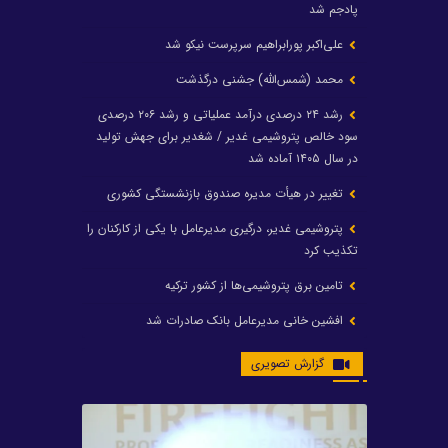
پادجم شد
علی‌اکبر پورابراهیم سرپرست نیکو شد
محمد (شمس‌الله) جشنی درگذشت
رشد ۲۴ درصدی درآمد عملیاتی و رشد ۲۰۶ درصدی
سود خالص پتروشیمی غدیر / شغدیر برای جهش تولید
در سال ۱۴۰۵ آماده شد
تغییر در هیأت مدیره صندوق بازنشستگی کشوری
پتروشیمی غدیر، درگیری مدیرعامل با یکی از کارکنان را
تکذیب کرد
تامین برق پتروشیمی‌ها از کشور ترکیه
افشین خانی مدیرعامل بانک صادرات شد
ایرانول ۶ همت سود تقسیم کرد
گزارش تصویری
شریعتمداری در هلدینگ ماند/ وزیرنفت استعفا کرد
با حکم رئیس‌جمهور؛ دکتر عسکری‌آزاد و دکتر مروتی در
شورای سازمان بهینه‌سازی و مدیریت راهبردی انرژی