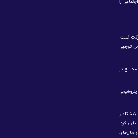
جتماعی را
صندوق بازنشستگی کشوری ابلاغ پیشین درباره
هلدینگ صباانرژی را کان‌لم‌یکن اعلام کرد
حسین موسی‌زاده مدیرعامل جدید پتروشیمی رازی
شد
ی به سمت ۸۰ میلیارد دلار در حال حرکت است،
صندوق بازنشستگی صنعت نفت نماینده خود در
هیأت‌مدیره هلدینگ خلیج فارس را تغییر داد + نامه
یارد دلار می‌رسد که عدد قابل توجهی
حسین زاده به شریعتمداری
مدیرعامل توسعه پتروشیمی کنگان منصوب شد
عاون وزیر نفت ادامه داد: به همین نسبت در تعداد مجتمع‌های پتروشیمی به ۸۳ مجتمع در سال ۱۴۰۰، به ۱۰۹ مجتمع در سال ۱۴۰۴ و به ۱۱۶ مجتمع در
افت حدود ۳ درصدی قیمت نفت
حکم مدیرعامل گروه سرمایه‌گذاری اهداف؛ «صادق
 CO2 در صنعت پتروشیمی گفت: کاهش سالانه ۴۱۸ هزار تن در پتروشیمی
شیبانی»مدیرعامل شرکت پتروشیمی سروش مهستان
عسلویه شد
نتایج آزمون استخدامی شرکت های زیرمجموعه
ه به‌زودی اجرا می‌شود و از CO2 موجود چه در پالایشگاه و
پتروفرهنگ ۹ تیر ۱۴۰۵ اعلام می‌شود
است، اظهار کرد:
وزارت تعاون حکم پایان مسئولیت مدیرعامل هلدینگ
ر سال‌های
صباانرژی را متوقف کرد + تصویر نامه