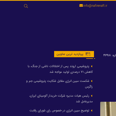
جستجو
info@nafirenaft.ir
برای:
پربازدید ترین عناوین
: ۴۶۹۱۸
پتروشیمی اروند پس از اختلالات ناشی از جنگ، با
کاهش ۷۱ درصدی تولید مواجه شد
شکست مبین انرژی مقابل شکایت پتروشیمی جم و
زاگرس
رئیس هیات مدیره شرکت خریدار آلومینای ایران،
مدیرعامل شد
توضیح مبین انرژی در خصوص رای شورای رقابت