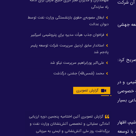
سهامداران و مدیران فجر انرژی خلیج فارس برای ادامه
، آن شرکت
راه سازندگی
ابطال مصوبه‌ی حقوق بازنشستگی وزارت نفت توسط
دیوان عدالت
وسعه و توسعه جهشی
فراخوان جذب هیأت مدیره برای پتروشیمی امیرکبیر
استاندار سابق اردبیل سرپرست شرکت توسعه پلیمر
پادجم شد
ریح کرد:
علی‌اکبر پورابراهیم سرپرست نیکو شد
محمد (شمس‌الله) جشنی درگذشت
شیمی و در
رشد ۲۴ درصدی درآمد عملیاتی و رشد ۲۰۶ درصدی
گزارش تصویری
سود خالص پتروشیمی غدیر / شغدیر برای جهش تولید
 که خصوصی
در سال ۱۴۰۵ آماده شد
عی بسیار
تغییر در هیأت مدیره صندوق بازنشستگی کشوری
پتروشیمی غدیر، درگیری مدیرعامل با یکی از کارکنان را
یم، اظهار
تکذیب کرد
 با توسعه
تامین برق پتروشیمی‌ها از کشور ترکیه