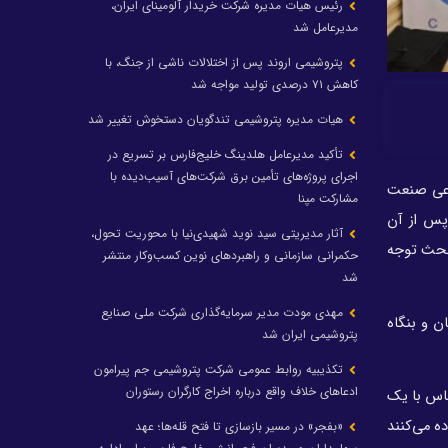
رئیس هیات مدیره شرکت خریدار آلومینای ایران،
مدیرعامل شد
پتروشیمی اروند پس از اختلالات ناشی از جنگ، با
کاهش ۷۱ درصدی تولید مواجه شد
هیات مدیره پتروشیمی تندگویان دستخوش تغییر شد
تأکید مدیرعامل هلدینگ خلیج‌فارس بر تسریع در
اجرای پروژه‌های تأمین برق شرکت‌های آسیب‌دیده با
یت اجتماعی صنعت
مشارکت مپنا
پس از آن
آثار مدیریتی سید نوید شهیدی‌نیا با محوریت تحول،
 بحث توجه
حکمرانی سازمانی و راهبردهای نوین کسب‌وکار منتشر
شد
مهدی مودت مدیر سرمایه‌گذاری شرکت ملی صنایع
ن و بنگاه
پتروشیمی ایران شد
تکذیبیه روابط عمومی شرکت پتروشیمی جم پیرامون
ادعاهای خلاف واقع درباره اخراج کارگران رستوران
ماس با یک
ه می‌کنند
«بفجر» در مسیر بازسازی تا فتح قله‌ها؛ عهد