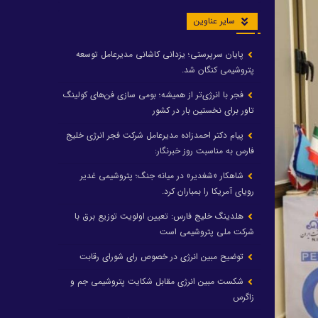
سایر عناوین
پایان سرپرستی؛ یزدانی کاشانی مدیرعامل توسعه
پتروشیمی کنگان شد.
فجر با انرژی‌تر از همیشه؛ بومی سازی فن‌های کولینگ
تاور برای نخستین بار در کشور
پیام دکتر احمدزاده مدیرعامل شرکت فجر انرژی خلیج
فارس به مناسبت روز خبرنگار:
شاهکار «شغدیر» در میانه جنگ؛ پتروشیمی غدیر
رویای آمریکا را بمباران کرد.
هلدینگ خلیج فارس: تعیین اولویت توزیع برق با
شرکت ملی پتروشیمی است
توضیح مبین انرژی در خصوص رای شورای رقابت
شکست مبین انرژی مقابل شکایت پتروشیمی جم و
زاگرس