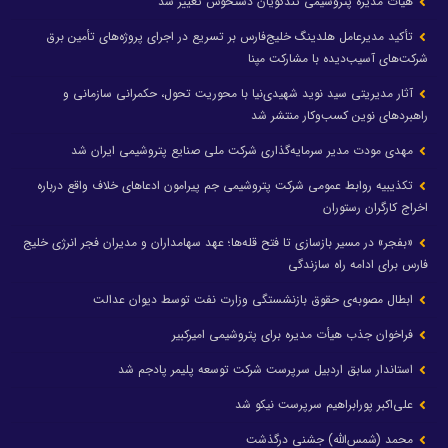
هیات مدیره پتروشیمی تندگویان دستخوش تغییر شد
تأکید مدیرعامل هلدینگ خلیج‌فارس بر تسریع در اجرای پروژه‌های تأمین برق
شرکت‌های آسیب‌دیده با مشارکت مپنا
آثار مدیریتی سید نوید شهیدی‌نیا با محوریت تحول، حکمرانی سازمانی و
راهبردهای نوین کسب‌وکار منتشر شد
مهدی مودت مدیر سرمایه‌گذاری شرکت ملی صنایع پتروشیمی ایران شد
تکذیبیه روابط عمومی شرکت پتروشیمی جم پیرامون ادعاهای خلاف واقع درباره
اخراج کارگران رستوران
«بفجر» در مسیر بازسازی تا فتح قله‌ها؛ عهد سهامداران و مدیران فجر انرژی خلیج
فارس برای ادامه راه سازندگی
ابطال مصوبه‌ی حقوق بازنشستگی وزارت نفت توسط دیوان عدالت
فراخوان جذب هیأت مدیره برای پتروشیمی امیرکبیر
استاندار سابق اردبیل سرپرست شرکت توسعه پلیمر پادجم شد
علی‌اکبر پورابراهیم سرپرست نیکو شد
محمد (شمس‌الله) جشنی درگذشت