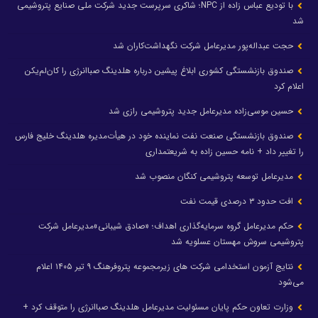
با تودیع عباس زاده از NPC؛ شاکری سرپرست جدید شرکت ملی صنایع پتروشیمی
شد
حجت عبداله‌پور مدیرعامل شرکت نگهداشت‌کاران شد
صندوق بازنشستگی کشوری ابلاغ پیشین درباره هلدینگ صباانرژی را کان‌لم‌یکن
اعلام کرد
حسین موسی‌زاده مدیرعامل جدید پتروشیمی رازی شد
صندوق بازنشستگی صنعت نفت نماینده خود در هیأت‌مدیره هلدینگ خلیج فارس
را تغییر داد + نامه حسین زاده به شریعتمداری
مدیرعامل توسعه پتروشیمی کنگان منصوب شد
افت حدود ۳ درصدی قیمت نفت
حکم مدیرعامل گروه سرمایه‌گذاری اهداف؛ «صادق شیبانی»مدیرعامل شرکت
پتروشیمی سروش مهستان عسلویه شد
نتایج آزمون استخدامی شرکت های زیرمجموعه پتروفرهنگ ۹ تیر ۱۴۰۵ اعلام
می‌شود
وزارت تعاون حکم پایان مسئولیت مدیرعامل هلدینگ صباانرژی را متوقف کرد +