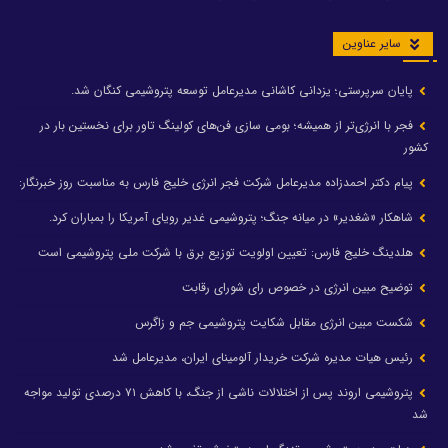
سایر عناوین
پایان سرپرستی؛ یزدانی کاشانی مدیرعامل توسعه پتروشیمی کنگان شد.
فجر با انرژی‌تر از همیشه؛ بومی سازی فن‌های کولینگ تاور برای نخستین بار در
کشور
پیام دکتر احمدزاده مدیرعامل شرکت فجر انرژی خلیج فارس به مناسبت روز خبرنگار:
شاهکار «شغدیر» در میانه جنگ؛ پتروشیمی غدیر رویای آمریکا را بمباران کرد.
هلدینگ خلیج فارس: تعیین اولویت توزیع برق با شرکت ملی پتروشیمی است
توضیح مبین انرژی در خصوص رای شورای رقابت
شکست مبین انرژی مقابل شکایت پتروشیمی جم و زاگرس
رئیس هیات مدیره شرکت خریدار آلومینای ایران، مدیرعامل شد
پتروشیمی اروند پس از اختلالات ناشی از جنگ، با کاهش ۷۱ درصدی تولید مواجه
شد