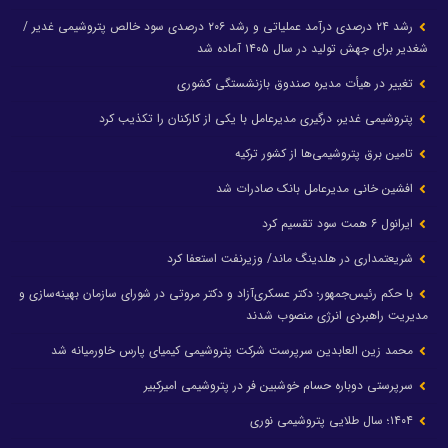
رشد ۲۴ درصدی درآمد عملیاتی و رشد ۲۰۶ درصدی سود خالص پتروشیمی غدیر /
شغدیر برای جهش تولید در سال ۱۴۰۵ آماده شد
تغییر در هیأت مدیره صندوق بازنشستگی کشوری
پتروشیمی غدیر، درگیری مدیرعامل با یکی از کارکنان را تکذیب کرد
تامین برق پتروشیمی‌ها از کشور ترکیه
افشین خانی مدیرعامل بانک صادرات شد
ایرانول ۶ همت سود تقسیم کرد
شریعتمداری در هلدینگ ماند/ وزیرنفت استعفا کرد
با حکم رئیس‌جمهور؛ دکتر عسکری‌آزاد و دکتر مروتی در شورای سازمان بهینه‌سازی و
مدیریت راهبردی انرژی منصوب شدند
محمد زین العابدین سرپرست شرکت پتروشیمی کیمیای پارس خاورمیانه شد
سرپرستی دوباره حسام خوشبین فر در پتروشیمی امیرکبیر
۱۴۰۴؛ سال طلایی پتروشیمی نوری