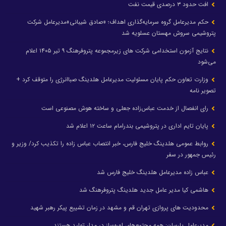
افت حدود ۳ درصدی قیمت نفت
حکم مدیرعامل گروه سرمایه‌گذاری اهداف؛ «صادق شیبانی»مدیرعامل شرکت
پتروشیمی سروش مهستان عسلویه شد
نتایج آزمون استخدامی شرکت های زیرمجموعه پتروفرهنگ ۹ تیر ۱۴۰۵ اعلام
می‌شود
وزارت تعاون حکم پایان مسئولیت مدیرعامل هلدینگ صباانرژی را متوقف کرد +
تصویر نامه
رای انفصال از خدمت عباس‌زاده جعلی و ساخته هوش مصنوعی است
پایان تایم اداری در پتروشیمی بندرامام ساعت ۱۲ اعلام شد
روابط عمومی هلدینگ خلیج فارس، خبر انتصاب عباس زاده را تکذیب کرد/ وزیر و
رئیس جمهور در سفر
عباس زاده مدیرعامل هلدینگ خلیج فارس شد
هاشمی کیا مدیر عامل جدید هلدینگ پتروفرهنگ شد
محدودیت های پروازی تهران قم و مشهد در زمان تشییع پیکر رهبر شهید
مدیرعامل پارسان: همه مجتمع‌های اوره‌ساز در مدار تولید هستند