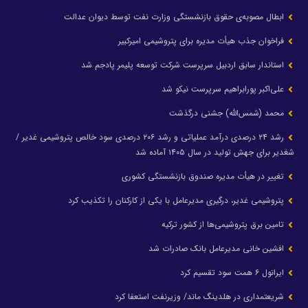
ابطال مصوبه‌ی حقوق بازنشستگی وزارت نفت توسط دیوان عدالت
فراخوان جذب هیأت مدیره برای پتروشیمی امیرکبیر
استاندار سابق اردبیل سرپرست شرکت توسعه پلیمر پادجم شد
علی‌اکبر پورابراهیم سرپرست نیکو شد
محمد (شمس‌الله) جشنی درگذشت
رشد ۲۴ درصدی درآمد عملیاتی و رشد ۲۰۶ درصدی سود خالص پتروشیمی غدیر /
شغدیر برای جهش تولید در سال ۱۴۰۵ آماده شد
تغییر در هیأت مدیره صندوق بازنشستگی کشوری
پتروشیمی غدیر، درگیری مدیرعامل با یکی از کارکنان را تکذیب کرد
تامین برق پتروشیمی‌ها از کشور ترکیه
افشین خانی مدیرعامل بانک صادرات شد
ایرانول ۶ همت سود تقسیم کرد
شریعتمداری در هلدینگ ماند/ وزیرنفت استعفا کرد