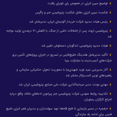
توضیح مبین انرژی در خصوص رای شورای رقابت
شکست مبین انرژی مقابل شکایت پتروشیمی جم و زاگرس
رئیس هیات مدیره شرکت خریدار آلومینای ایران، مدیرعامل شد
پتروشیمی اروند پس از اختلالات ناشی از جنگ، با کاهش ۷۱ درصدی تولید مواجه
شد
هیات مدیره پتروشیمی تندگویان دستخوش تغییر شد
تأکید مدیرعامل هلدینگ خلیج‌فارس بر تسریع در اجرای پروژه‌های تأمین برق
شرکت‌های آسیب‌دیده با مشارکت مپنا
آثار مدیریتی سید نوید شهیدی‌نیا با محوریت تحول، حکمرانی سازمانی و
راهبردهای نوین کسب‌وکار منتشر شد
مهدی مودت مدیر سرمایه‌گذاری شرکت ملی صنایع پتروشیمی ایران شد
تکذیبیه روابط عمومی شرکت پتروشیمی جم پیرامون ادعاهای خلاف واقع درباره
اخراج کارگران رستوران
«بفجر» در مسیر بازسازی تا فتح قله‌ها؛ عهد سهامداران و مدیران فجر انرژی خلیج
فارس برای ادامه راه سازندگی