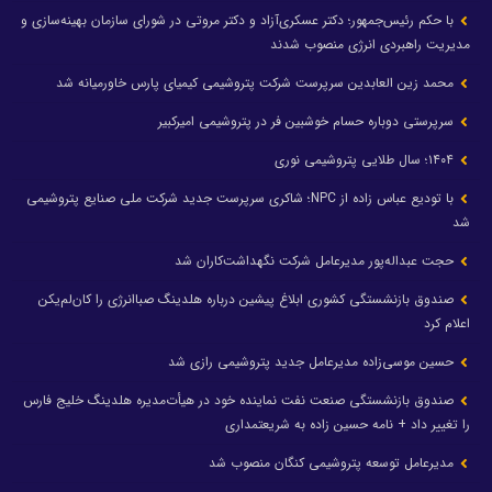
با حکم رئیس‌جمهور؛ دکتر عسکری‌آزاد و دکتر مروتی در شورای سازمان بهینه‌سازی و
مدیریت راهبردی انرژی منصوب شدند
محمد زین العابدین سرپرست شرکت پتروشیمی کیمیای پارس خاورمیانه شد
سرپرستی دوباره حسام خوشبین فر در پتروشیمی امیرکبیر
۱۴۰۴؛ سال طلایی پتروشیمی نوری
با تودیع عباس زاده از NPC؛ شاکری سرپرست جدید شرکت ملی صنایع پتروشیمی
شد
حجت عبداله‌پور مدیرعامل شرکت نگهداشت‌کاران شد
صندوق بازنشستگی کشوری ابلاغ پیشین درباره هلدینگ صباانرژی را کان‌لم‌یکن
اعلام کرد
حسین موسی‌زاده مدیرعامل جدید پتروشیمی رازی شد
صندوق بازنشستگی صنعت نفت نماینده خود در هیأت‌مدیره هلدینگ خلیج فارس
را تغییر داد + نامه حسین زاده به شریعتمداری
مدیرعامل توسعه پتروشیمی کنگان منصوب شد