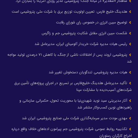
شاهکار «شغدیر» در میانه جنگ؛ پتروشیمی غدیر رویای آمریکا را بمباران کرد.
هلدینگ خلیج فارس: تعیین اولویت توزیع برق با شرکت ملی پتروشیمی است
توضیح مبین انرژی در خصوص رای شورای رقابت
شکست مبین انرژی مقابل شکایت پتروشیمی جم و زاگرس
رئیس هیات مدیره شرکت خریدار آلومینای ایران، مدیرعامل شد
پتروشیمی اروند پس از اختلالات ناشی از جنگ، با کاهش ۷۱ درصدی تولید مواجه
شد
هیات مدیره پتروشیمی تندگویان دستخوش تغییر شد
تأکید مدیرعامل هلدینگ خلیج‌فارس بر تسریع در اجرای پروژه‌های تأمین برق
شرکت‌های آسیب‌دیده با مشارکت مپنا
آثار مدیریتی سید نوید شهیدی‌نیا با محوریت تحول، حکمرانی سازمانی و
راهبردهای نوین کسب‌وکار منتشر شد
مهدی مودت مدیر سرمایه‌گذاری شرکت ملی صنایع پتروشیمی ایران شد
تکذیبیه روابط عمومی شرکت پتروشیمی جم پیرامون ادعاهای خلاف واقع درباره
اخراج کارگران رستوران