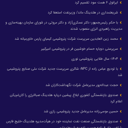
ایرانول ۶ همت سود تقسیم کرد
شریعتمداری در هلدینگ ماند/ وزیرنفت استعفا کرد
با حکم رئیس‌جمهور؛ دکتر عسکری‌آزاد و دکتر مروتی در شورای سازمان بهینه‌سازی و
مدیریت راهبردی انرژی منصوب شدند
محمد زین العابدین سرپرست شرکت پتروشیمی کیمیای پارس خاورمیانه شد
سرپرستی دوباره حسام خوشبین فر در پتروشیمی امیرکبیر
۱۴۰۴؛ سال طلایی پتروشیمی نوری
با تودیع عباس زاده از NPC؛ شاکری سرپرست جدید شرکت ملی صنایع پتروشیمی
شد
حجت عبداله‌پور مدیرعامل شرکت نگهداشت‌کاران شد
صندوق بازنشستگی کشوری ابلاغ پیشین درباره هلدینگ صباانرژی را کان‌لم‌یکن
اعلام کرد
حسین موسی‌زاده مدیرعامل جدید پتروشیمی رازی شد
صندوق بازنشستگی صنعت نفت نماینده خود در هیأت‌مدیره هلدینگ خلیج فارس
را تغییر داد + نامه حسین زاده به شریعتمداری