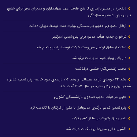
«بفجر» در مسیر بازسازی تا فتح قله‌ها؛ عهد سهامداران و مدیران فجر انرژی خلیج
فارس برای ادامه راه سازندگی
ابطال مصوبه‌ی حقوق بازنشستگی وزارت نفت توسط دیوان عدالت
فراخوان جذب هیأت مدیره برای پتروشیمی امیرکبیر
استاندار سابق اردبیل سرپرست شرکت توسعه پلیمر پادجم شد
علی‌اکبر پورابراهیم سرپرست نیکو شد
محمد (شمس‌الله) جشنی درگذشت
رشد ۲۴ درصدی درآمد عملیاتی و رشد ۲۰۶ درصدی سود خالص پتروشیمی غدیر /
شغدیر برای جهش تولید در سال ۱۴۰۵ آماده شد
تغییر در هیأت مدیره صندوق بازنشستگی کشوری
پتروشیمی غدیر، درگیری مدیرعامل با یکی از کارکنان را تکذیب کرد
تامین برق پتروشیمی‌ها از کشور ترکیه
افشین خانی مدیرعامل بانک صادرات شد