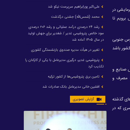
علی‌اکبر پورابراهیم سرپرست نیکو شد
رمایشی در
محمد (شمس‌الله) جشنی درگذشت
 برویم تا
رشد ۲۴ درصدی درآمد عملیاتی و رشد ۲۰۶ درصدی
سود خالص پتروشیمی غدیر / شغدیر برای جهش تولید
ارس جنوبی
در سال ۱۴۰۵ آماده شد
کشور باشد
تغییر در هیأت مدیره صندوق بازنشستگی کشوری
پتروشیمی غدیر، درگیری مدیرعامل با یکی از کارکنان را
تکذیب کرد
ش صنایع و
تامین برق پتروشیمی‌ها از کشور ترکیه
ت مصرف و
افشین خانی مدیرعامل بانک صادرات شد
ایرانول ۶ همت سود تقسیم کرد
های گذشته
گزارش تصویری
شریعتمداری در هلدینگ ماند/ وزیرنفت استعفا کرد
ری که در
با حکم رئیس‌جمهور؛ دکتر عسکری‌آزاد و دکتر مروتی در
شورای سازمان بهینه‌سازی و مدیریت راهبردی انرژی
منصوب شدند