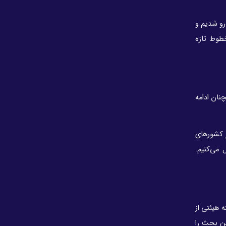
مدیرعامل توسعه پتروشیمی کنگان منصوب شد
از طرف ترکمنستان روبه‌رو شدیم و
افت حدود ۳ درصدی قیمت نفت
طوط تازه
حکم مدیرعامل گروه سرمایه‌گذاری اهداف؛ «صادق
شیبانی»مدیرعامل شرکت پتروشیمی سروش مهستان
عسلویه شد
نتایج آزمون استخدامی شرکت های زیرمجموعه
نان ادامه
پتروفرهنگ ۹ تیر ۱۴۰۵ اعلام می‌شود
وزارت تعاون حکم پایان مسئولیت مدیرعامل هلدینگ
صباانرژی را متوقف کرد + تصویر نامه
ز کشورهای
رای انفصال از خدمت عباس‌زاده جعلی و ساخته هوش
 می‌کنیم.
مصنوعی است
پایان تایم اداری در پتروشیمی بندرامام ساعت ۱۲
اعلام شد
روابط عمومی هلدینگ خلیج فارس، خبر انتصاب
 هیئتی از
عباس زاده را تکذیب کرد/ وزیر و رئیس جمهور در سفر
ین بحث را