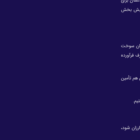
لشان برای
شگویا ۷ تیرماه به مجمع عمومی می‌رود
 مترمکعب رسید و این افزایش بخش
نوان سوخت
ف فرآورده
ر از این هم تأمین
یم.
ارزان شود،