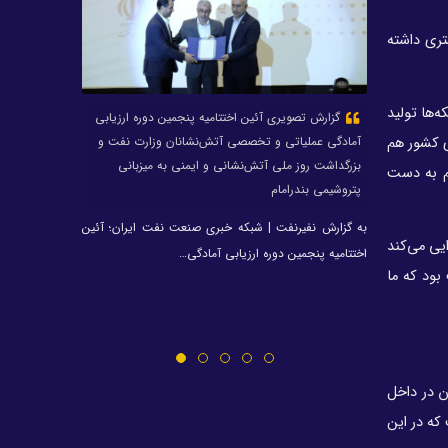
محمد زین العابدین سرپرست شرکت پتروشیمی
تری داشته
کیمیای پارس خاورمیانه شد
سرپرستی دوباره حسام خوشبین فر در پتروشیمی
 این شبکه‌ها تولید
امیرکبیر
گزارش تصویری آئین اختتامیه پنجمین دوره ارزیابی
ی کشور هم
آمادگی عملیاتی و تخصصی آتش‌نشانان وزارت نفت و
۱۴۰۴؛ سال طلایی پتروشیمی نوری
بزرگداشت روز ملی آتش‌نشانی و ایمنی به میزبانی
یم به دست
با تودیع عباس زاده از NPC؛ شاکری سرپرست جدید
پتروشیمی بندرامام
شرکت ملی صنایع پتروشیمی شد
به گزارش نفیرنفت | شبکه خبری صنعت نفت ایران؛ آئین
حجت عبداله‌پور مدیرعامل شرکت نگهداشت‌کاران شد
یی می‌کند
اختتامیه پنجمین دوره ارزیابی آمادگی…
 بود که ما
صندوق بازنشستگی کشوری ابلاغ پیشین درباره
هلدینگ صباانرژی را کان‌لم‌یکن اعلام کرد
حسین موسی‌زاده مدیرعامل جدید پتروشیمی رازی
شد
صندوق بازنشستگی صنعت نفت نماینده خود در
ن در داخل
هیأت‌مدیره هلدینگ خلیج فارس را تغییر داد + نامه
که در این
حسین زاده به شریعتمداری