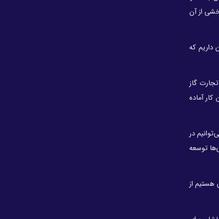
عباس زاده مدیرعامل هلدینگ خلیج فارس شد
 شده است و بخشی از آن
هاشمی کیا مدیر عامل جدید هلدینگ پتروفرهنگ شد
محدودیت های پروازی تهران قم و مشهد در زمان
ن داریم که
تشییع پیکر رهبر شهید
مدیرعامل پارسان: همه مجتمع‌های اوره‌ساز در مدار
تولید هستند
تجارت گاز
درآمد پتروشیمی اروند از ۳۵ همت عبور کرد
کار آماده
پتروشیمی‌ها به وعده خود وفا کردند؛ اکنون نوبت
تحقق وعده دولت توسط وزارت نیرو است/ پتروشیمی،
جانباز خط مقدم اقتصاد ایران است
توانیم در
‌ها توسعه
حکم مدیرعاملی «حسن عباس‌زاده» صادر نشده
پتروشیمی ها در ماهشهر خاموش شدند/ علت: قطع
برق شبکه سراسری
 هستیم از
مدیرعامل شرکت ملی صنایع پتروشیمی به هیأت‌مدیره
هلدینگ خلیج فارس پیوست