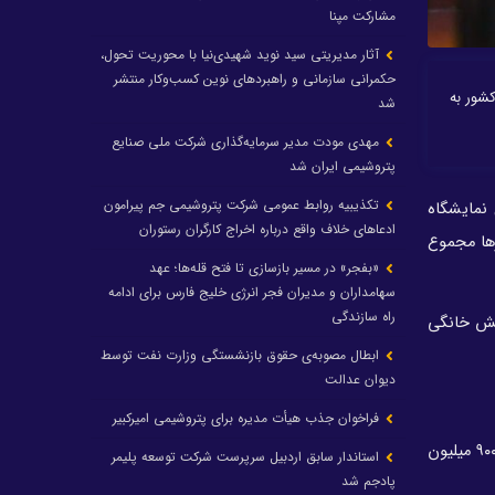
مشارکت مپنا
آثار مدیریتی سید نوید شهیدی‌نیا با محوریت تحول،
حکمرانی سازمانی و راهبردهای نوین کسب‌وکار منتشر
کشور به
شد
مهدی مودت مدیر سرمایه‌گذاری شرکت ملی صنایع
پتروشیمی ایران شد
تکذیبیه روابط عمومی شرکت پتروشیمی جم پیرامون
نمایشگاه
ادعاهای خلاف واقع درباره اخراج کارگران رستوران
زها مجموع
«بفجر» در مسیر بازسازی تا فتح قله‌ها؛ عهد
سهامداران و مدیران فجر انرژی خلیج فارس برای ادامه
راه سازندگی
بخش خانگی
ابطال مصوبه‌ی حقوق بازنشستگی وزارت نفت توسط
دیوان عدالت
فراخوان جذب هیأت مدیره برای پتروشیمی امیرکبیر
معاون وزیر نفت در امور گاز ادامه داد: ظرفیت پالایش گاز کشور هم‌اکنون روزانه یک میلیارد و ۳۱ میلیون مترمکعب است و ظرفیت روزانه ۹۰۰ میلیون
استاندار سابق اردبیل سرپرست شرکت توسعه پلیمر
پادجم شد