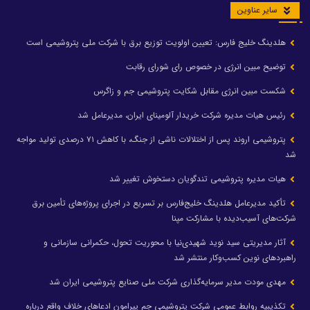
سایر عناوین
هلدینگ خلیج فارس: تعیین اولویت توزیع برق با شرکت ملی پتروشیمی است
توضیح مبین انرژی در خصوص رای شورای رقابت
شکست مبین انرژی مقابل شکایت پتروشیمی جم و زاگرس
رئیس هیات مدیره شرکت خریدار آلومینای ایران، مدیرعامل شد
پتروشیمی اروند پس از اختلالات ناشی از جنگ، با کاهش ۷۱ درصدی تولید مواجه
شد
هیات مدیره پتروشیمی تندگویان دستخوش تغییر شد
تأکید مدیرعامل هلدینگ خلیج‌فارس بر تسریع در اجرای پروژه‌های تأمین برق
شرکت‌های آسیب‌دیده با مشارکت مپنا
آثار مدیریتی سید نوید شهیدی‌نیا با محوریت تحول، حکمرانی سازمانی و
راهبردهای نوین کسب‌وکار منتشر شد
مهدی مودت مدیر سرمایه‌گذاری شرکت ملی صنایع پتروشیمی ایران شد
تکذیبیه روابط عمومی شرکت پتروشیمی جم پیرامون ادعاهای خلاف واقع درباره