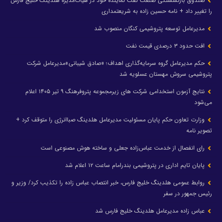
صندوق بازنشستگی صنعت نفت نماینده خود در هیأت‌مدیره هلدینگ خلیج فارس
را تغییر داد + نامه حسین زاده به شریعتمداری
مدیرعامل توسعه پتروشیمی کنگان منصوب شد
افت حدود ۳ درصدی قیمت نفت
حکم مدیرعامل گروه سرمایه‌گذاری اهداف؛ «صادق شیبانی»مدیرعامل شرکت
پتروشیمی سروش مهستان عسلویه شد
نتایج آزمون استخدامی شرکت های زیرمجموعه پتروفرهنگ ۹ تیر ۱۴۰۵ اعلام
می‌شود
وزارت تعاون حکم پایان مسئولیت مدیرعامل هلدینگ صباانرژی را متوقف کرد +
تصویر نامه
رای انفصال از خدمت عباس‌زاده جعلی و ساخته هوش مصنوعی است
پایان تایم اداری در پتروشیمی بندرامام ساعت ۱۲ اعلام شد
روابط عمومی هلدینگ خلیج فارس، خبر انتصاب عباس زاده را تکذیب کرد/ وزیر و
رئیس جمهور در سفر
عباس زاده مدیرعامل هلدینگ خلیج فارس شد