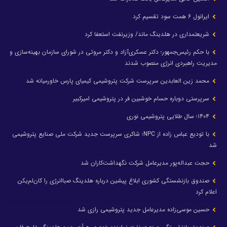
ایرانول ۶ همت سود تقسیم کرد
شریعتمداری در هلدینگ ماند/ وزیرنفت استعفا کرد
با حکم رئیس‌جمهور؛ دکتر عسکری‌آزاد و دکتر مروتی در شورای سازمان بهینه‌سازی و
مدیریت راهبردی انرژی منصوب شدند
محمد زین العابدین سرپرست شرکت پتروشیمی کیمیای پارس خاورمیانه شد
سرپرستی دوباره حسام خوشبین فر در پتروشیمی امیرکبیر
۱۴۰۴؛ سال طلایی پتروشیمی نوری
با تودیع عباس زاده از NPC؛ شاکری سرپرست جدید شرکت ملی صنایع پتروشیمی
شد
حجت عبداله‌پور مدیرعامل شرکت نگهداشت‌کاران شد
صندوق بازنشستگی کشوری ابلاغ پیشین درباره هلدینگ صباانرژی را کان‌لم‌یکن
اعلام کرد
حسین موسی‌زاده مدیرعامل جدید پتروشیمی رازی شد