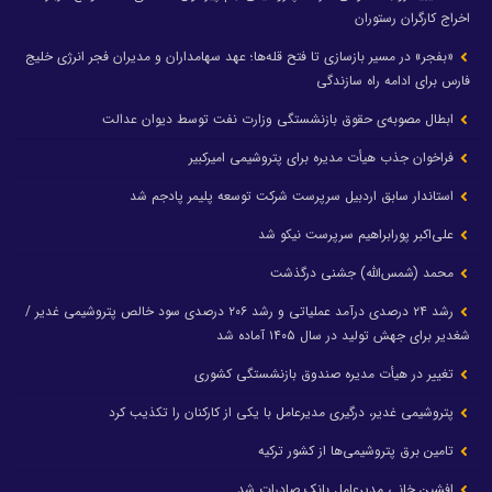
اخراج کارگران رستوران
«بفجر» در مسیر بازسازی تا فتح قله‌ها؛ عهد سهامداران و مدیران فجر انرژی خلیج
فارس برای ادامه راه سازندگی
ابطال مصوبه‌ی حقوق بازنشستگی وزارت نفت توسط دیوان عدالت
فراخوان جذب هیأت مدیره برای پتروشیمی امیرکبیر
استاندار سابق اردبیل سرپرست شرکت توسعه پلیمر پادجم شد
علی‌اکبر پورابراهیم سرپرست نیکو شد
محمد (شمس‌الله) جشنی درگذشت
رشد ۲۴ درصدی درآمد عملیاتی و رشد ۲۰۶ درصدی سود خالص پتروشیمی غدیر /
شغدیر برای جهش تولید در سال ۱۴۰۵ آماده شد
تغییر در هیأت مدیره صندوق بازنشستگی کشوری
پتروشیمی غدیر، درگیری مدیرعامل با یکی از کارکنان را تکذیب کرد
تامین برق پتروشیمی‌ها از کشور ترکیه
افشین خانی مدیرعامل بانک صادرات شد