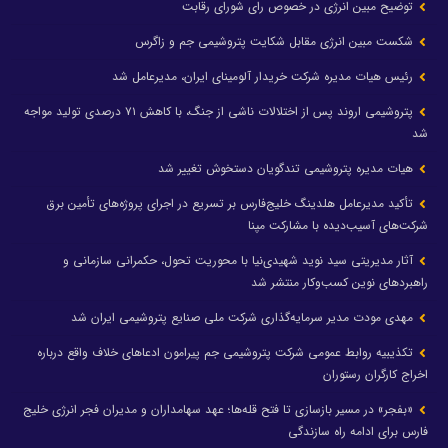
توضیح مبین انرژی در خصوص رای شورای رقابت
شکست مبین انرژی مقابل شکایت پتروشیمی جم و زاگرس
رئیس هیات مدیره شرکت خریدار آلومینای ایران، مدیرعامل شد
پتروشیمی اروند پس از اختلالات ناشی از جنگ، با کاهش ۷۱ درصدی تولید مواجه
شد
هیات مدیره پتروشیمی تندگویان دستخوش تغییر شد
تأکید مدیرعامل هلدینگ خلیج‌فارس بر تسریع در اجرای پروژه‌های تأمین برق
شرکت‌های آسیب‌دیده با مشارکت مپنا
آثار مدیریتی سید نوید شهیدی‌نیا با محوریت تحول، حکمرانی سازمانی و
راهبردهای نوین کسب‌وکار منتشر شد
مهدی مودت مدیر سرمایه‌گذاری شرکت ملی صنایع پتروشیمی ایران شد
تکذیبیه روابط عمومی شرکت پتروشیمی جم پیرامون ادعاهای خلاف واقع درباره
اخراج کارگران رستوران
«بفجر» در مسیر بازسازی تا فتح قله‌ها؛ عهد سهامداران و مدیران فجر انرژی خلیج
فارس برای ادامه راه سازندگی