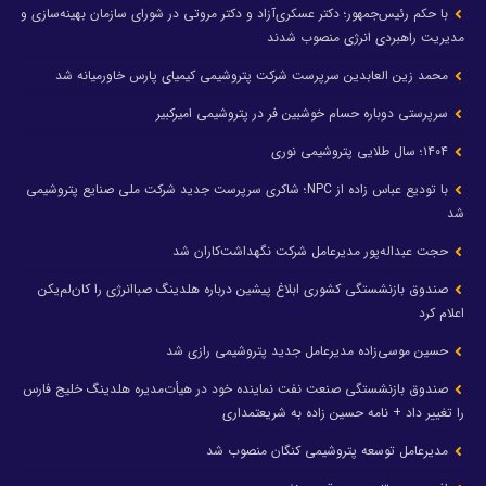
با حکم رئیس‌جمهور؛ دکتر عسکری‌آزاد و دکتر مروتی در شورای سازمان بهینه‌سازی و
مدیریت راهبردی انرژی منصوب شدند
محمد زین العابدین سرپرست شرکت پتروشیمی کیمیای پارس خاورمیانه شد
سرپرستی دوباره حسام خوشبین فر در پتروشیمی امیرکبیر
۱۴۰۴؛ سال طلایی پتروشیمی نوری
با تودیع عباس زاده از NPC؛ شاکری سرپرست جدید شرکت ملی صنایع پتروشیمی
شد
حجت عبداله‌پور مدیرعامل شرکت نگهداشت‌کاران شد
صندوق بازنشستگی کشوری ابلاغ پیشین درباره هلدینگ صباانرژی را کان‌لم‌یکن
اعلام کرد
حسین موسی‌زاده مدیرعامل جدید پتروشیمی رازی شد
صندوق بازنشستگی صنعت نفت نماینده خود در هیأت‌مدیره هلدینگ خلیج فارس
را تغییر داد + نامه حسین زاده به شریعتمداری
مدیرعامل توسعه پتروشیمی کنگان منصوب شد