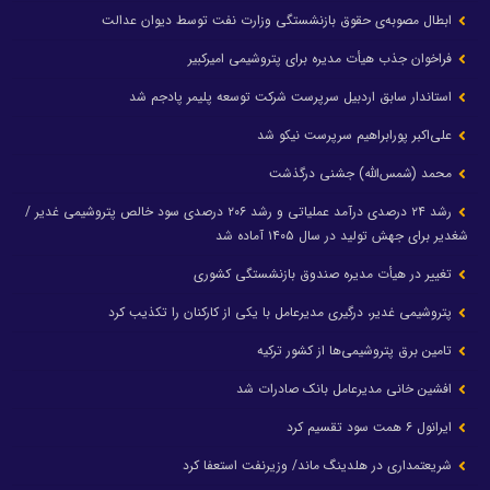
ابطال مصوبه‌ی حقوق بازنشستگی وزارت نفت توسط دیوان عدالت
فراخوان جذب هیأت مدیره برای پتروشیمی امیرکبیر
استاندار سابق اردبیل سرپرست شرکت توسعه پلیمر پادجم شد
علی‌اکبر پورابراهیم سرپرست نیکو شد
محمد (شمس‌الله) جشنی درگذشت
رشد ۲۴ درصدی درآمد عملیاتی و رشد ۲۰۶ درصدی سود خالص پتروشیمی غدیر /
شغدیر برای جهش تولید در سال ۱۴۰۵ آماده شد
تغییر در هیأت مدیره صندوق بازنشستگی کشوری
پتروشیمی غدیر، درگیری مدیرعامل با یکی از کارکنان را تکذیب کرد
تامین برق پتروشیمی‌ها از کشور ترکیه
افشین خانی مدیرعامل بانک صادرات شد
ایرانول ۶ همت سود تقسیم کرد
شریعتمداری در هلدینگ ماند/ وزیرنفت استعفا کرد