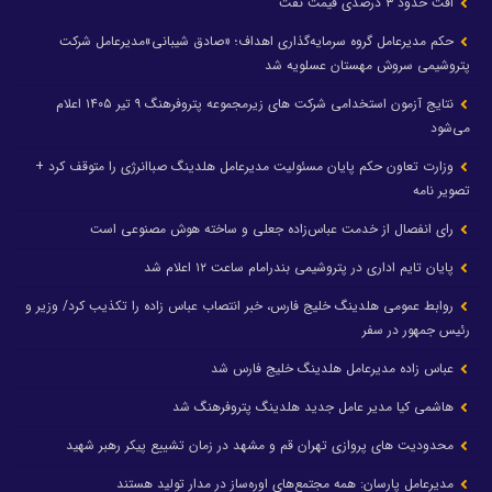
افت حدود ۳ درصدی قیمت نفت
حکم مدیرعامل گروه سرمایه‌گذاری اهداف؛ «صادق شیبانی»مدیرعامل شرکت
پتروشیمی سروش مهستان عسلویه شد
نتایج آزمون استخدامی شرکت های زیرمجموعه پتروفرهنگ ۹ تیر ۱۴۰۵ اعلام
می‌شود
وزارت تعاون حکم پایان مسئولیت مدیرعامل هلدینگ صباانرژی را متوقف کرد +
تصویر نامه
رای انفصال از خدمت عباس‌زاده جعلی و ساخته هوش مصنوعی است
پایان تایم اداری در پتروشیمی بندرامام ساعت ۱۲ اعلام شد
روابط عمومی هلدینگ خلیج فارس، خبر انتصاب عباس زاده را تکذیب کرد/ وزیر و
رئیس جمهور در سفر
عباس زاده مدیرعامل هلدینگ خلیج فارس شد
هاشمی کیا مدیر عامل جدید هلدینگ پتروفرهنگ شد
محدودیت های پروازی تهران قم و مشهد در زمان تشییع پیکر رهبر شهید
مدیرعامل پارسان: همه مجتمع‌های اوره‌ساز در مدار تولید هستند