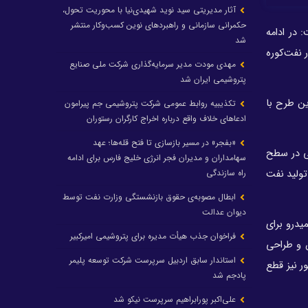
آثار مدیریتی سید نوید شهیدی‌نیا با محوریت تحول،
حکمرانی سازمانی و راهبردهای نوین کسب‌وکار منتشر
 در ادامه
شد
 نفت‌کوره
مهدی مودت مدیر سرمایه‌گذاری شرکت ملی صنایع
پتروشیمی ایران شد
ین طرح با
تکذیبیه روابط عمومی شرکت پتروشیمی جم پیرامون
ادعاهای خلاف واقع درباره اخراج کارگران رستوران
«بفجر» در مسیر بازسازی تا فتح قله‌ها؛ عهد
ی در سطح
سهامداران و مدیران فجر انرژی خلیج فارس برای ادامه
راه سازندگی
تولید نفت
ابطال مصوبه‌ی حقوق بازنشستگی وزارت نفت توسط
دیوان عدالت
یدرو برای
فراخوان جذب هیأت مدیره برای پتروشیمی امیرکبیر
ن و طراحی
استاندار سابق اردبیل سرپرست شرکت توسعه پلیمر
ر نیز قطع
پادجم شد
علی‌اکبر پورابراهیم سرپرست نیکو شد