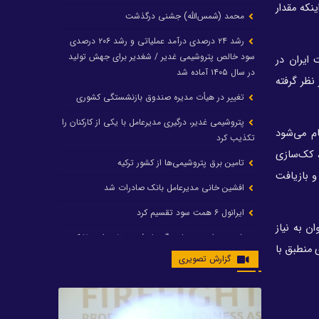
نکه مقدار
محمد (شمس‌الله) جشنی درگذشت
رشد ۲۴ درصدی درآمد عملیاتی و رشد ۲۰۶ درصدی
سود خالص پتروشیمی غدیر / شغدیر برای جهش تولید
 ایران در
در سال ۱۴۰۵ آماده شد
نظر گرفته
تغییر در هیأت مدیره صندوق بازنشستگی کشوری
پتروشیمی غدیر، درگیری مدیرعامل با یکی از کارکنان را
م می‌شود
تکذیب کرد
ده‌هایی نیز تولید می‌شود که به‌منظور کیفی‌سازی آنها واحدهای آسفالتین‌زدایی با حلال (Solvent De-Asphalting Unit)، تصفیه DAO، کک‌سازی
تامین برق پتروشیمی‌ها از کشور ترکیه
و بازیافت
افشین خانی مدیرعامل بانک صادرات شد
ایرانول ۶ همت سود تقسیم کرد
ن به نیاز
شریعتمداری در هلدینگ ماند/ وزیرنفت استعفا کرد
 منطبق با
گزارش تصویری
با حکم رئیس‌جمهور؛ دکتر عسکری‌آزاد و دکتر مروتی در
شورای سازمان بهینه‌سازی و مدیریت راهبردی انرژی
منصوب شدند
محمد زین العابدین سرپرست شرکت پتروشیمی