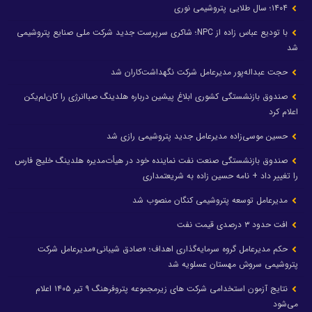
۱۴۰۴؛ سال طلایی پتروشیمی نوری
با تودیع عباس زاده از NPC؛ شاکری سرپرست جدید شرکت ملی صنایع پتروشیمی
شد
حجت عبداله‌پور مدیرعامل شرکت نگهداشت‌کاران شد
صندوق بازنشستگی کشوری ابلاغ پیشین درباره هلدینگ صباانرژی را کان‌لم‌یکن
اعلام کرد
حسین موسی‌زاده مدیرعامل جدید پتروشیمی رازی شد
صندوق بازنشستگی صنعت نفت نماینده خود در هیأت‌مدیره هلدینگ خلیج فارس
را تغییر داد + نامه حسین زاده به شریعتمداری
مدیرعامل توسعه پتروشیمی کنگان منصوب شد
افت حدود ۳ درصدی قیمت نفت
حکم مدیرعامل گروه سرمایه‌گذاری اهداف؛ «صادق شیبانی»مدیرعامل شرکت
پتروشیمی سروش مهستان عسلویه شد
نتایج آزمون استخدامی شرکت های زیرمجموعه پتروفرهنگ ۹ تیر ۱۴۰۵ اعلام
می‌شود