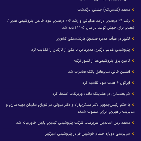
محمد (شمس‌الله) جشنی درگذشت
رشد ۲۴ درصدی درآمد عملیاتی و رشد ۲۰۶ درصدی سود خالص پتروشیمی غدیر /
شغدیر برای جهش تولید در سال ۱۴۰۵ آماده شد
تغییر در هیأت مدیره صندوق بازنشستگی کشوری
پتروشیمی غدیر، درگیری مدیرعامل با یکی از کارکنان را تکذیب کرد
تامین برق پتروشیمی‌ها از کشور ترکیه
افشین خانی مدیرعامل بانک صادرات شد
ایرانول ۶ همت سود تقسیم کرد
شریعتمداری در هلدینگ ماند/ وزیرنفت استعفا کرد
با حکم رئیس‌جمهور؛ دکتر عسکری‌آزاد و دکتر مروتی در شورای سازمان بهینه‌سازی و
مدیریت راهبردی انرژی منصوب شدند
محمد زین العابدین سرپرست شرکت پتروشیمی کیمیای پارس خاورمیانه شد
سرپرستی دوباره حسام خوشبین فر در پتروشیمی امیرکبیر