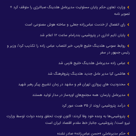
وزارت تعاون حکم پایان مسئولیت مدیرعامل هلدینگ صباانرژی را متوقف کرد +
تصویر نامه
رای انفصال از خدمت عباس‌زاده جعلی و ساخته هوش مصنوعی است
پایان تایم اداری در پتروشیمی بندرامام ساعت ۱۲ اعلام شد
روابط عمومی هلدینگ خلیج فارس، خبر انتصاب عباس زاده را تکذیب کرد/ وزیر و
رئیس جمهور در سفر
عباس زاده مدیرعامل هلدینگ خلیج فارس شد
هاشمی کیا مدیر عامل جدید هلدینگ پتروفرهنگ شد
محدودیت های پروازی تهران قم و مشهد در زمان تشییع پیکر رهبر شهید
مدیرعامل پارسان: همه مجتمع‌های اوره‌ساز در مدار تولید هستند
درآمد پتروشیمی اروند از ۳۵ همت عبور کرد
پتروشیمی‌ها به وعده خود وفا کردند؛ اکنون نوبت تحقق وعده دولت توسط وزارت
نیرو است/ پتروشیمی، جانباز خط مقدم اقتصاد ایران است
حکم مدیرعاملی «حسن عباس‌زاده» صادر نشده