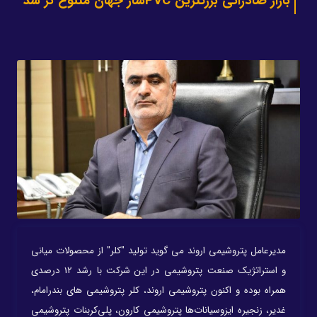
بازار صادراتی بزرگترین PVCساز جهان متنوع تر شد
مدیرعامل پتروشیمی اروند می گوید تولید "کلر" از محصولات میانی
و استراتژیک صنعت پتروشیمی در این شرکت با رشد 12 درصدی
همراه بوده و اکنون پتروشیمی اروند، کلر پتروشیمی های بندرامام،
غدیر، زنجیره ایزوسیانات‌ها پتروشیمی کارون، پلی‌کربنات پتروشیمی