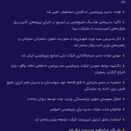
شد
هیات مدیره پتروشیمی تندگویان دستخوش تغییر شد
تأکید مدیرعامل هلدینگ خلیج‌فارس بر تسریع در اجرای پروژه‌های تأمین برق
شرکت‌های آسیب‌دیده با مشارکت مپنا
آثار مدیریتی سید نوید شهیدی‌نیا با محوریت تحول، حکمرانی سازمانی و
راهبردهای نوین کسب‌وکار منتشر شد
مهدی مودت مدیر سرمایه‌گذاری شرکت ملی صنایع پتروشیمی ایران شد
تکذیبیه روابط عمومی شرکت پتروشیمی جم پیرامون ادعاهای خلاف واقع درباره
اخراج کارگران رستوران
«بفجر» در مسیر بازسازی تا فتح قله‌ها؛ عهد سهامداران و مدیران فجر انرژی خلیج
فارس برای ادامه راه سازندگی
ابطال مصوبه‌ی حقوق بازنشستگی وزارت نفت توسط دیوان عدالت
فراخوان جذب هیأت مدیره برای پتروشیمی امیرکبیر
استاندار سابق اردبیل سرپرست شرکت توسعه پلیمر پادجم شد
علی‌اکبر پورابراهیم سرپرست نیکو شد