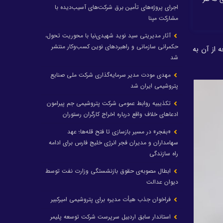
اجرای پروژه‌های تأمین برق شرکت‌های آسیب‌دیده با
مشارکت مپنا
آثار مدیریتی سید نوید شهیدی‌نیا با محوریت تحول،
حکمرانی سازمانی و راهبردهای نوین کسب‌وکار منتشر
از آن به
شد
مهدی مودت مدیر سرمایه‌گذاری شرکت ملی صنایع
پتروشیمی ایران شد
تکذیبیه روابط عمومی شرکت پتروشیمی جم پیرامون
ادعاهای خلاف واقع درباره اخراج کارگران رستوران
«بفجر» در مسیر بازسازی تا فتح قله‌ها؛ عهد
سهامداران و مدیران فجر انرژی خلیج فارس برای ادامه
راه سازندگی
ابطال مصوبه‌ی حقوق بازنشستگی وزارت نفت توسط
دیوان عدالت
فراخوان جذب هیأت مدیره برای پتروشیمی امیرکبیر
استاندار سابق اردبیل سرپرست شرکت توسعه پلیمر