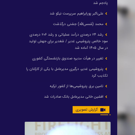
پادجم شد
علی‌اکبر پورابراهیم سرپرست نیکو شد
محمد (شمس‌الله) جشنی درگذشت
رشد ۲۴ درصدی درآمد عملیاتی و رشد ۲۰۶ درصدی
سود خالص پتروشیمی غدیر / شغدیر برای جهش تولید
در سال ۱۴۰۵ آماده شد
تغییر در هیأت مدیره صندوق بازنشستگی کشوری
پتروشیمی غدیر، درگیری مدیرعامل با یکی از کارکنان را
تکذیب کرد
تامین برق پتروشیمی‌ها از کشور ترکیه
افشین خانی مدیرعامل بانک صادرات شد
ایرانول ۶ همت سود تقسیم کرد
گزارش تصویری
شریعتمداری در هلدینگ ماند/ وزیرنفت استعفا کرد
با حکم رئیس‌جمهور؛ دکتر عسکری‌آزاد و دکتر مروتی در
شورای سازمان بهینه‌سازی و مدیریت راهبردی انرژی