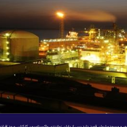
و مسجدسلیمان قصد دارد پس از پایان زمانبندی واکسیناسیون کارکنان، ورود افرادی