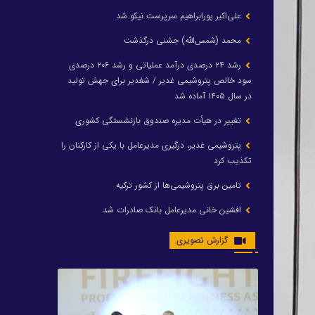
علی‌اکبر پورابراهیم سرپرست نیکو شد
محمد (شمس‌الله) جشنی درگذشت
رشد ۲۴ درصدی درآمد عملیاتی و رشد ۲۰۶ درصدی
سود خالص پتروشیمی غدیر / شغدیر برای جهش تولید
در سال ۱۴۰۵ آماده شد
تغییر در هیأت مدیره صندوق بازنشستگی کشوری
پتروشیمی غدیر، درگیری مدیرعامل با یکی از کارکنان را
تکذیب کرد
تامین برق پتروشیمی‌ها از کشور ترکیه
افشین خانی مدیرعامل بانک صادرات شد
ایرانول ۶ همت سود تقسیم کرد
گزارش تصویری
شریعتمداری در هلدینگ ماند/ وزیرنفت استعفا کرد
با حکم رئیس‌جمهور؛ دکتر عسکری‌آزاد و دکتر مروتی در
شورای سازمان بهینه‌سازی و مدیریت راهبردی انرژی
منصوب شدند