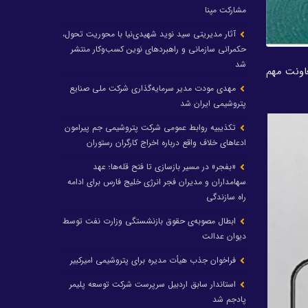
مشارکت مپنا
آثار مدیریتی سید نوید شهیدی‌نیا با محوریت تحول،
حکمرانی سازمانی و راهبردهای نوین کسب‌وکار منتشر
شد
ه این معاونت مهم
مهدی مودت مدیر سرمایه‌گذاری شرکت ملی صنایع
پتروشیمی ایران شد
تکذیبیه روابط عمومی شرکت پتروشیمی جم پیرامون
ادعاهای خلاف واقع درباره اخراج کارگران رستوران
«بفجر» در مسیر بازسازی تا فتح قله‌ها؛ عهد
سهامداران و مدیران فجر انرژی خلیج فارس برای ادامه
راه سازندگی
ابطال مصوبه‌ی حقوق بازنشستگی وزارت نفت توسط
دیوان عدالت
فراخوان جذب هیأت مدیره برای پتروشیمی امیرکبیر
استاندار سابق اردبیل سرپرست شرکت توسعه پلیمر
پادجم شد