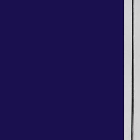
عباس زاده مدیرعامل هلدینگ خلیج فارس شد
هاشمی کیا مدیر عامل جدید هلدینگ پتروفرهنگ شد
محدودیت های پروازی تهران قم و مشهد در زمان
تشییع پیکر رهبر شهید
مدیرعامل پارسان: همه مجتمع‌های اوره‌ساز در مدار
تولید هستند
درآمد پتروشیمی اروند از ۳۵ همت عبور کرد
پتروشیمی‌ها به وعده خود وفا کردند؛ اکنون نوبت
تحقق وعده دولت توسط وزارت نیرو است/ پتروشیمی،
جانباز خط مقدم اقتصاد ایران است
حکم مدیرعاملی «حسن عباس‌زاده» صادر نشده
پتروشیمی ها در ماهشهر خاموش شدند/ علت: قطع
برق شبکه سراسری
مدیرعامل شرکت ملی صنایع پتروشیمی به هیأت‌مدیره
هلدینگ خلیج فارس پیوست