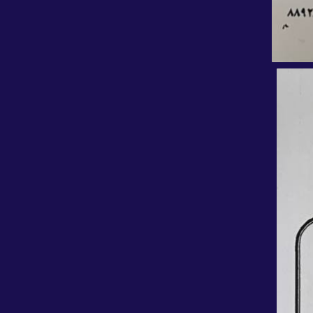
مدیرعامل توسعه پتروشیمی کنگان منصوب شد
افت حدود ۳ درصدی قیمت نفت
حکم مدیرعامل گروه سرمایه‌گذاری اهداف؛ «صادق
شیبانی»مدیرعامل شرکت پتروشیمی سروش مهستان
عسلویه شد
نتایج آزمون استخدامی شرکت های زیرمجموعه
پتروفرهنگ ۹ تیر ۱۴۰۵ اعلام می‌شود
وزارت تعاون حکم پایان مسئولیت مدیرعامل هلدینگ
صباانرژی را متوقف کرد + تصویر نامه
رای انفصال از خدمت عباس‌زاده جعلی و ساخته هوش
مصنوعی است
پایان تایم اداری در پتروشیمی بندرامام ساعت ۱۲
اعلام شد
روابط عمومی هلدینگ خلیج فارس، خبر انتصاب
عباس زاده را تکذیب کرد/ وزیر و رئیس جمهور در سفر