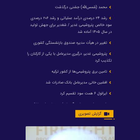
محمد (شمس‌الله) جشنی درگذشت
رشد ۲۴ درصدی درآمد عملیاتی و رشد ۲۰۶ درصدی
سود خالص پتروشیمی غدیر / شغدیر برای جهش تولید
در سال ۱۴۰۵ آماده شد
تغییر در هیأت مدیره صندوق بازنشستگی کشوری
پتروشیمی غدیر، درگیری مدیرعامل با یکی از کارکنان را
تکذیب کرد
تامین برق پتروشیمی‌ها از کشور ترکیه
افشین خانی مدیرعامل بانک صادرات شد
ایرانول ۶ همت سود تقسیم کرد
شریعتمداری در هلدینگ ماند/ وزیرنفت استعفا کرد
گزارش تصویری
با حکم رئیس‌جمهور؛ دکتر عسکری‌آزاد و دکتر مروتی در
شورای سازمان بهینه‌سازی و مدیریت راهبردی انرژی
منصوب شدند
محمد زین العابدین سرپرست شرکت پتروشیمی