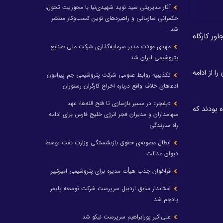
آثار مدیریتی سید نوید شهیدی‌نیا با محوریت تحول،
حکمرانی سازمانی و راهبردهای نوین کسب‌وکار منتشر
شد
رآورد شده‌اند و مجاور کارگاه
مهدی مودت مدیر سرمایه‌گذاری شرکت ملی صنایع
پتروشیمی ایران شد
 از ادامه
تکذیبیه روابط عمومی شرکت پتروشیمی جم پیرامون
ادعاهای خلاف واقع درباره اخراج کارگران رستوران
«بفجر» در مسیر بازسازی تا فتح قله‌ها؛ عهد
 زده بودند که
سهامداران و مدیران فجر انرژی خلیج فارس برای ادامه
راه سازندگی
ابطال مصوبه‌ی حقوق بازنشستگی وزارت نفت توسط
دیوان عدالت
فراخوان جذب هیأت مدیره برای پتروشیمی امیرکبیر
استاندار سابق اردبیل سرپرست شرکت توسعه پلیمر
پادجم شد
علی‌اکبر پورابراهیم سرپرست نیکو شد