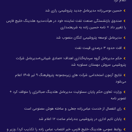
اعلام کرد
حسین موسی‌زاده مدیرعامل جدید پتروشیمی رازی شد
صندوق بازنشستگی صنعت نفت نماینده خود در هیأت‌مدیره هلدینگ خلیج فارس
را تغییر داد + نامه حسین زاده به شریعتمداری
مدیرعامل توسعه پتروشیمی کنگان منصوب شد
افت حدود ۳ درصدی قیمت نفت
حکم مدیرعامل گروه سرمایه‌گذاری اهداف؛ «صادق شیبانی»مدیرعامل شرکت
پتروشیمی سروش مهستان عسلویه شد
نتایج آزمون استخدامی شرکت های زیرمجموعه پتروفرهنگ ۹ تیر ۱۴۰۵ اعلام
می‌شود
وزارت تعاون حکم پایان مسئولیت مدیرعامل هلدینگ صباانرژی را متوقف کرد +
تصویر نامه
رای انفصال از خدمت عباس‌زاده جعلی و ساخته هوش مصنوعی است
پایان تایم اداری در پتروشیمی بندرامام ساعت ۱۲ اعلام شد
روابط عمومی هلدینگ خلیج فارس، خبر انتصاب عباس زاده را تکذیب کرد/ وزیر و