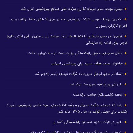
مهدی مودت مدیر سرمایه‌گذاری شرکت ملی صنایع پتروشیمی ایران شد
تکذیبیه روابط عمومی شرکت پتروشیمی جم پیرامون ادعاهای خلاف واقع درباره
اخراج کارگران رستوران
«بفجر» در مسیر بازسازی تا فتح قله‌ها؛ عهد سهامداران و مدیران فجر انرژی خلیج
فارس برای ادامه راه سازندگی
ابطال مصوبه‌ی حقوق بازنشستگی وزارت نفت توسط دیوان عدالت
فراخوان جذب هیأت مدیره برای پتروشیمی امیرکبیر
استاندار سابق اردبیل سرپرست شرکت توسعه پلیمر پادجم شد
علی‌اکبر پورابراهیم سرپرست نیکو شد
محمد (شمس‌الله) جشنی درگذشت
رشد ۲۴ درصدی درآمد عملیاتی و رشد ۲۰۶ درصدی سود خالص پتروشیمی غدیر /
شغدیر برای جهش تولید در سال ۱۴۰۵ آماده شد
تغییر در هیأت مدیره صندوق بازنشستگی کشوری
پتروشیمی غدیر، درگیری مدیرعامل با یکی از کارکنان را تکذیب کرد