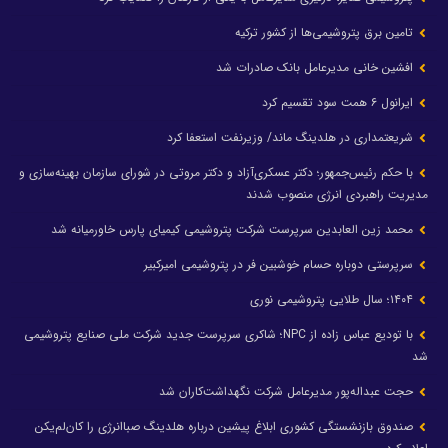
تامین برق پتروشیمی‌ها از کشور ترکیه
افشین خانی مدیرعامل بانک صادرات شد
ایرانول ۶ همت سود تقسیم کرد
شریعتمداری در هلدینگ ماند/ وزیرنفت استعفا کرد
با حکم رئیس‌جمهور؛ دکتر عسکری‌آزاد و دکتر مروتی در شورای سازمان بهینه‌سازی و
مدیریت راهبردی انرژی منصوب شدند
محمد زین العابدین سرپرست شرکت پتروشیمی کیمیای پارس خاورمیانه شد
سرپرستی دوباره حسام خوشبین فر در پتروشیمی امیرکبیر
۱۴۰۴؛ سال طلایی پتروشیمی نوری
با تودیع عباس زاده از NPC؛ شاکری سرپرست جدید شرکت ملی صنایع پتروشیمی
شد
حجت عبداله‌پور مدیرعامل شرکت نگهداشت‌کاران شد
صندوق بازنشستگی کشوری ابلاغ پیشین درباره هلدینگ صباانرژی را کان‌لم‌یکن