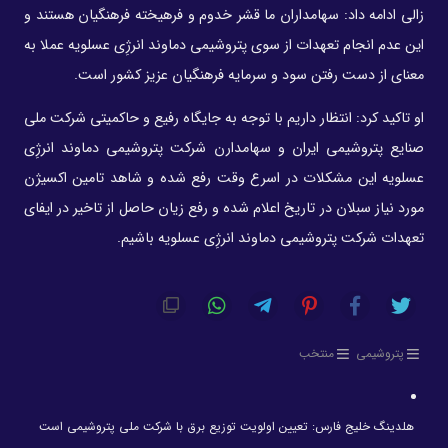
زالی ادامه داد: سهامداران ما قشر خدوم و فرهیخته فرهنگیان هستند و
این عدم انجام تعهدات از سوی پتروشیمی دماوند انرژِی عسلویه عملا به
معنای از دست رفتن سود و سرمایه فرهنگیان عزیز کشور است.
او تاکید کرد: انتظار داریم با توجه به جایگاه رفیع و حاکمیتی شرکت ملی
صنایع پتروشیمی ایران و سهامدارن شرکت پتروشیمی دماوند انرژِی
عسلویه این مشکلات در اسرع وقت رفع شده و شاهد تامین اکسیژن
مورد نیاز سبلان در تاریخ اعلام شده و رفع زیان حاصل از تاخیر در ایفای
تعهدات شرکت پتروشیمی دماوند انرژِی عسلویه باشیم.
پتروشیمی
منتخب
هلدینگ خلیج فارس: تعیین اولویت توزیع برق با شرکت ملی پتروشیمی است