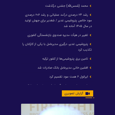
محمد (شمس‌الله) جشنی درگذشت
رشد ۲۴ درصدی درآمد عملیاتی و رشد ۲۰۶ درصدی
سود خالص پتروشیمی غدیر / شغدیر برای جهش تولید
در سال ۱۴۰۵ آماده شد
تغییر در هیأت مدیره صندوق بازنشستگی کشوری
پتروشیمی غدیر، درگیری مدیرعامل با یکی از کارکنان را
تکذیب کرد
تامین برق پتروشیمی‌ها از کشور ترکیه
افشین خانی مدیرعامل بانک صادرات شد
ایرانول ۶ همت سود تقسیم کرد
شریعتمداری در هلدینگ ماند/ وزیرنفت استعفا کرد
گزارش تصویری
با حکم رئیس‌جمهور؛ دکتر عسکری‌آزاد و دکتر مروتی در
شورای سازمان بهینه‌سازی و مدیریت راهبردی انرژی
منصوب شدند
محمد زین العابدین سرپرست شرکت پتروشیمی