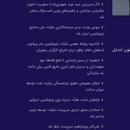
آثار مدیریتی سید نوید شهیدی‌نیا با محوریت تحول،
حکمرانی سازمانی و راهبردهای نوین کسب‌وکار منتشر
شد
مهدی مودت مدیر سرمایه‌گذاری شرکت ملی صنایع
پتروشیمی ایران شد
تکذیبیه روابط عمومی شرکت پتروشیمی جم پیرامون
نون تبدیل
ادعاهای خلاف واقع درباره اخراج کارگران رستوران
«بفجر» در مسیر بازسازی تا فتح قله‌ها؛ عهد
سهامداران و مدیران فجر انرژی خلیج فارس برای ادامه
راه سازندگی
ابطال مصوبه‌ی حقوق بازنشستگی وزارت نفت توسط
دیوان عدالت
فراخوان جذب هیأت مدیره برای پتروشیمی امیرکبیر
استاندار سابق اردبیل سرپرست شرکت توسعه پلیمر
پادجم شد
علی‌اکبر پورابراهیم سرپرست نیکو شد