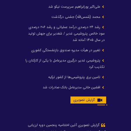
علی‌اکبر پورابراهیم سرپرست نیکو شد
محمد (شمس‌الله) جشنی درگذشت
رشد ۲۴ درصدی درآمد عملیاتی و رشد ۲۰۶ درصدی
سود خالص پتروشیمی غدیر / شغدیر برای جهش تولید
در سال ۱۴۰۵ آماده شد
تغییر در هیأت مدیره صندوق بازنشستگی کشوری
پتروشیمی غدیر، درگیری مدیرعامل با یکی از کارکنان را
تکذیب کرد
تامین برق پتروشیمی‌ها از کشور ترکیه
افشین خانی مدیرعامل بانک صادرات شد
ایرانول ۶ همت سود تقسیم کرد
گزارش تصویری
شریعتمداری در هلدینگ ماند/ وزیرنفت استعفا کرد
با حکم رئیس‌جمهور؛ دکتر عسکری‌آزاد و دکتر مروتی در
شورای سازمان بهینه‌سازی و مدیریت راهبردی انرژی
منصوب شدند