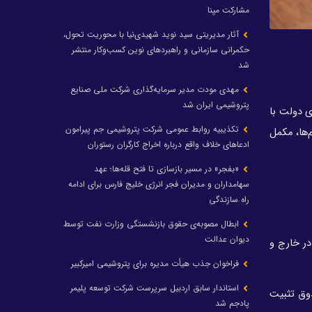
مشارکت مپنا
آثار مدیریتی سید نوید شهیدی‌نیا با محوریت تحول،
حکمرانی سازمانی و راهبردهای نوین کسب‌وکار منتشر
شد
مهدی مودت مدیر سرمایه‌گذاری شرکت ملی صنایع
پتروشیمی ایران شد
 اقتصادی دولت با
تکذیبیه روابط عمومی شرکت پتروشیمی جم پیرامون
‌ها، مکمل
ادعاهای خلاف واقع درباره اخراج کارگران رستوران
«بفجر» در مسیر بازسازی تا فتح قله‌ها؛ عهد
سهامداران و مدیران فجر انرژی خلیج فارس برای ادامه
راه سازندگی
ابطال مصوبه‌ی حقوق بازنشستگی وزارت نفت توسط
دیوان عدالت
ر خارج و
فراخوان جذب هیأت مدیره برای پتروشیمی امیرکبیر
استاندار سابق اردبیل سرپرست شرکت توسعه پلیمر
وق تثبیت
پادجم شد