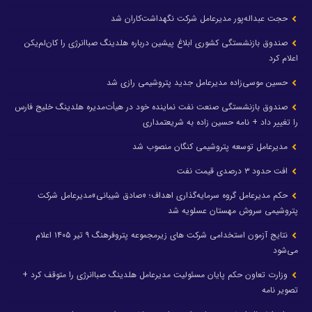
حجت عبداله‌پور مدیرعامل شرکت نگهداشت‌کاران شد
صندوق بازنشستگی کشوری ابلاغ پیشین درباره هلدینگ صباانرژی را کان‌لم‌یکن
اعلام کرد
حسین موسی‌زاده مدیرعامل جدید پتروشیمی رازی شد
صندوق بازنشستگی صنعت نفت نماینده خود در هیأت‌مدیره هلدینگ خلیج فارس
را تغییر داد + نامه حسین زاده به شریعتمداری
مدیرعامل توسعه پتروشیمی کنگان منصوب شد
افت حدود ۳ درصدی قیمت نفت
حکم مدیرعامل گروه سرمایه‌گذاری اهداف؛ «صادق شیبانی»مدیرعامل شرکت
پتروشیمی سروش مهستان عسلویه شد
نتایج آزمون استخدامی شرکت های زیرمجموعه پتروفرهنگ ۹ تیر ۱۴۰۵ اعلام
می‌شود
وزارت تعاون حکم پایان مسئولیت مدیرعامل هلدینگ صباانرژی را متوقف کرد +
تصویر نامه