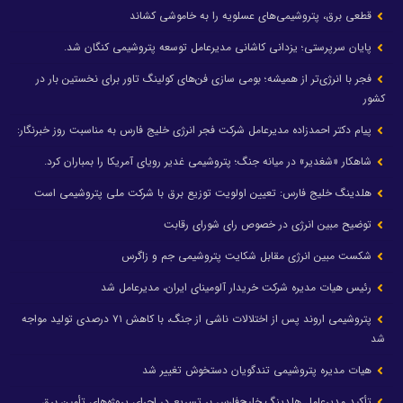
قطعی برق، پتروشیمی‌های عسلویه را به خاموشی کشاند
پایان سرپرستی؛ یزدانی کاشانی مدیرعامل توسعه پتروشیمی کنگان شد.
فجر با انرژی‌تر از همیشه؛ بومی سازی فن‌های کولینگ تاور برای نخستین بار در
کشور
پیام دکتر احمدزاده مدیرعامل شرکت فجر انرژی خلیج فارس به مناسبت روز خبرنگار:
شاهکار «شغدیر» در میانه جنگ؛ پتروشیمی غدیر رویای آمریکا را بمباران کرد.
هلدینگ خلیج فارس: تعیین اولویت توزیع برق با شرکت ملی پتروشیمی است
توضیح مبین انرژی در خصوص رای شورای رقابت
شکست مبین انرژی مقابل شکایت پتروشیمی جم و زاگرس
رئیس هیات مدیره شرکت خریدار آلومینای ایران، مدیرعامل شد
پتروشیمی اروند پس از اختلالات ناشی از جنگ، با کاهش ۷۱ درصدی تولید مواجه
شد
هیات مدیره پتروشیمی تندگویان دستخوش تغییر شد
تأکید مدیرعامل هلدینگ خلیج‌فارس بر تسریع در اجرای پروژه‌های تأمین برق