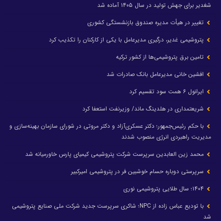
شغدیر برای جهش تولید در سال ۱۴۰۵ آماده شد
تغییر در هیأت مدیره صندوق بازنشستگی کشوری
پتروشیمی غدیر، درگیری مدیرعامل با یکی از کارکنان را تکذیب کرد
تامین برق پتروشیمی‌ها از کشور ترکیه
افشین خانی مدیرعامل بانک صادرات شد
ایرانول ۶ همت سود تقسیم کرد
شریعتمداری در هلدینگ ماند/ وزیرنفت استعفا کرد
با حکم رئیس‌جمهور؛ دکتر عسکری‌آزاد و دکتر مروتی در شورای سازمان بهینه‌سازی و
مدیریت راهبردی انرژی منصوب شدند
محمد زین العابدین سرپرست شرکت پتروشیمی کیمیای پارس خاورمیانه شد
سرپرستی دوباره حسام خوشبین فر در پتروشیمی امیرکبیر
۱۴۰۴؛ سال طلایی پتروشیمی نوری
با تودیع عباس زاده از NPC؛ شاکری سرپرست جدید شرکت ملی صنایع پتروشیمی
شد