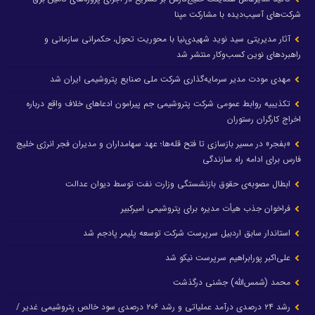
شرکت‌های آسیب‌دیده با مشارکت مپنا
آثار مدیریتی سید نوید شهیدی‌نیا با محوریت تحول، حکمرانی سازمانی و
راهبردهای نوین کسب‌وکار منتشر شد
مهدی مودت مدیر سرمایه‌گذاری شرکت ملی صنایع پتروشیمی ایران شد
تکذیبیه روابط عمومی شرکت پتروشیمی جم پیرامون ادعاهای خلاف واقع درباره
اخراج کارگران رستوران
«بفجر» در مسیر بازسازی تا فتح قله‌ها؛ عهد سهامداران و مدیران فجر انرژی خلیج
فارس برای ادامه راه سازندگی
ابطال مصوبه‌ی حقوق بازنشستگی وزارت نفت توسط دیوان عدالت
فراخوان جذب هیأت مدیره برای پتروشیمی امیرکبیر
استاندار سابق اردبیل سرپرست شرکت توسعه پلیمر پادجم شد
علی‌اکبر پورابراهیم سرپرست نیکو شد
محمد (شمس‌الله) جشنی درگذشت
رشد ۲۴ درصدی درآمد عملیاتی و رشد ۲۰۶ درصدی سود خالص پتروشیمی غدیر /