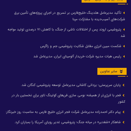
تأکید مدیرعامل هلدینگ خلیج‌فارس بر تسریع در اجرای پروژه‌های تأمین برق
شرکت‌های آسیب‌دیده با مشارکت مپنا
پتروشیمی اروند پس از اختلالات ناشی از جنگ، با کاهش ۷۱ درصدی تولید مواجه
شد
شکست مبین انرژی مقابل شکایت پتروشیمی جم و زاگرس
رئیس هیات مدیره شرکت خریدار آلومینای ایران، مدیرعامل شد
سایر عناوین
پایان سرپرستی؛ یزدانی کاشانی مدیرعامل توسعه پتروشیمی کنگان شد.
فجر با انرژی‌تر از همیشه؛ بومی سازی فن‌های کولینگ تاور برای نخستین بار در
کشور
پیام دکتر احمدزاده مدیرعامل شرکت فجر انرژی خلیج فارس به مناسبت روز خبرنگار:
شاهکار «شغدیر» در میانه جنگ؛ پتروشیمی غدیر رویای آمریکا را بمباران کرد.