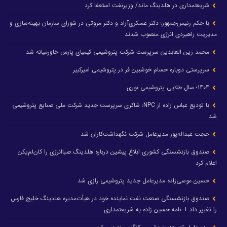
شریعتمداری در هلدینگ ماند/ وزیرنفت استعفا کرد
با حکم رئیس‌جمهور؛ دکتر عسکری‌آزاد و دکتر مروتی در شورای سازمان بهینه‌سازی و
مدیریت راهبردی انرژی منصوب شدند
محمد زین العابدین سرپرست شرکت پتروشیمی کیمیای پارس خاورمیانه شد
سرپرستی دوباره حسام خوشبین فر در پتروشیمی امیرکبیر
۱۴۰۴؛ سال طلایی پتروشیمی نوری
با تودیع عباس زاده از NPC؛ شاکری سرپرست جدید شرکت ملی صنایع پتروشیمی
شد
حجت عبداله‌پور مدیرعامل شرکت نگهداشت‌کاران شد
صندوق بازنشستگی کشوری ابلاغ پیشین درباره هلدینگ صباانرژی را کان‌لم‌یکن
اعلام کرد
حسین موسی‌زاده مدیرعامل جدید پتروشیمی رازی شد
صندوق بازنشستگی صنعت نفت نماینده خود در هیأت‌مدیره هلدینگ خلیج فارس
را تغییر داد + نامه حسین زاده به شریعتمداری