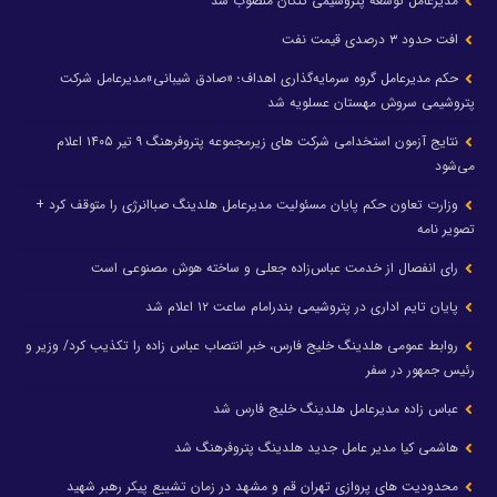
مدیرعامل توسعه پتروشیمی کنگان منصوب شد
افت حدود ۳ درصدی قیمت نفت
حکم مدیرعامل گروه سرمایه‌گذاری اهداف؛ «صادق شیبانی»مدیرعامل شرکت
پتروشیمی سروش مهستان عسلویه شد
نتایج آزمون استخدامی شرکت های زیرمجموعه پتروفرهنگ ۹ تیر ۱۴۰۵ اعلام
می‌شود
وزارت تعاون حکم پایان مسئولیت مدیرعامل هلدینگ صباانرژی را متوقف کرد +
تصویر نامه
رای انفصال از خدمت عباس‌زاده جعلی و ساخته هوش مصنوعی است
پایان تایم اداری در پتروشیمی بندرامام ساعت ۱۲ اعلام شد
روابط عمومی هلدینگ خلیج فارس، خبر انتصاب عباس زاده را تکذیب کرد/ وزیر و
رئیس جمهور در سفر
عباس زاده مدیرعامل هلدینگ خلیج فارس شد
هاشمی کیا مدیر عامل جدید هلدینگ پتروفرهنگ شد
محدودیت های پروازی تهران قم و مشهد در زمان تشییع پیکر رهبر شهید