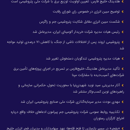
هلدینگ خلیج فارس: تعیین اولویت توزیع برق با شرکت ملی پتروشیمی است
توضیح مبین انرژی در خصوص رای شورای رقابت
شکست مبین انرژی مقابل شکایت پتروشیمی جم و زاگرس
رئیس هیات مدیره شرکت خریدار آلومینای ایران، مدیرعامل شد
پتروشیمی اروند پس از اختلالات ناشی از جنگ، با کاهش ۷۱ درصدی تولید مواجه
شد
هیات مدیره پتروشیمی تندگویان دستخوش تغییر شد
تأکید مدیرعامل هلدینگ خلیج‌فارس بر تسریع در اجرای پروژه‌های تأمین برق
شرکت‌های آسیب‌دیده با مشارکت مپنا
آثار مدیریتی سید نوید شهیدی‌نیا با محوریت تحول، حکمرانی سازمانی و
راهبردهای نوین کسب‌وکار منتشر شد
مهدی مودت مدیر سرمایه‌گذاری شرکت ملی صنایع پتروشیمی ایران شد
تکذیبیه روابط عمومی شرکت پتروشیمی جم پیرامون ادعاهای خلاف واقع درباره
اخراج کارگران رستوران
«بفجر» در مسیر بازسازی تا فتح قله‌ها؛ عهد سهامداران و مدیران فجر انرژی خلیج