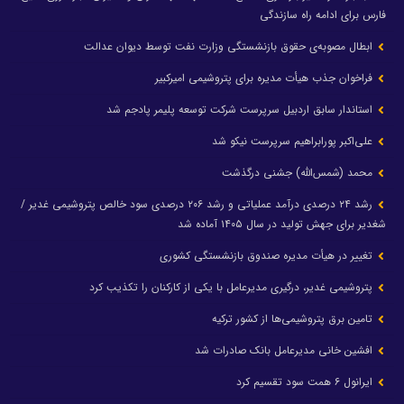
فارس برای ادامه راه سازندگی
ابطال مصوبه‌ی حقوق بازنشستگی وزارت نفت توسط دیوان عدالت
فراخوان جذب هیأت مدیره برای پتروشیمی امیرکبیر
استاندار سابق اردبیل سرپرست شرکت توسعه پلیمر پادجم شد
علی‌اکبر پورابراهیم سرپرست نیکو شد
محمد (شمس‌الله) جشنی درگذشت
رشد ۲۴ درصدی درآمد عملیاتی و رشد ۲۰۶ درصدی سود خالص پتروشیمی غدیر /
شغدیر برای جهش تولید در سال ۱۴۰۵ آماده شد
تغییر در هیأت مدیره صندوق بازنشستگی کشوری
پتروشیمی غدیر، درگیری مدیرعامل با یکی از کارکنان را تکذیب کرد
تامین برق پتروشیمی‌ها از کشور ترکیه
افشین خانی مدیرعامل بانک صادرات شد
ایرانول ۶ همت سود تقسیم کرد