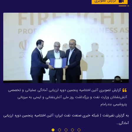
گزارش تصویری
قصه عشق کارکنان پتروشیمی اروند در موکب امام رضا (ع) + ویدئو
در کرانه خور و تالاب، جایی که آفتاب بر موج‌های خلیج فارس می‌تابد، کاروانی از عشق
برپا شده است. موکب...
گزارش تصویری آئین اختتامیه پنجمین دوره ارزیابی آمادگی عملیاتی و تخصصی
آتش‌نشانان وزارت نفت و بزرگداشت روز ملی آتش‌نشانی و ایمنی به میزبانی
پتروشیمی بندرامام
به گزارش نفیرنفت | شبکه خبری صنعت نفت ایران؛ آئین اختتامیه پنجمین دوره ارزیابی
آمادگی…