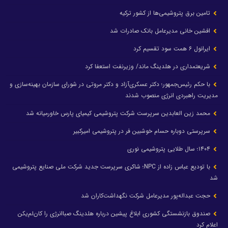
تامین برق پتروشیمی‌ها از کشور ترکیه
افشین خانی مدیرعامل بانک صادرات شد
ایرانول ۶ همت سود تقسیم کرد
شریعتمداری در هلدینگ ماند/ وزیرنفت استعفا کرد
با حکم رئیس‌جمهور؛ دکتر عسکری‌آزاد و دکتر مروتی در شورای سازمان بهینه‌سازی و
مدیریت راهبردی انرژی منصوب شدند
محمد زین العابدین سرپرست شرکت پتروشیمی کیمیای پارس خاورمیانه شد
سرپرستی دوباره حسام خوشبین فر در پتروشیمی امیرکبیر
۱۴۰۴؛ سال طلایی پتروشیمی نوری
با تودیع عباس زاده از NPC؛ شاکری سرپرست جدید شرکت ملی صنایع پتروشیمی
شد
حجت عبداله‌پور مدیرعامل شرکت نگهداشت‌کاران شد
صندوق بازنشستگی کشوری ابلاغ پیشین درباره هلدینگ صباانرژی را کان‌لم‌یکن
اعلام کرد