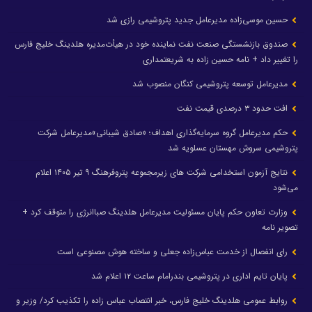
حسین موسی‌زاده مدیرعامل جدید پتروشیمی رازی شد
صندوق بازنشستگی صنعت نفت نماینده خود در هیأت‌مدیره هلدینگ خلیج فارس
را تغییر داد + نامه حسین زاده به شریعتمداری
مدیرعامل توسعه پتروشیمی کنگان منصوب شد
افت حدود ۳ درصدی قیمت نفت
حکم مدیرعامل گروه سرمایه‌گذاری اهداف؛ «صادق شیبانی»مدیرعامل شرکت
پتروشیمی سروش مهستان عسلویه شد
نتایج آزمون استخدامی شرکت های زیرمجموعه پتروفرهنگ ۹ تیر ۱۴۰۵ اعلام
می‌شود
وزارت تعاون حکم پایان مسئولیت مدیرعامل هلدینگ صباانرژی را متوقف کرد +
تصویر نامه
رای انفصال از خدمت عباس‌زاده جعلی و ساخته هوش مصنوعی است
پایان تایم اداری در پتروشیمی بندرامام ساعت ۱۲ اعلام شد
روابط عمومی هلدینگ خلیج فارس، خبر انتصاب عباس زاده را تکذیب کرد/ وزیر و