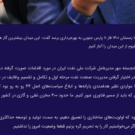
مدیرعامل شرکت ملی نفت ایران با بیان این که امیدوار هستیم تا زمستان ۱۴۰۱ فاز ۱۱ پارس جنوبی به بهره‌برداری برسد گفت: این میدان بیشتر
ته مهر مدیرعامل شرکت ملی نفت ایران در مورد اقدامات صورت گرفته د
در اختیار گرفتن مدیریت صنعت نفت مرحله اول و تکامل و تقسیم وظایف در
نفت در دو دهه بعدی رخ داد. در دهه چهارم، صنعت نفت با مواردی نظیر هدفمندی یارا
مناسبی انجام شد. توانستیم در دهه چهارم به این نتیجه برسیم که باید از مسیر فناوری عبور کنیم. ما حدود 400 
ود که اولویت‌های ساختاری را تعمیق دهیم، به سمت تولید و توسعه حداکثری 
ر می‌خواستیم کار را به تحریم گره بزنیم قطعا وضعیت امروز را نداشتیم.