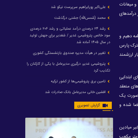
د که 40 درصد صادرات نفت خام و میعانات
علی‌اکبر پورابراهیم سرپرست نیکو شد
 درآمدهای
محمد (شمس‌الله) جشنی درگذشت
رشد ۲۴ درصدی درآمد عملیاتی و رشد ۲۰۶ درصدی
سود خالص پتروشیمی غدیر / شغدیر برای جهش تولید
مه دهیم و
در سال ۱۴۰۵ آماده شد
شترک پارس
تغییر در هیأت مدیره صندوق بازنشستگی کشوری
یار ارزشمند
پتروشیمی غدیر، درگیری مدیرعامل با یکی از کارکنان را
تکذیب کرد
ی ابتدایی
تامین برق پتروشیمی‌ها از کشور ترکیه
ما قراردادهای منعقد
افشین خانی مدیرعامل بانک صادرات شد
 صورت یک
ایرانول ۶ همت سود تقسیم کرد
مضا شده و
گزارش تصویری
شریعتمداری در هلدینگ ماند/ وزیرنفت استعفا کرد
با حکم رئیس‌جمهور؛ دکتر عسکری‌آزاد و دکتر مروتی در
یر میادین
شورای سازمان بهینه‌سازی و مدیریت راهبردی انرژی
م شده است. صنعت نفت هزینه‌های زیادی دارد. ما برای آنکه 50 میلیون متر مکعب
منصوب شدند