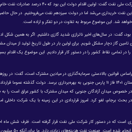
مدیرعامل شرکت ملی نفت ایران در خصوص آخرین عملکرد شرکت ملی نفت گفت: اولین اقدام دولت این بو
 این نفت خریداری می‌شد اما در دولت سیزدهم نفت می‌فروختیم. در حال حاضر
واهد شد. این موضوع مربوط به تفاوت در دو تفکر و اراده است.
بود، گفت: در سال‌های اخیر ناترازی شدید گازی داشتیم. اگر به همین شکل ادا
ی تامین گاز دچار مشکل شویم. برای اولین بار در طول تاریخ تولید از میدان م
حداکثر تولید را در تمامی نقاط کشور را در دستور کار قرار دادیم. این موضوع یک اقدام بس
براساس قوانین بالادستی سرمایه‌گذاری در میادین مشترک است، گفت: در روزها
دولت تلاش زیادی صورت گرفته است و امیدوار هستیم تا زمستان 1401 فاز 11 پارس جنوبی به بهره‌برداری برسد. دولت گذشته عمو
 در خصوص میدان آزادگان جنوبی که میدان مشترک با کشور عراق است را به
در بحث برجام، لغو کرد. امروز قراردادی در این زمینه با یک شرکت داخلی ا
محوری است که در دستور کار شرکت ملی نفت قرار گرفته است. ظرف شش ماه اخ
مشترک تعیین تکلیف شده است و این سومین اقدامی بود که انجا