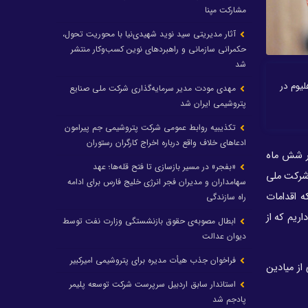
مشارکت مپنا
آثار مدیریتی سید نوید شهیدی‌نیا با محوریت تحول،
حکمرانی سازمانی و راهبردهای نوین کسب‌وکار منتشر
شد
ین گاز هلیوم در
مهدی مودت مدیر سرمایه‌گذاری شرکت ملی صنایع
پتروشیمی ایران شد
تکذیبیه روابط عمومی شرکت پتروشیمی جم پیرامون
ادعاهای خلاف واقع درباره اخراج کارگران رستوران
ر شش ماه
«بفجر» در مسیر بازسازی تا فتح قله‌ها؛ عهد
 شرکت ملی
سهامداران و مدیران فجر انرژی خلیج فارس برای ادامه
نه‌ها و ابلاغ سیاست‌های اصل 44 رو به رو بود که اقدامات
راه سازندگی
مخزن نفتی و گازی در کشور داریم که از
ابطال مصوبه‌ی حقوق بازنشستگی وزارت نفت توسط
دیوان عدالت
فراخوان جذب هیأت مدیره برای پتروشیمی امیرکبیر
از میادین
استاندار سابق اردبیل سرپرست شرکت توسعه پلیمر
پادجم شد