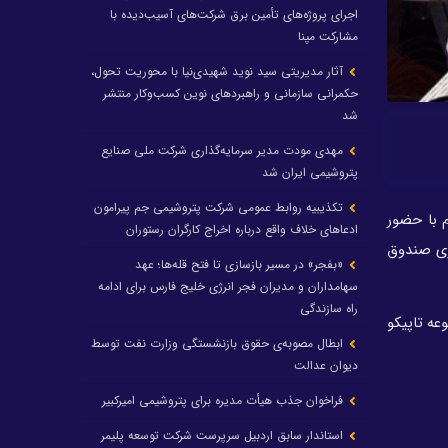
اجرای پروژه‌های تأمین برق شرکت‌های آسیب‌دیده با
مشارکت مپنا
آثار مدیریتی سید نوید شهیدی‌نیا با محوریت تحول،
حکمرانی سازمانی و راهبردهای نوین کسب‌وکار منتشر
شد
مهدی مودت مدیر سرمایه‌گذاری شرکت ملی صنایع
پتروشیمی ایران شد
تکذیبیه روابط عمومی شرکت پتروشیمی جم پیرامون
 با حضور
ادعاهای خلاف واقع درباره اخراج کارگران رستوران
ری صندوق
«بفجر» در مسیر بازسازی تا فتح قله‌ها؛ عهد
سهامداران و مدیران فجر انرژی خلیج فارس برای ادامه
راه سازندگی
رکت‌های زیرمجموعه تاپیکو
ابطال مصوبه‌ی حقوق بازنشستگی وزارت نفت توسط
دیوان عدالت
فراخوان جذب هیأت مدیره برای پتروشیمی امیرکبیر
استاندار سابق اردبیل سرپرست شرکت توسعه پلیمر