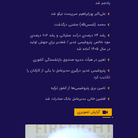
پادجم شد
علی‌اکبر پورابراهیم سرپرست نیکو شد
محمد (شمس‌الله) جشنی درگذشت
رشد ۲۴ درصدی درآمد عملیاتی و رشد ۲۰۶ درصدی
سود خالص پتروشیمی غدیر / شغدیر برای جهش تولید
در سال ۱۴۰۵ آماده شد
تغییر در هیأت مدیره صندوق بازنشستگی کشوری
پتروشیمی غدیر، درگیری مدیرعامل با یکی از کارکنان را
تکذیب کرد
تامین برق پتروشیمی‌ها از کشور ترکیه
افشین خانی مدیرعامل بانک صادرات شد
ایرانول ۶ همت سود تقسیم کرد
گزارش تصویری
شریعتمداری در هلدینگ ماند/ وزیرنفت استعفا کرد
با حکم رئیس‌جمهور؛ دکتر عسکری‌آزاد و دکتر مروتی در
شورای سازمان بهینه‌سازی و مدیریت راهبردی انرژی