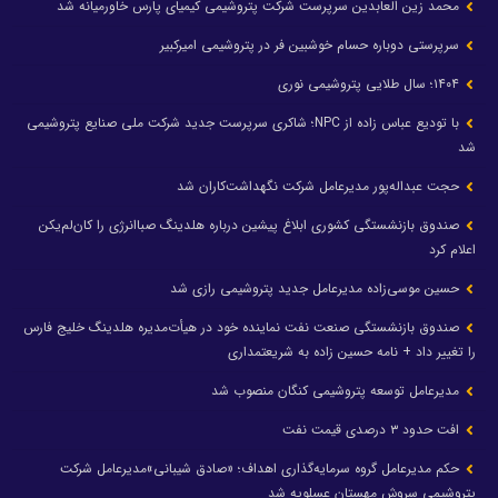
محمد زین العابدین سرپرست شرکت پتروشیمی کیمیای پارس خاورمیانه شد
سرپرستی دوباره حسام خوشبین فر در پتروشیمی امیرکبیر
۱۴۰۴؛ سال طلایی پتروشیمی نوری
با تودیع عباس زاده از NPC؛ شاکری سرپرست جدید شرکت ملی صنایع پتروشیمی
شد
حجت عبداله‌پور مدیرعامل شرکت نگهداشت‌کاران شد
صندوق بازنشستگی کشوری ابلاغ پیشین درباره هلدینگ صباانرژی را کان‌لم‌یکن
اعلام کرد
حسین موسی‌زاده مدیرعامل جدید پتروشیمی رازی شد
صندوق بازنشستگی صنعت نفت نماینده خود در هیأت‌مدیره هلدینگ خلیج فارس
را تغییر داد + نامه حسین زاده به شریعتمداری
مدیرعامل توسعه پتروشیمی کنگان منصوب شد
افت حدود ۳ درصدی قیمت نفت
حکم مدیرعامل گروه سرمایه‌گذاری اهداف؛ «صادق شیبانی»مدیرعامل شرکت
پتروشیمی سروش مهستان عسلویه شد