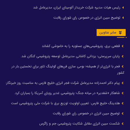
رئیس هیات مدیره شرکت خریدار آلومینای ایران، مدیرعامل شد
توضیح مبین انرژی در خصوص رای شورای رقابت
سایر عناوین
قطعی برق، پتروشیمی‌های عسلویه را به خاموشی کشاند
پایان سرپرستی؛ یزدانی کاشانی مدیرعامل توسعه پتروشیمی کنگان شد.
فجر با انرژی‌تر از همیشه؛ بومی سازی فن‌های کولینگ تاور برای نخستین بار در
کشور
پیام دکتر احمدزاده مدیرعامل شرکت فجر انرژی خلیج فارس به مناسبت روز خبرنگار:
شاهکار «شغدیر» در میانه جنگ؛ پتروشیمی غدیر رویای آمریکا را بمباران کرد.
هلدینگ خلیج فارس: تعیین اولویت توزیع برق با شرکت ملی پتروشیمی است
توضیح مبین انرژی در خصوص رای شورای رقابت
شکست مبین انرژی مقابل شکایت پتروشیمی جم و زاگرس