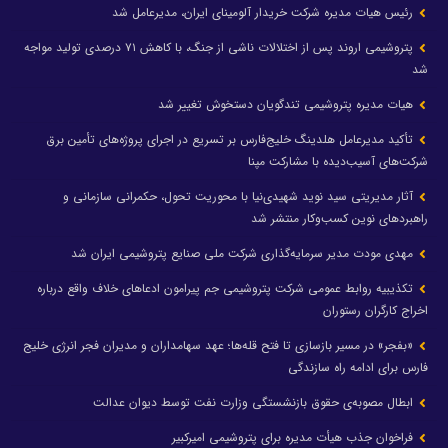
رئیس هیات مدیره شرکت خریدار آلومینای ایران، مدیرعامل شد
پتروشیمی اروند پس از اختلالات ناشی از جنگ، با کاهش ۷۱ درصدی تولید مواجه
شد
هیات مدیره پتروشیمی تندگویان دستخوش تغییر شد
تأکید مدیرعامل هلدینگ خلیج‌فارس بر تسریع در اجرای پروژه‌های تأمین برق
شرکت‌های آسیب‌دیده با مشارکت مپنا
آثار مدیریتی سید نوید شهیدی‌نیا با محوریت تحول، حکمرانی سازمانی و
راهبردهای نوین کسب‌وکار منتشر شد
مهدی مودت مدیر سرمایه‌گذاری شرکت ملی صنایع پتروشیمی ایران شد
تکذیبیه روابط عمومی شرکت پتروشیمی جم پیرامون ادعاهای خلاف واقع درباره
اخراج کارگران رستوران
«بفجر» در مسیر بازسازی تا فتح قله‌ها؛ عهد سهامداران و مدیران فجر انرژی خلیج
فارس برای ادامه راه سازندگی
ابطال مصوبه‌ی حقوق بازنشستگی وزارت نفت توسط دیوان عدالت
فراخوان جذب هیأت مدیره برای پتروشیمی امیرکبیر