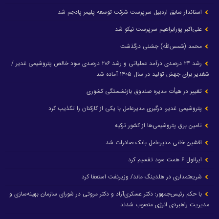
استاندار سابق اردبیل سرپرست شرکت توسعه پلیمر پادجم شد
علی‌اکبر پورابراهیم سرپرست نیکو شد
محمد (شمس‌الله) جشنی درگذشت
رشد ۲۴ درصدی درآمد عملیاتی و رشد ۲۰۶ درصدی سود خالص پتروشیمی غدیر /
شغدیر برای جهش تولید در سال ۱۴۰۵ آماده شد
تغییر در هیأت مدیره صندوق بازنشستگی کشوری
پتروشیمی غدیر، درگیری مدیرعامل با یکی از کارکنان را تکذیب کرد
تامین برق پتروشیمی‌ها از کشور ترکیه
افشین خانی مدیرعامل بانک صادرات شد
ایرانول ۶ همت سود تقسیم کرد
شریعتمداری در هلدینگ ماند/ وزیرنفت استعفا کرد
با حکم رئیس‌جمهور؛ دکتر عسکری‌آزاد و دکتر مروتی در شورای سازمان بهینه‌سازی و
مدیریت راهبردی انرژی منصوب شدند