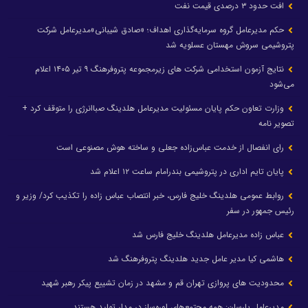
افت حدود ۳ درصدی قیمت نفت
حکم مدیرعامل گروه سرمایه‌گذاری اهداف؛ «صادق شیبانی»مدیرعامل شرکت
پتروشیمی سروش مهستان عسلویه شد
نتایج آزمون استخدامی شرکت های زیرمجموعه پتروفرهنگ ۹ تیر ۱۴۰۵ اعلام
می‌شود
وزارت تعاون حکم پایان مسئولیت مدیرعامل هلدینگ صباانرژی را متوقف کرد +
تصویر نامه
رای انفصال از خدمت عباس‌زاده جعلی و ساخته هوش مصنوعی است
پایان تایم اداری در پتروشیمی بندرامام ساعت ۱۲ اعلام شد
روابط عمومی هلدینگ خلیج فارس، خبر انتصاب عباس زاده را تکذیب کرد/ وزیر و
رئیس جمهور در سفر
عباس زاده مدیرعامل هلدینگ خلیج فارس شد
هاشمی کیا مدیر عامل جدید هلدینگ پتروفرهنگ شد
محدودیت های پروازی تهران قم و مشهد در زمان تشییع پیکر رهبر شهید
مدیرعامل پارسان: همه مجتمع‌های اوره‌ساز در مدار تولید هستند