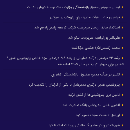
ابطال مصوبه‌ی حقوق بازنشستگی وزارت نفت توسط دیوان عدالت
فراخوان جذب هیأت مدیره برای پتروشیمی امیرکبیر
استاندار سابق اردبیل سرپرست شرکت توسعه پلیمر پادجم شد
علی‌اکبر پورابراهیم سرپرست نیکو شد
محمد (شمس‌الله) جشنی درگذشت
رشد ۲۴ درصدی درآمد عملیاتی و رشد ۲۰۶ درصدی سود خالص پتروشیمی غدیر /
شغدیر برای جهش تولید در سال ۱۴۰۵ آماده شد
تغییر در هیأت مدیره صندوق بازنشستگی کشوری
پتروشیمی غدیر، درگیری مدیرعامل با یکی از کارکنان را تکذیب کرد
تامین برق پتروشیمی‌ها از کشور ترکیه
افشین خانی مدیرعامل بانک صادرات شد
ایرانول ۶ همت سود تقسیم کرد
شریعتمداری در هلدینگ ماند/ وزیرنفت استعفا کرد