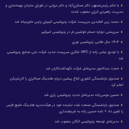
با حکم رئیس‌جمهور؛ دکتر عسکری‌آزاد و دکتر مروتی در شورای سازمان بهینه‌سازی و
مدیریت راهبردی انرژی منصوب شدند
محمد زین العابدین سرپرست شرکت پتروشیمی کیمیای پارس خاورمیانه شد
سرپرستی دوباره حسام خوشبین فر در پتروشیمی امیرکبیر
۱۴۰۴؛ سال طلایی پتروشیمی نوری
با تودیع عباس زاده از NPC؛ شاکری سرپرست جدید شرکت ملی صنایع پتروشیمی
شد
حجت عبداله‌پور مدیرعامل شرکت نگهداشت‌کاران شد
صندوق بازنشستگی کشوری ابلاغ پیشین درباره هلدینگ صباانرژی را کان‌لم‌یکن
اعلام کرد
حسین موسی‌زاده مدیرعامل جدید پتروشیمی رازی شد
صندوق بازنشستگی صنعت نفت نماینده خود در هیأت‌مدیره هلدینگ خلیج فارس
را تغییر داد + نامه حسین زاده به شریعتمداری
مدیرعامل توسعه پتروشیمی کنگان منصوب شد