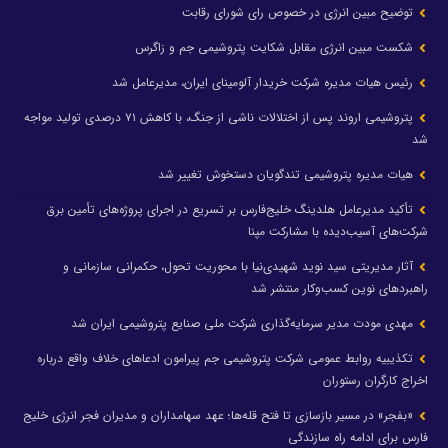
توضیح مبین انرژی در خصوص رای شورای رقابت
شکست مبین انرژی مقابل شکایت پتروشیمی جم و زاگرس
رئیس هیات مدیره شرکت خریدار آلومینای ایران، مدیرعامل شد
پتروشیمی اروند پس از اختلالات ناشی از جنگ، با کاهش ۷۱ درصدی تولید مواجه
شد
هیات مدیره پتروشیمی تندگویان دستخوش تغییر شد
تأکید مدیرعامل هلدینگ خلیج‌فارس بر تسریع در اجرای پروژه‌های تأمین برق
شرکت‌های آسیب‌دیده با مشارکت مپنا
آثار مدیریتی سید نوید شهیدی‌نیا با محوریت تحول، حکمرانی سازمانی و
راهبردهای نوین کسب‌وکار منتشر شد
مهدی مودت مدیر سرمایه‌گذاری شرکت ملی صنایع پتروشیمی ایران شد
تکذیبیه روابط عمومی شرکت پتروشیمی جم پیرامون ادعاهای خلاف واقع درباره
اخراج کارگران رستوران
«بفجر» در مسیر بازسازی تا فتح قله‌ها؛ عهد سهامداران و مدیران فجر انرژی خلیج
فارس برای ادامه راه سازندگی