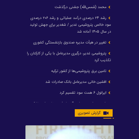
محمد (شمس‌الله) جشنی درگذشت
رشد ۲۴ درصدی درآمد عملیاتی و رشد ۲۰۶ درصدی
سود خالص پتروشیمی غدیر / شغدیر برای جهش تولید
در سال ۱۴۰۵ آماده شد
تغییر در هیأت مدیره صندوق بازنشستگی کشوری
پتروشیمی غدیر، درگیری مدیرعامل با یکی از کارکنان را
تکذیب کرد
تامین برق پتروشیمی‌ها از کشور ترکیه
افشین خانی مدیرعامل بانک صادرات شد
ایرانول ۶ همت سود تقسیم کرد
شریعتمداری در هلدینگ ماند/ وزیرنفت استعفا کرد
گزارش تصویری
با حکم رئیس‌جمهور؛ دکتر عسکری‌آزاد و دکتر مروتی در
شورای سازمان بهینه‌سازی و مدیریت راهبردی انرژی
منصوب شدند
محمد زین العابدین سرپرست شرکت پتروشیمی