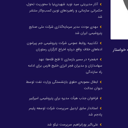
آثار مدیریتی سید نوید شهیدی‌نیا با محوریت تحول،
حکمرانی سازمانی و راهبردهای نوین کسب‌وکار منتشر
شد
مهدی مودت مدیر سرمایه‌گذاری شرکت ملی صنایع
پتروشیمی ایران شد
تکذیبیه روابط عمومی شرکت پتروشیمی جم پیرامون
 خواستار
ادعاهای خلاف واقع درباره اخراج کارگران رستوران
«بفجر» در مسیر بازسازی تا فتح قله‌ها؛ عهد
سهامداران و مدیران فجر انرژی خلیج فارس برای ادامه
راه سازندگی
ابطال مصوبه‌ی حقوق بازنشستگی وزارت نفت توسط
دیوان عدالت
فراخوان جذب هیأت مدیره برای پتروشیمی امیرکبیر
استاندار سابق اردبیل سرپرست شرکت توسعه پلیمر
پادجم شد
علی‌اکبر پورابراهیم سرپرست نیکو شد