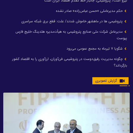
نیرو است/ پتروشیمی، جانباز خط مقدم اقتصاد ایران است
حکم مدیرعاملی «حسن عباس‌زاده» صادر نشده
پتروشیمی ها در ماهشهر خاموش شدند/ علت: قطع برق شبکه سراسری
مدیرعامل شرکت ملی صنایع پتروشیمی به هیأت‌مدیره هلدینگ خلیج فارس
پیوست
شگویا ۷ تیرماه به مجمع عمومی می‌رود
چگونه مدیریت رفیق‌دوست در پتروشیمی فن‌آوران، ارزآوری را به اقتصاد کشور
بازگرداند؟
گزارش تصویری