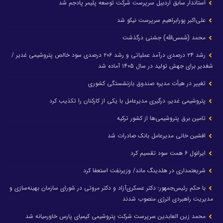
استاندار سابق اردبیل سرپرست شرکت توسعه پلیمر پادجم شد
علی‌اکبر پورابراهیم سرپرست نیکو شد
محمد (شمس‌الله) جشنی درگذشت
رشد ۲۴ درصدی درآمد عملیاتی و رشد ۲۰۶ درصدی سود خالص پتروشیمی غدیر /
شغدیر برای جهش تولید در سال ۱۴۰۵ آماده شد
تغییر در هیأت مدیره صندوق بازنشستگی کشوری
پتروشیمی غدیر، درگیری مدیرعامل با یکی از کارکنان را تکذیب کرد
تامین برق پتروشیمی‌ها از کشور ترکیه
افشین خانی مدیرعامل بانک صادرات شد
ایرانول ۶ همت سود تقسیم کرد
شریعتمداری در هلدینگ ماند/ وزیرنفت استعفا کرد
با حکم رئیس‌جمهور؛ دکتر عسکری‌آزاد و دکتر مروتی در شورای سازمان بهینه‌سازی و
مدیریت راهبردی انرژی منصوب شدند
محمد زین العابدین سرپرست شرکت پتروشیمی کیمیای پارس خاورمیانه شد