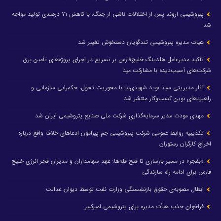
پتروشیمی اروند پس از اختلالات ناشی از جنگ، با کاهش ۷۱ درصدی تولید مواجه
شد
هیات مدیره پتروشیمی تندگویان دستخوش تغییر شد
تأکید مدیرعامل هلدینگ خلیج‌فارس بر تسریع در اجرای پروژه‌های تأمین برق
شرکت‌های آسیب‌دیده با مشارکت مپنا
آثار مدیریتی سید نوید شهیدی‌نیا با محوریت تحول، حکمرانی سازمانی و
راهبردهای نوین کسب‌وکار منتشر شد
مهدی مودت مدیر سرمایه‌گذاری شرکت ملی صنایع پتروشیمی ایران شد
تکذیبیه روابط عمومی شرکت پتروشیمی جم پیرامون ادعاهای خلاف واقع درباره
اخراج کارگران رستوران
«بفجر» در مسیر بازسازی تا فتح قله‌ها؛ عهد سهامداران و مدیران فجر انرژی خلیج
فارس برای ادامه راه سازندگی
ابطال مصوبه‌ی حقوق بازنشستگی وزارت نفت توسط دیوان عدالت
فراخوان جذب هیأت مدیره برای پتروشیمی امیرکبیر