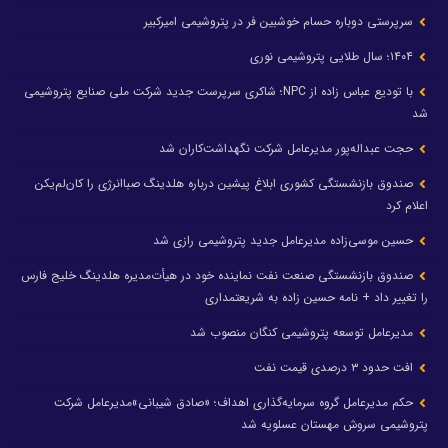
سرپرستی دوباره حسام خوشبین فر در پتروشیمی امیرکبیر
۱۴۰۴؛ سال طلایی پتروشیمی نوری
با تودیع عباس زاده از NPC؛ شاکری سرپرست جدید شرکت ملی صنایع پتروشیمی
شد
حجت عبداله‌پور مدیرعامل شرکت نگهداشت‌کاران شد
صندوق بازنشستگی کشوری ابلاغ پیشین درباره هلدینگ صباانرژی را کان‌لم‌یکن
اعلام کرد
حسین موسی‌زاده مدیرعامل جدید پتروشیمی رازی شد
صندوق بازنشستگی صنعت نفت نماینده خود در هیأت‌مدیره هلدینگ خلیج فارس
را تغییر داد + نامه حسین زاده به شریعتمداری
مدیرعامل توسعه پتروشیمی کنگان منصوب شد
افت حدود ۳ درصدی قیمت نفت
حکم مدیرعامل گروه سرمایه‌گذاری اهداف؛ «صادق شیبانی»مدیرعامل شرکت
پتروشیمی سروش مهستان عسلویه شد