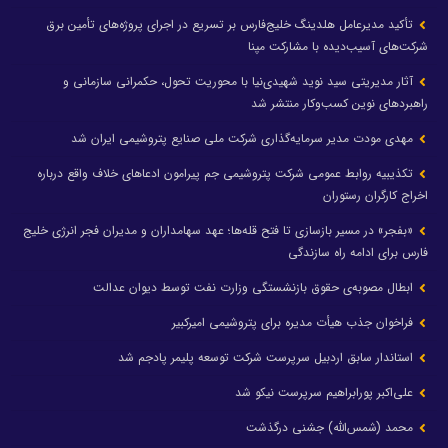
تأکید مدیرعامل هلدینگ خلیج‌فارس بر تسریع در اجرای پروژه‌های تأمین برق
شرکت‌های آسیب‌دیده با مشارکت مپنا
آثار مدیریتی سید نوید شهیدی‌نیا با محوریت تحول، حکمرانی سازمانی و
راهبردهای نوین کسب‌وکار منتشر شد
مهدی مودت مدیر سرمایه‌گذاری شرکت ملی صنایع پتروشیمی ایران شد
تکذیبیه روابط عمومی شرکت پتروشیمی جم پیرامون ادعاهای خلاف واقع درباره
اخراج کارگران رستوران
«بفجر» در مسیر بازسازی تا فتح قله‌ها؛ عهد سهامداران و مدیران فجر انرژی خلیج
فارس برای ادامه راه سازندگی
ابطال مصوبه‌ی حقوق بازنشستگی وزارت نفت توسط دیوان عدالت
فراخوان جذب هیأت مدیره برای پتروشیمی امیرکبیر
استاندار سابق اردبیل سرپرست شرکت توسعه پلیمر پادجم شد
علی‌اکبر پورابراهیم سرپرست نیکو شد
محمد (شمس‌الله) جشنی درگذشت