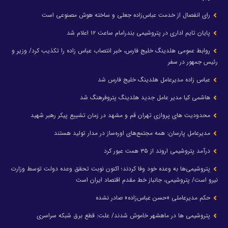
رای انفصال از خدمت عباس‌زاده جعلی و ساخته هوش مصنوعی است
پایان تایم اداری در پتروشیمی بندرامام ساعت ۱۲ اعلام شد
روابط عمومی هلدینگ خلیج فارس، خبر انتصاب عباس زاده را تکذیب کرد/ وزیر و
رئیس جمهور در سفر
عباس زاده مدیرعامل هلدینگ خلیج فارس شد
هاشمی کیا مدیر عامل جدید هلدینگ پتروفرهنگ شد
محدودیت های پروازی تهران قم و مشهد در زمان تشییع پیکر رهبر شهید
مدیرعامل پارسان: همه مجتمع‌های اوره‌ساز در مدار تولید هستند
درآمد پتروشیمی اروند از ۳۵ همت عبور کرد
پتروشیمی‌ها به وعده خود وفا کردند؛ اکنون نوبت تحقق وعده دولت توسط وزارت
نیرو است/ پتروشیمی، جانباز خط مقدم اقتصاد ایران است
حکم مدیرعاملی «حسن عباس‌زاده» صادر نشده
پتروشیمی ها در ماهشهر خاموش شدند/ علت: قطع برق شبکه سراسری