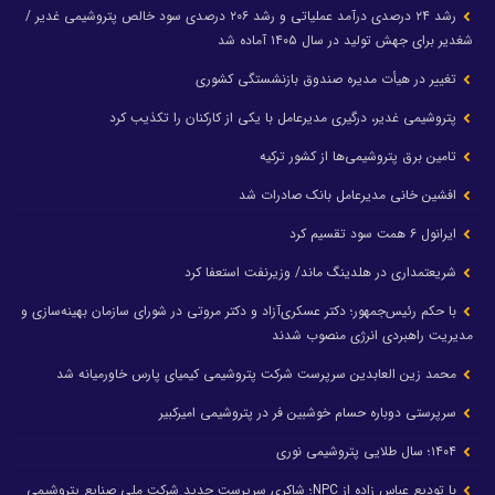
رشد ۲۴ درصدی درآمد عملیاتی و رشد ۲۰۶ درصدی سود خالص پتروشیمی غدیر /
شغدیر برای جهش تولید در سال ۱۴۰۵ آماده شد
تغییر در هیأت مدیره صندوق بازنشستگی کشوری
پتروشیمی غدیر، درگیری مدیرعامل با یکی از کارکنان را تکذیب کرد
تامین برق پتروشیمی‌ها از کشور ترکیه
افشین خانی مدیرعامل بانک صادرات شد
ایرانول ۶ همت سود تقسیم کرد
شریعتمداری در هلدینگ ماند/ وزیرنفت استعفا کرد
با حکم رئیس‌جمهور؛ دکتر عسکری‌آزاد و دکتر مروتی در شورای سازمان بهینه‌سازی و
مدیریت راهبردی انرژی منصوب شدند
محمد زین العابدین سرپرست شرکت پتروشیمی کیمیای پارس خاورمیانه شد
سرپرستی دوباره حسام خوشبین فر در پتروشیمی امیرکبیر
۱۴۰۴؛ سال طلایی پتروشیمی نوری
با تودیع عباس زاده از NPC؛ شاکری سرپرست جدید شرکت ملی صنایع پتروشیمی