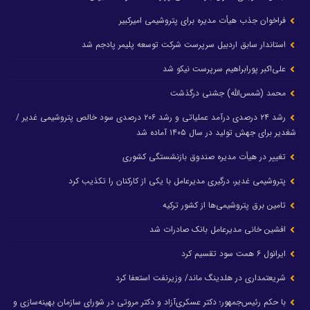
فراخوان جذب هیأت مدیره برای پتروشیمی امیرکبیر
استاندار سابق اردبیل سرپرست شرکت توسعه پلیمر پادجم شد
علی‌اکبر پورابراهیم سرپرست نیکو شد
محمد (شمس‌الله) جشنی درگذشت
رشد ۲۴ درصدی درآمد عملیاتی و رشد ۲۰۶ درصدی سود خالص پتروشیمی غدیر /
شغدیر برای جهش تولید در سال ۱۴۰۵ آماده شد
تغییر در هیأت مدیره صندوق بازنشستگی کشوری
پتروشیمی غدیر، درگیری مدیرعامل با یکی از کارکنان را تکذیب کرد
تامین برق پتروشیمی‌ها از کشور ترکیه
افشین خانی مدیرعامل بانک صادرات شد
ایرانول ۶ همت سود تقسیم کرد
شریعتمداری در هلدینگ ماند/ وزیرنفت استعفا کرد
با حکم رئیس‌جمهور؛ دکتر عسکری‌آزاد و دکتر مروتی در شورای سازمان بهینه‌سازی و