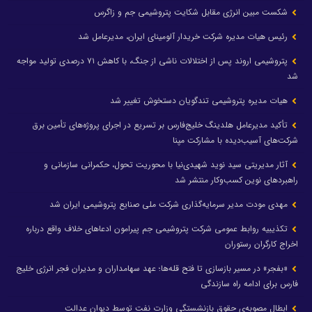
شکست مبین انرژی مقابل شکایت پتروشیمی جم و زاگرس
رئیس هیات مدیره شرکت خریدار آلومینای ایران، مدیرعامل شد
پتروشیمی اروند پس از اختلالات ناشی از جنگ، با کاهش ۷۱ درصدی تولید مواجه
شد
هیات مدیره پتروشیمی تندگویان دستخوش تغییر شد
تأکید مدیرعامل هلدینگ خلیج‌فارس بر تسریع در اجرای پروژه‌های تأمین برق
شرکت‌های آسیب‌دیده با مشارکت مپنا
آثار مدیریتی سید نوید شهیدی‌نیا با محوریت تحول، حکمرانی سازمانی و
راهبردهای نوین کسب‌وکار منتشر شد
مهدی مودت مدیر سرمایه‌گذاری شرکت ملی صنایع پتروشیمی ایران شد
تکذیبیه روابط عمومی شرکت پتروشیمی جم پیرامون ادعاهای خلاف واقع درباره
اخراج کارگران رستوران
«بفجر» در مسیر بازسازی تا فتح قله‌ها؛ عهد سهامداران و مدیران فجر انرژی خلیج
فارس برای ادامه راه سازندگی
ابطال مصوبه‌ی حقوق بازنشستگی وزارت نفت توسط دیوان عدالت