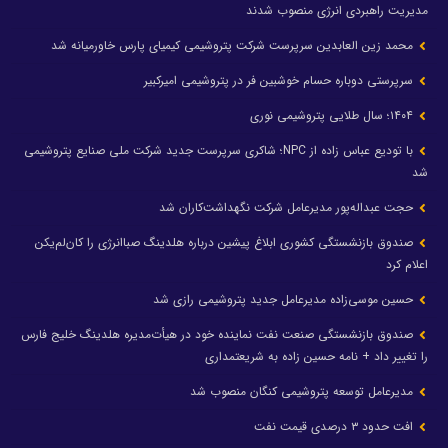
مدیریت راهبردی انرژی منصوب شدند
محمد زین العابدین سرپرست شرکت پتروشیمی کیمیای پارس خاورمیانه شد
سرپرستی دوباره حسام خوشبین فر در پتروشیمی امیرکبیر
۱۴۰۴؛ سال طلایی پتروشیمی نوری
با تودیع عباس زاده از NPC؛ شاکری سرپرست جدید شرکت ملی صنایع پتروشیمی
شد
حجت عبداله‌پور مدیرعامل شرکت نگهداشت‌کاران شد
صندوق بازنشستگی کشوری ابلاغ پیشین درباره هلدینگ صباانرژی را کان‌لم‌یکن
اعلام کرد
حسین موسی‌زاده مدیرعامل جدید پتروشیمی رازی شد
صندوق بازنشستگی صنعت نفت نماینده خود در هیأت‌مدیره هلدینگ خلیج فارس
را تغییر داد + نامه حسین زاده به شریعتمداری
مدیرعامل توسعه پتروشیمی کنگان منصوب شد
افت حدود ۳ درصدی قیمت نفت