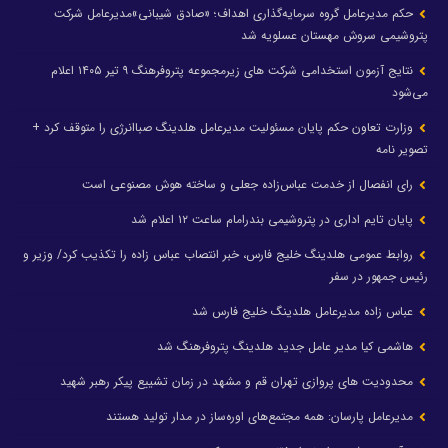
حکم مدیرعامل گروه سرمایه‌گذاری اهداف؛ «صادق شیبانی»مدیرعامل شرکت
پتروشیمی سروش مهستان عسلویه شد
نتایج آزمون استخدامی شرکت های زیرمجموعه پتروفرهنگ ۹ تیر ۱۴۰۵ اعلام
می‌شود
وزارت تعاون حکم پایان مسئولیت مدیرعامل هلدینگ صباانرژی را متوقف کرد +
تصویر نامه
رای انفصال از خدمت عباس‌زاده جعلی و ساخته هوش مصنوعی است
پایان تایم اداری در پتروشیمی بندرامام ساعت ۱۲ اعلام شد
روابط عمومی هلدینگ خلیج فارس، خبر انتصاب عباس زاده را تکذیب کرد/ وزیر و
رئیس جمهور در سفر
عباس زاده مدیرعامل هلدینگ خلیج فارس شد
هاشمی کیا مدیر عامل جدید هلدینگ پتروفرهنگ شد
محدودیت های پروازی تهران قم و مشهد در زمان تشییع پیکر رهبر شهید
مدیرعامل پارسان: همه مجتمع‌های اوره‌ساز در مدار تولید هستند