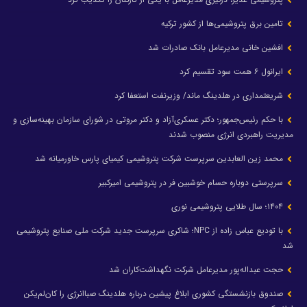
تامین برق پتروشیمی‌ها از کشور ترکیه
افشین خانی مدیرعامل بانک صادرات شد
ایرانول ۶ همت سود تقسیم کرد
شریعتمداری در هلدینگ ماند/ وزیرنفت استعفا کرد
با حکم رئیس‌جمهور؛ دکتر عسکری‌آزاد و دکتر مروتی در شورای سازمان بهینه‌سازی و
مدیریت راهبردی انرژی منصوب شدند
محمد زین العابدین سرپرست شرکت پتروشیمی کیمیای پارس خاورمیانه شد
سرپرستی دوباره حسام خوشبین فر در پتروشیمی امیرکبیر
۱۴۰۴؛ سال طلایی پتروشیمی نوری
با تودیع عباس زاده از NPC؛ شاکری سرپرست جدید شرکت ملی صنایع پتروشیمی
شد
حجت عبداله‌پور مدیرعامل شرکت نگهداشت‌کاران شد
صندوق بازنشستگی کشوری ابلاغ پیشین درباره هلدینگ صباانرژی را کان‌لم‌یکن