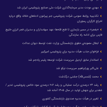
مهدی مودت مدیر سرمایه‌گذاری شرکت ملی صنایع پتروشیمی ایران شد
تکذیبیه روابط عمومی شرکت پتروشیمی جم پیرامون ادعاهای خلاف واقع درباره
اخراج کارگران رستوران
«بفجر» در مسیر بازسازی تا فتح قله‌ها؛ عهد سهامداران و مدیران فجر انرژی خلیج
فارس برای ادامه راه سازندگی
ابطال مصوبه‌ی حقوق بازنشستگی وزارت نفت توسط دیوان عدالت
فراخوان جذب هیأت مدیره برای پتروشیمی امیرکبیر
استاندار سابق اردبیل سرپرست شرکت توسعه پلیمر پادجم شد
علی‌اکبر پورابراهیم سرپرست نیکو شد
محمد (شمس‌الله) جشنی درگذشت
رشد ۲۴ درصدی درآمد عملیاتی و رشد ۲۰۶ درصدی سود خالص پتروشیمی غدیر /
شغدیر برای جهش تولید در سال ۱۴۰۵ آماده شد
تغییر در هیأت مدیره صندوق بازنشستگی کشوری
پتروشیمی غدیر، درگیری مدیرعامل با یکی از کارکنان را تکذیب کرد