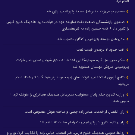
اعلام کرد
حسین موسی‌زاده مدیرعامل جدید پتروشیمی رازی شد
صندوق بازنشستگی صنعت نفت نماینده خود در هیأت‌مدیره هلدینگ خلیج فارس
را تغییر داد + نامه حسین زاده به شریعتمداری
مدیرعامل توسعه پتروشیمی کنگان منصوب شد
افت حدود ۳ درصدی قیمت نفت
حکم مدیرعامل گروه سرمایه‌گذاری اهداف؛ «صادق شیبانی»مدیرعامل شرکت
پتروشیمی سروش مهستان عسلویه شد
نتایج آزمون استخدامی شرکت های زیرمجموعه پتروفرهنگ ۹ تیر ۱۴۰۵ اعلام
می‌شود
وزارت تعاون حکم پایان مسئولیت مدیرعامل هلدینگ صباانرژی را متوقف کرد +
تصویر نامه
رای انفصال از خدمت عباس‌زاده جعلی و ساخته هوش مصنوعی است
پایان تایم اداری در پتروشیمی بندرامام ساعت ۱۲ اعلام شد
روابط عمومی هلدینگ خلیج فارس، خبر انتصاب عباس زاده را تکذیب کرد/ وزیر و