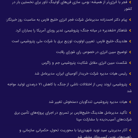
فجر با انرژی‌تر از همیشه؛ بومی سازی فن‌های کولینگ تاور برای نخستین بار در
کشور
پیام دکتر احمدزاده مدیرعامل شرکت فجر انرژی خلیج فارس به مناسبت روز خبرنگار:
شاهکار «شغدیر» در میانه جنگ؛ پتروشیمی غدیر رویای آمریکا را بمباران کرد.
هلدینگ خلیج فارس: تعیین اولویت توزیع برق با شرکت ملی پتروشیمی است
توضیح مبین انرژی در خصوص رای شورای رقابت
شکست مبین انرژی مقابل شکایت پتروشیمی جم و زاگرس
رئیس هیات مدیره شرکت خریدار آلومینای ایران، مدیرعامل شد
پتروشیمی اروند پس از اختلالات ناشی از جنگ، با کاهش ۷۱ درصدی تولید مواجه
شد
هیات مدیره پتروشیمی تندگویان دستخوش تغییر شد
تأکید مدیرعامل هلدینگ خلیج‌فارس بر تسریع در اجرای پروژه‌های تأمین برق
شرکت‌های آسیب‌دیده با مشارکت مپنا
آثار مدیریتی سید نوید شهیدی‌نیا با محوریت تحول، حکمرانی سازمانی و
راهبردهای نوین کسب‌وکار منتشر شد