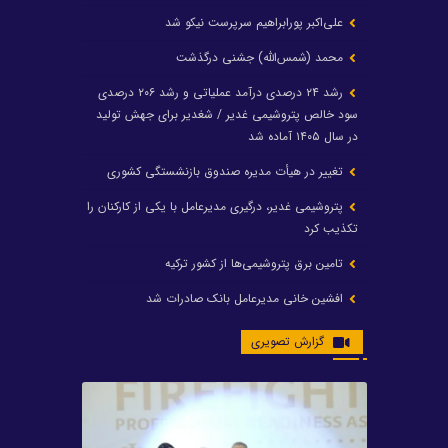
علی‌اکبر پورابراهیم سرپرست نیکو شد
محمد (شمس‌الله) جشنی درگذشت
رشد ۲۴ درصدی درآمد عملیاتی و رشد ۲۰۶ درصدی
سود خالص پتروشیمی غدیر / شغدیر برای جهش تولید
در سال ۱۴۰۵ آماده شد
تغییر در هیأت مدیره صندوق بازنشستگی کشوری
پتروشیمی غدیر، درگیری مدیرعامل با یکی از کارکنان را
تکذیب کرد
تامین برق پتروشیمی‌ها از کشور ترکیه
افشین خانی مدیرعامل بانک صادرات شد
ایرانول ۶ همت سود تقسیم کرد
گزارش تصویری
شریعتمداری در هلدینگ ماند/ وزیرنفت استعفا کرد
با حکم رئیس‌جمهور؛ دکتر عسکری‌آزاد و دکتر مروتی در
شورای سازمان بهینه‌سازی و مدیریت راهبردی انرژی
منصوب شدند