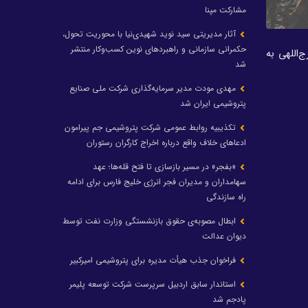
مشارکت مپنا
آثار مدیریتی سید نوید شهیدی‌نیا با محوریت تحول،
حکمرانی سازمانی و راهبردهای نوین کسب‌وکار منتشر
اللهی به
شد
مهدی مودت مدیر سرمایه‌گذاری شرکت ملی صنایع
پتروشیمی ایران شد
تکذیبیه روابط عمومی شرکت پتروشیمی جم پیرامون
ادعاهای خلاف واقع درباره اخراج کارگران رستوران
«بفجر» در مسیر بازسازی تا فتح قله‌ها؛ عهد
سهامداران و مدیران فجر انرژی خلیج فارس برای ادامه
راه سازندگی
ابطال مصوبه‌ی حقوق بازنشستگی وزارت نفت توسط
دیوان عدالت
فراخوان جذب هیأت مدیره برای پتروشیمی امیرکبیر
استاندار سابق اردبیل سرپرست شرکت توسعه پلیمر
پادجم شد