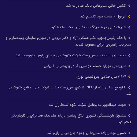
افشین خانی مدیرعامل بانک صادرات شد
ایرانول ۶ همت سود تقسیم کرد
شریعتمداری در هلدینگ ماند/ وزیرنفت استعفا کرد
با حکم رئیس‌جمهور؛ دکتر عسکری‌آزاد و دکتر مروتی در شورای سازمان بهینه‌سازی و
مدیریت راهبردی انرژی منصوب شدند
محمد زین العابدین سرپرست شرکت پتروشیمی کیمیای پارس خاورمیانه شد
سرپرستی دوباره حسام خوشبین فر در پتروشیمی امیرکبیر
۱۴۰۴؛ سال طلایی پتروشیمی نوری
با تودیع عباس زاده از NPC؛ شاکری سرپرست جدید شرکت ملی صنایع پتروشیمی
شد
حجت عبداله‌پور مدیرعامل شرکت نگهداشت‌کاران شد
صندوق بازنشستگی کشوری ابلاغ پیشین درباره هلدینگ صباانرژی را کان‌لم‌یکن
اعلام کرد
حسین موسی‌زاده مدیرعامل جدید پتروشیمی رازی شد