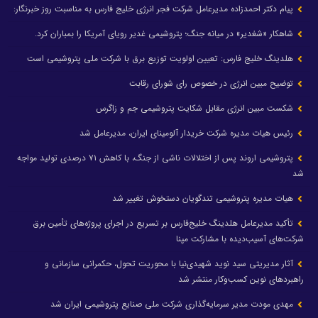
پیام دکتر احمدزاده مدیرعامل شرکت فجر انرژی خلیج فارس به مناسبت روز خبرنگار:
شاهکار «شغدیر» در میانه جنگ؛ پتروشیمی غدیر رویای آمریکا را بمباران کرد.
هلدینگ خلیج فارس: تعیین اولویت توزیع برق با شرکت ملی پتروشیمی است
توضیح مبین انرژی در خصوص رای شورای رقابت
شکست مبین انرژی مقابل شکایت پتروشیمی جم و زاگرس
رئیس هیات مدیره شرکت خریدار آلومینای ایران، مدیرعامل شد
پتروشیمی اروند پس از اختلالات ناشی از جنگ، با کاهش ۷۱ درصدی تولید مواجه
شد
هیات مدیره پتروشیمی تندگویان دستخوش تغییر شد
تأکید مدیرعامل هلدینگ خلیج‌فارس بر تسریع در اجرای پروژه‌های تأمین برق
شرکت‌های آسیب‌دیده با مشارکت مپنا
آثار مدیریتی سید نوید شهیدی‌نیا با محوریت تحول، حکمرانی سازمانی و
راهبردهای نوین کسب‌وکار منتشر شد
مهدی مودت مدیر سرمایه‌گذاری شرکت ملی صنایع پتروشیمی ایران شد