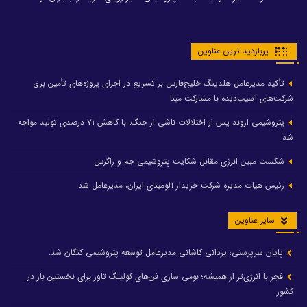
پربازدید ترین عناوین
تأکید مدیرعامل هلدینگ خلیج‌فارس بر تسریع در اجرای پروژه‌های تأمین برق
شرکت‌های آسیب‌دیده با مشارکت مپنا
پتروشیمی اروند پس از اختلالات ناشی از جنگ، با کاهش ۷۱ درصدی تولید مواجه
شد
شکست مبین انرژی مقابل شکایت پتروشیمی جم و زاگرس
رئیس هیات مدیره شرکت خریدار آلومینای ایران، مدیرعامل شد
سایر عناوین
پایان سرپرستی؛ یزدانی کاشانی مدیرعامل توسعه پتروشیمی کنگان شد.
فجر با انرژی‌تر از همیشه؛ بومی سازی فن‌های کولینگ تاور برای نخستین بار در
کشور