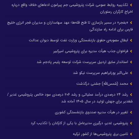
تکذیبیه روابط عمومی شرکت پتروشیمی جم پیرامون ادعاهای خلاف واقع درباره
اخراج کارگران رستوران
«بفجر» در مسیر بازسازی تا فتح قله‌ها؛ عهد سهامداران و مدیران فجر انرژی خلیج
فارس برای ادامه راه سازندگی
ابطال مصوبه‌ی حقوق بازنشستگی وزارت نفت توسط دیوان عدالت
فراخوان جذب هیأت مدیره برای پتروشیمی امیرکبیر
استاندار سابق اردبیل سرپرست شرکت توسعه پلیمر پادجم شد
علی‌اکبر پورابراهیم سرپرست نیکو شد
محمد (شمس‌الله) جشنی درگذشت
رشد ۲۴ درصدی درآمد عملیاتی و رشد ۲۰۶ درصدی سود خالص پتروشیمی غدیر /
شغدیر برای جهش تولید در سال ۱۴۰۵ آماده شد
تغییر در هیأت مدیره صندوق بازنشستگی کشوری
پتروشیمی غدیر، درگیری مدیرعامل با یکی از کارکنان را تکذیب کرد
تامین برق پتروشیمی‌ها از کشور ترکیه