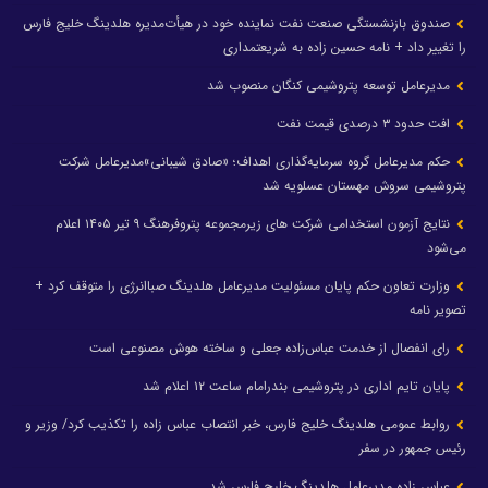
صندوق بازنشستگی صنعت نفت نماینده خود در هیأت‌مدیره هلدینگ خلیج فارس
را تغییر داد + نامه حسین زاده به شریعتمداری
مدیرعامل توسعه پتروشیمی کنگان منصوب شد
افت حدود ۳ درصدی قیمت نفت
حکم مدیرعامل گروه سرمایه‌گذاری اهداف؛ «صادق شیبانی»مدیرعامل شرکت
پتروشیمی سروش مهستان عسلویه شد
نتایج آزمون استخدامی شرکت های زیرمجموعه پتروفرهنگ ۹ تیر ۱۴۰۵ اعلام
می‌شود
وزارت تعاون حکم پایان مسئولیت مدیرعامل هلدینگ صباانرژی را متوقف کرد +
تصویر نامه
رای انفصال از خدمت عباس‌زاده جعلی و ساخته هوش مصنوعی است
پایان تایم اداری در پتروشیمی بندرامام ساعت ۱۲ اعلام شد
روابط عمومی هلدینگ خلیج فارس، خبر انتصاب عباس زاده را تکذیب کرد/ وزیر و
رئیس جمهور در سفر
عباس زاده مدیرعامل هلدینگ خلیج فارس شد