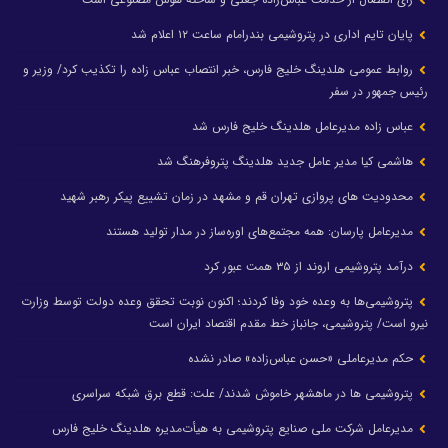
پایان تایم اداری در پتروشیمی بندرامام ساعت ۱۲ اعلام شد
روابط عمومی هلدینگ خلیج فارس، خبر انتصاب عباس زاده را تکذیب کرد/ وزیر و
رئیس جمهور در سفر
عباس زاده مدیرعامل هلدینگ خلیج فارس شد
هاشمی کیا مدیر عامل جدید هلدینگ پتروفرهنگ شد
محدودیت های پروازی تهران قم و مشهد در زمان تشییع پیکر رهبر شهید
مدیرعامل پارسان: همه مجتمع‌های اوره‌ساز در مدار تولید هستند
درآمد پتروشیمی اروند از ۳۵ همت عبور کرد
پتروشیمی‌ها به وعده خود وفا کردند؛ اکنون نوبت تحقق وعده دولت توسط وزارت
نیرو است/ پتروشیمی، جانباز خط مقدم اقتصاد ایران است
حکم مدیرعاملی «حسن عباس‌زاده» صادر نشده
پتروشیمی ها در ماهشهر خاموش شدند/ علت: قطع برق شبکه سراسری
مدیرعامل شرکت ملی صنایع پتروشیمی به هیأت‌مدیره هلدینگ خلیج فارس