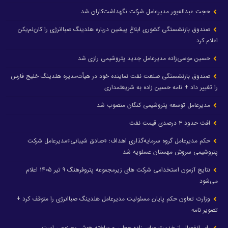
حجت عبداله‌پور مدیرعامل شرکت نگهداشت‌کاران شد
صندوق بازنشستگی کشوری ابلاغ پیشین درباره هلدینگ صباانرژی را کان‌لم‌یکن
اعلام کرد
حسین موسی‌زاده مدیرعامل جدید پتروشیمی رازی شد
صندوق بازنشستگی صنعت نفت نماینده خود در هیأت‌مدیره هلدینگ خلیج فارس
را تغییر داد + نامه حسین زاده به شریعتمداری
مدیرعامل توسعه پتروشیمی کنگان منصوب شد
افت حدود ۳ درصدی قیمت نفت
حکم مدیرعامل گروه سرمایه‌گذاری اهداف؛ «صادق شیبانی»مدیرعامل شرکت
پتروشیمی سروش مهستان عسلویه شد
نتایج آزمون استخدامی شرکت های زیرمجموعه پتروفرهنگ ۹ تیر ۱۴۰۵ اعلام
می‌شود
وزارت تعاون حکم پایان مسئولیت مدیرعامل هلدینگ صباانرژی را متوقف کرد +
تصویر نامه
رای انفصال از خدمت عباس‌زاده جعلی و ساخته هوش مصنوعی است