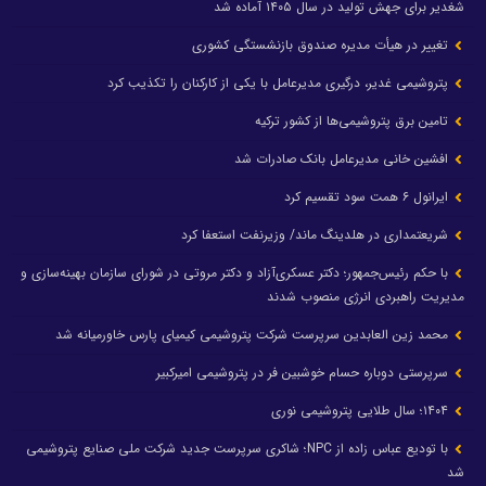
شغدیر برای جهش تولید در سال ۱۴۰۵ آماده شد
تغییر در هیأت مدیره صندوق بازنشستگی کشوری
پتروشیمی غدیر، درگیری مدیرعامل با یکی از کارکنان را تکذیب کرد
تامین برق پتروشیمی‌ها از کشور ترکیه
افشین خانی مدیرعامل بانک صادرات شد
ایرانول ۶ همت سود تقسیم کرد
شریعتمداری در هلدینگ ماند/ وزیرنفت استعفا کرد
با حکم رئیس‌جمهور؛ دکتر عسکری‌آزاد و دکتر مروتی در شورای سازمان بهینه‌سازی و
مدیریت راهبردی انرژی منصوب شدند
محمد زین العابدین سرپرست شرکت پتروشیمی کیمیای پارس خاورمیانه شد
سرپرستی دوباره حسام خوشبین فر در پتروشیمی امیرکبیر
۱۴۰۴؛ سال طلایی پتروشیمی نوری
با تودیع عباس زاده از NPC؛ شاکری سرپرست جدید شرکت ملی صنایع پتروشیمی
شد