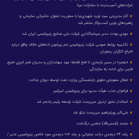
شرکت‌های آسیب‌دیده با مشارکت مپنا
آثار مدیریتی سید نوید شهیدی‌نیا با محوریت تحول، حکمرانی سازمانی و
راهبردهای نوین کسب‌وکار منتشر شد
مهدی مودت مدیر سرمایه‌گذاری شرکت ملی صنایع پتروشیمی ایران شد
تکذیبیه روابط عمومی شرکت پتروشیمی جم پیرامون ادعاهای خلاف واقع درباره
اخراج کارگران رستوران
«بفجر» در مسیر بازسازی تا فتح قله‌ها؛ عهد سهامداران و مدیران فجر انرژی خلیج
فارس برای ادامه راه سازندگی
ابطال مصوبه‌ی حقوق بازنشستگی وزارت نفت توسط دیوان عدالت
فراخوان جذب هیأت مدیره برای پتروشیمی امیرکبیر
استاندار سابق اردبیل سرپرست شرکت توسعه پلیمر پادجم شد
علی‌اکبر پورابراهیم سرپرست نیکو شد
محمد (شمس‌الله) جشنی درگذشت
رشد ۲۴ درصدی درآمد عملیاتی و رشد ۲۰۶ درصدی سود خالص پتروشیمی غدیر /