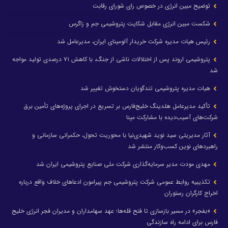
توضیح مبین انرژی در خصوص رای شورای رقابت
شکست مبین انرژی مقابل شکایت پتروشیمی جم و زاگرس
رئیس هیات مدیره شرکت خریدار آلومینای ایران، مدیرعامل شد
پتروشیمی اروند پس از اختلالات ناشی از جنگ، با کاهش ۷۱ درصدی تولید مواجه
شد
هیات مدیره پتروشیمی تندگویان دستخوش تغییر شد
تأکید مدیرعامل هلدینگ خلیج‌فارس بر تسریع در اجرای پروژه‌های تأمین برق
شرکت‌های آسیب‌دیده با مشارکت مپنا
آثار مدیریتی سید نوید شهیدی‌نیا با محوریت تحول، حکمرانی سازمانی و
راهبردهای نوین کسب‌وکار منتشر شد
مهدی مودت مدیر سرمایه‌گذاری شرکت ملی صنایع پتروشیمی ایران شد
تکذیبیه روابط عمومی شرکت پتروشیمی جم پیرامون ادعاهای خلاف واقع درباره
اخراج کارگران رستوران
«بفجر» در مسیر بازسازی تا فتح قله‌ها؛ عهد سهامداران و مدیران فجر انرژی خلیج
فارس برای ادامه راه سازندگی