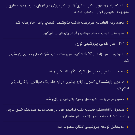
با حکم رئیس‌جمهور؛ دکتر عسکری‌آزاد و دکتر مروتی در شورای سازمان بهینه‌سازی و
مدیریت راهبردی انرژی منصوب شدند
محمد زین العابدین سرپرست شرکت پتروشیمی کیمیای پارس خاورمیانه شد
سرپرستی دوباره حسام خوشبین فر در پتروشیمی امیرکبیر
۱۴۰۴؛ سال طلایی پتروشیمی نوری
با تودیع عباس زاده از NPC؛ شاکری سرپرست جدید شرکت ملی صنایع پتروشیمی
شد
حجت عبداله‌پور مدیرعامل شرکت نگهداشت‌کاران شد
صندوق بازنشستگی کشوری ابلاغ پیشین درباره هلدینگ صباانرژی را کان‌لم‌یکن
اعلام کرد
حسین موسی‌زاده مدیرعامل جدید پتروشیمی رازی شد
صندوق بازنشستگی صنعت نفت نماینده خود در هیأت‌مدیره هلدینگ خلیج فارس
را تغییر داد + نامه حسین زاده به شریعتمداری
مدیرعامل توسعه پتروشیمی کنگان منصوب شد