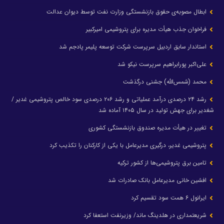
ابطال مصوبه‌ی حقوق بازنشستگی وزارت نفت توسط دیوان عدالت
فراخوان جذب هیأت مدیره برای پتروشیمی امیرکبیر
استاندار سابق اردبیل سرپرست شرکت توسعه پلیمر پادجم شد
علی‌اکبر پورابراهیم سرپرست نیکو شد
محمد (شمس‌الله) جشنی درگذشت
رشد ۲۴ درصدی درآمد عملیاتی و رشد ۲۰۶ درصدی سود خالص پتروشیمی غدیر /
شغدیر برای جهش تولید در سال ۱۴۰۵ آماده شد
تغییر در هیأت مدیره صندوق بازنشستگی کشوری
پتروشیمی غدیر، درگیری مدیرعامل با یکی از کارکنان را تکذیب کرد
تامین برق پتروشیمی‌ها از کشور ترکیه
افشین خانی مدیرعامل بانک صادرات شد
ایرانول ۶ همت سود تقسیم کرد
شریعتمداری در هلدینگ ماند/ وزیرنفت استعفا کرد