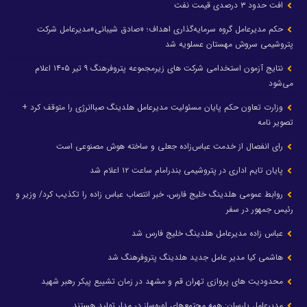
افت حدود ۳ درصدی قیمت نفت
حکم مدیرعامل گروه سرمایه‌گذاری اهداف؛ «صادق شیبانی»مدیرعامل شرکت
پتروشیمی سروش مهستان عسلویه شد
نتایج آزمون استخدامی شرکت های زیرمجموعه پتروفرهنگ ۹ تیر ۱۴۰۵ اعلام
می‌شود
وزارت تعاون حکم پایان مسئولیت مدیرعامل هلدینگ صباانرژی را متوقف کرد +
تصویر نامه
رای انفصال از خدمت عباس‌زاده جعلی و ساخته هوش مصنوعی است
پایان تایم اداری در پتروشیمی بندرامام ساعت ۱۲ اعلام شد
روابط عمومی هلدینگ خلیج فارس، خبر انتصاب عباس زاده را تکذیب کرد/ وزیر و
رئیس جمهور در سفر
عباس زاده مدیرعامل هلدینگ خلیج فارس شد
هاشمی کیا مدیر عامل جدید هلدینگ پتروفرهنگ شد
محدودیت های پروازی تهران قم و مشهد در زمان تشییع پیکر رهبر شهید
مدیرعامل پارسان: همه مجتمع‌های اوره‌ساز در مدار تولید هستند