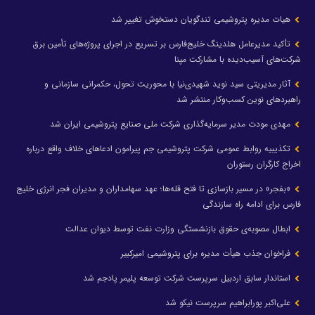
هیات مدیره پتروشیمی تندگویان دستخوش تغییر شد
تأکید مدیرعامل هلدینگ خلیج‌فارس بر تسریع در اجرای پروژه‌های تأمین برق
شرکت‌های آسیب‌دیده با مشارکت مپنا
آثار مدیریتی سید نوید شهیدی‌نیا با محوریت تحول، حکمرانی سازمانی و
راهبردهای نوین کسب‌وکار منتشر شد
مهدی مودت مدیر سرمایه‌گذاری شرکت ملی صنایع پتروشیمی ایران شد
تکذیبیه روابط عمومی شرکت پتروشیمی جم پیرامون ادعاهای خلاف واقع درباره
اخراج کارگران رستوران
«بفجر» در مسیر بازسازی تا فتح قله‌ها؛ عهد سهامداران و مدیران فجر انرژی خلیج
فارس برای ادامه راه سازندگی
ابطال مصوبه‌ی حقوق بازنشستگی وزارت نفت توسط دیوان عدالت
فراخوان جذب هیأت مدیره برای پتروشیمی امیرکبیر
استاندار سابق اردبیل سرپرست شرکت توسعه پلیمر پادجم شد
علی‌اکبر پورابراهیم سرپرست نیکو شد