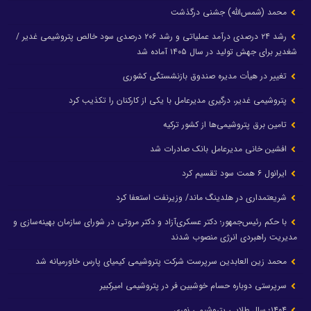
محمد (شمس‌الله) جشنی درگذشت
رشد ۲۴ درصدی درآمد عملیاتی و رشد ۲۰۶ درصدی سود خالص پتروشیمی غدیر /
شغدیر برای جهش تولید در سال ۱۴۰۵ آماده شد
تغییر در هیأت مدیره صندوق بازنشستگی کشوری
پتروشیمی غدیر، درگیری مدیرعامل با یکی از کارکنان را تکذیب کرد
تامین برق پتروشیمی‌ها از کشور ترکیه
افشین خانی مدیرعامل بانک صادرات شد
ایرانول ۶ همت سود تقسیم کرد
شریعتمداری در هلدینگ ماند/ وزیرنفت استعفا کرد
با حکم رئیس‌جمهور؛ دکتر عسکری‌آزاد و دکتر مروتی در شورای سازمان بهینه‌سازی و
مدیریت راهبردی انرژی منصوب شدند
محمد زین العابدین سرپرست شرکت پتروشیمی کیمیای پارس خاورمیانه شد
سرپرستی دوباره حسام خوشبین فر در پتروشیمی امیرکبیر
۱۴۰۴؛ سال طلایی پتروشیمی نوری