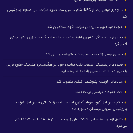
با تودیع عباس زاده از NPC؛ شاکری سرپرست جدید شرکت ملی صنایع پتروشیمی
شد
حجت عبداله‌پور مدیرعامل شرکت نگهداشت‌کاران شد
صندوق بازنشستگی کشوری ابلاغ پیشین درباره هلدینگ صباانرژی را کان‌لم‌یکن
اعلام کرد
حسین موسی‌زاده مدیرعامل جدید پتروشیمی رازی شد
صندوق بازنشستگی صنعت نفت نماینده خود در هیأت‌مدیره هلدینگ خلیج فارس
را تغییر داد + نامه حسین زاده به شریعتمداری
مدیرعامل توسعه پتروشیمی کنگان منصوب شد
افت حدود ۳ درصدی قیمت نفت
حکم مدیرعامل گروه سرمایه‌گذاری اهداف؛ «صادق شیبانی»مدیرعامل شرکت
پتروشیمی سروش مهستان عسلویه شد
نتایج آزمون استخدامی شرکت های زیرمجموعه پتروفرهنگ ۹ تیر ۱۴۰۵ اعلام
می‌شود