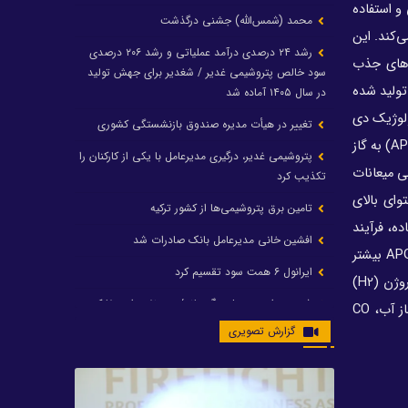
 و استفاده
محمد (شمس‌الله) جشنی درگذشت
‌کند. این
رشد ۲۴ درصدی درآمد عملیاتی و رشد ۲۰۶ درصدی
‌‌های جذب
سود خالص پتروشیمی غدیر / شغدیر برای جهش تولید
تولید شده
در سال ۱۴۰۵ آماده شد
ولوژیک دی
تغییر در هیأت مدیره صندوق بازنشستگی کشوری
اکسید کربن در مزارع گلخانه‌ای استفاده کرد. محققان معتقدند فرآیند تبدیل بخار دمای پایین گازهای همراه APG) Associated petroleum gas) به گاز
پتروشیمی غدیر، درگیری مدیرعامل با یکی از کارکنان را
ی و هوازدگی میعانات
تکذیب کرد
وای بالای
تامین برق پتروشیمی‌ها از کشور ترکیه
اده، فرآیند
افشین خانی مدیرعامل بانک صادرات شد
اصلاح هیدروکربن‌ها با بخار دمای پایین برای تولید مخلوط‌های غنی از متان پیشنهاد شده است. هر چه مقدار هیدروکربن‌های C2 پلاس، در APG بیشتر
ایرانول ۶ همت سود تقسیم کرد
باشد، استفاده از آن به عنوان سوخت نیروگاه‌ها مشکل‌سازتر است و دقیقا این گاز معمولا به سمت شعله‌ور شدن فرستاده می‌شود.CO و هیدروژن (H2)
شریعتمداری در هلدینگ ماند/ وزیرنفت استعفا کرد
که معمولا در مقادیر کم در محصولات ارائه می‌شوند، می‌توانند توسط متاناسیون برگشت‌پذیر منواکسید کربن (CO) و واکنش‌های تغییر گاز آب، CO
گزارش تصویری
با حکم رئیس‌جمهور؛ دکتر عسکری‌آزاد و دکتر مروتی در
شورای سازمان بهینه‌سازی و مدیریت راهبردی انرژی
منصوب شدند
محمد زین العابدین سرپرست شرکت پتروشیمی