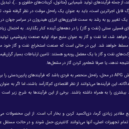
 از CO₂ در دست توسعه هستند، از جمله فرآیندهای تولید شیمیایی (متانول، کربنات‌‌های حلقوی و …)، تب
رگ قابل اجراترین است، باید به عنوان یک راه‌حل موقت در نظر گرفته شود، تا
، یک تغییر رو به رشد به سمت فناوری‌های انرژی هیدروژن در سراسر جهان در
 فسیلی سنتی (نفت و گاز) را در دهه‌های آینده کنار بگذارند. به احتمال زیاد،
خواهد شد، اما نفت و گاز به عنوان منبع مواد اولیه صنعت پتروشیمی تولید
 افراد مسلط خواهد شد. این در حالی است که صنعت استخراج نفت و گاز خود مق
کت‌‌های نفت و گاز با یک معضل روبه‌رو هستند: تامین ارتباطات بسیار گران‌قیم
جه ندهد، یا صرفا شعله‌‌ور کردن گاز در مشعل‌‌ها.
به نظر می‌رسد رویکرد جامع، برای کسب درآمد مستقیم از پردازش APG در محل، راه‌حل منحصر به فردی باشد که فرآیندهای پایین‌دس
به‌طور جداگانه، این فرآیندها می‌توانند از نظر اقتصادی کم‌کارآمد باشند، اما اگر به عنو
سود بیشتری را به همراه داشته باشند. برخی از این فرآیندها به شرح زیر است
بع مقادیر زیادی گرما، دی‌اکسید کربن و بخار آب است. از این محصولات می‌
 تمام تجهیزات اصلی، آنها می‌توانند کانتینری حمل شوند و در حالت مستقل ع