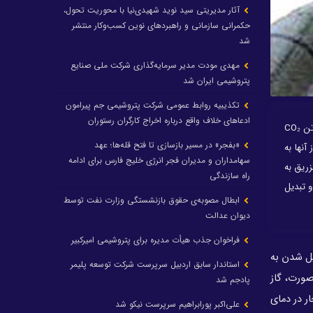
آثار مدیریتی سید نوید شهیدی‌نیا با محوریت تحول،
حکمرانی سازمانی و راهبردهای نوین کسب‌وکار منتشر
شد
مهدی مودت مدیر سرمایه‌گذاری شرکت ملی صنایع
پتروشیمی ایران شد
تکذیبیه روابط عمومی شرکت پتروشیمی جم پیرامون
ادعاهای خلاف واقع درباره اخراج کارگران رستوران
️اسدالله غلامپور/ مدیرعامل پتروشیمی کیان؛ ب️ر اساس داده‌های سال ۲۰۲۱ درباره حجم گازهای شعله‌‌ور، مشعل‌‌های گاز ایران سالانه تقریبا ۵۰ میلیون تن CO₂
«بفجر» در مسیر بازسازی تا فتح قله‌ها؛ عهد
آنها به
سهامداران و مدیران فجر انرژی خلیج فارس برای ادامه
زریق به
راه سازندگی
 تبدیل
ابطال مصوبه‌ی حقوق بازنشستگی وزارت نفت توسط
دیوان عدالت
فراخوان جذب هیأت مدیره برای پتروشیمی امیرکبیر
یل شدن به
استاندار سابق اردبیل سرپرست شرکت توسعه پلیمر
صورت، گاز
پادجم شد
ار در دمای
علی‌اکبر پورابراهیم سرپرست نیکو شد