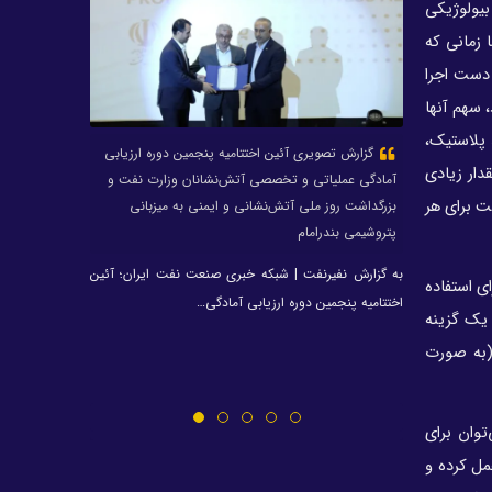
دیل بیولوژیکی
کیمیای پارس خاورمیانه شد
 زمانی که
سرپرستی دوباره حسام خوشبین فر در پتروشیمی
 دست اجرا
امیرکبیر
 سهم آنها
۱۴۰۴؛ سال طلایی پتروشیمی نوری
 پلاستیک،
گزارش تصویری آئین اختتامیه پنجمین دوره ارزیابی
با تودیع عباس زاده از NPC؛ شاکری سرپرست جدید
دار زیادی
آمادگی عملیاتی و تخصصی آتش‌نشانان وزارت نفت و
شرکت ملی صنایع پتروشیمی شد
ت برای هر
بزرگداشت روز ملی آتش‌نشانی و ایمنی به میزبانی
حجت عبداله‌پور مدیرعامل شرکت نگهداشت‌کاران شد
پتروشیمی بندرامام
صندوق بازنشستگی کشوری ابلاغ پیشین درباره
به گزارش نفیرنفت | شبکه خبری صنعت نفت ایران؛ آئین
تی را برای استفاده
هلدینگ صباانرژی را کان‌لم‌یکن اعلام کرد
اختتامیه پنجمین دوره ارزیابی آمادگی…
ان یک گزینه
حسین موسی‌زاده مدیرعامل جدید پتروشیمی رازی
 (به صورت
شد
صندوق بازنشستگی صنعت نفت نماینده خود در
هیأت‌مدیره هلدینگ خلیج فارس را تغییر داد + نامه
توان برای
حسین زاده به شریعتمداری
مل کرده و
مدیرعامل توسعه پتروشیمی کنگان منصوب شد