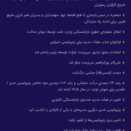
اخراج کارگران رستوران
«بفجر» در مسیر بازسازی تا فتح قله‌ها؛ عهد سهامداران و مدیران فجر انرژی خلیج
فارس برای ادامه راه سازندگی
ابطال مصوبه‌ی حقوق بازنشستگی وزارت نفت توسط دیوان عدالت
فراخوان جذب هیأت مدیره برای پتروشیمی امیرکبیر
استاندار سابق اردبیل سرپرست شرکت توسعه پلیمر پادجم شد
علی‌اکبر پورابراهیم سرپرست نیکو شد
محمد (شمس‌الله) جشنی درگذشت
رشد ۲۴ درصدی درآمد عملیاتی و رشد ۲۰۶ درصدی سود خالص پتروشیمی غدیر /
شغدیر برای جهش تولید در سال ۱۴۰۵ آماده شد
تغییر در هیأت مدیره صندوق بازنشستگی کشوری
پتروشیمی غدیر، درگیری مدیرعامل با یکی از کارکنان را تکذیب کرد
تامین برق پتروشیمی‌ها از کشور ترکیه
افشین خانی مدیرعامل بانک صادرات شد