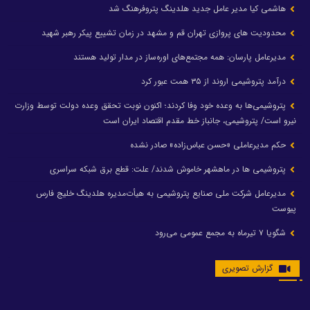
هاشمی کیا مدیر عامل جدید هلدینگ پتروفرهنگ شد
محدودیت های پروازی تهران قم و مشهد در زمان تشییع پیکر رهبر شهید
مدیرعامل پارسان: همه مجتمع‌های اوره‌ساز در مدار تولید هستند
درآمد پتروشیمی اروند از ۳۵ همت عبور کرد
پتروشیمی‌ها به وعده خود وفا کردند؛ اکنون نوبت تحقق وعده دولت توسط وزارت
نیرو است/ پتروشیمی، جانباز خط مقدم اقتصاد ایران است
حکم مدیرعاملی «حسن عباس‌زاده» صادر نشده
پتروشیمی ها در ماهشهر خاموش شدند/ علت: قطع برق شبکه سراسری
مدیرعامل شرکت ملی صنایع پتروشیمی به هیأت‌مدیره هلدینگ خلیج فارس
پیوست
شگویا ۷ تیرماه به مجمع عمومی می‌رود
گزارش تصویری