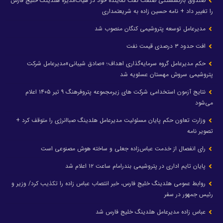
صندوق بازنشستگی صنعت نفت نماینده خود در هیأت‌مدیره هلدینگ خلیج فارس
را تغییر داد + نامه حسین زاده به شریعتمداری
مدیرعامل توسعه پتروشیمی کنگان منصوب شد
افت حدود ۳ درصدی قیمت نفت
حکم مدیرعامل گروه سرمایه‌گذاری اهداف؛ «صادق شیبانی»مدیرعامل شرکت
پتروشیمی سروش مهستان عسلویه شد
نتایج آزمون استخدامی شرکت های زیرمجموعه پتروفرهنگ ۹ تیر ۱۴۰۵ اعلام
می‌شود
وزارت تعاون حکم پایان مسئولیت مدیرعامل هلدینگ صباانرژی را متوقف کرد +
تصویر نامه
رای انفصال از خدمت عباس‌زاده جعلی و ساخته هوش مصنوعی است
پایان تایم اداری در پتروشیمی بندرامام ساعت ۱۲ اعلام شد
روابط عمومی هلدینگ خلیج فارس، خبر انتصاب عباس زاده را تکذیب کرد/ وزیر و
رئیس جمهور در سفر
عباس زاده مدیرعامل هلدینگ خلیج فارس شد