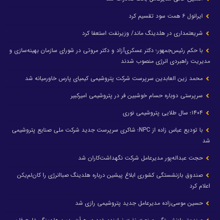
ایرانول ۶ همت سود تقسیم کرد
شریعتمداری در هلدینگ ماند/ وزیرنفت استعفا کرد
با حکم رئیس‌جمهور؛ دکتر عسکری‌آزاد و دکتر مروتی در شورای سازمان بهینه‌سازی و
مدیریت راهبردی انرژی منصوب شدند
محمد زین العابدین سرپرست شرکت پتروشیمی کیمیای پارس خاورمیانه شد
سرپرستی دوباره حسام خوشبین فر در پتروشیمی امیرکبیر
۱۴۰۴؛ سال طلایی پتروشیمی نوری
با تودیع عباس زاده از NPC؛ شاکری سرپرست جدید شرکت ملی صنایع پتروشیمی
شد
حجت عبداله‌پور مدیرعامل شرکت نگهداشت‌کاران شد
صندوق بازنشستگی کشوری ابلاغ پیشین درباره هلدینگ صباانرژی را کان‌لم‌یکن
اعلام کرد
حسین موسی‌زاده مدیرعامل جدید پتروشیمی رازی شد