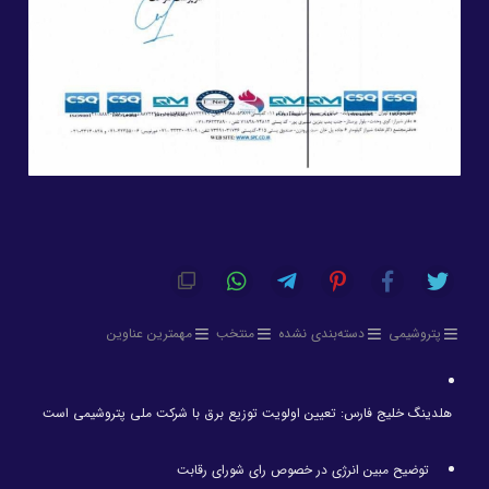
پتروشیمی
دسته‌بندی نشده
منتخب
مهمترین عناوین
هلدینگ خلیج فارس: تعیین اولویت توزیع برق با شرکت ملی پتروشیمی است
توضیح مبین انرژی در خصوص رای شورای رقابت