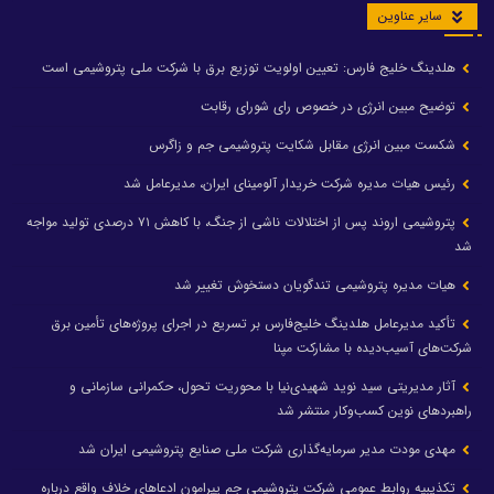
سایر عناوین
هلدینگ خلیج فارس: تعیین اولویت توزیع برق با شرکت ملی پتروشیمی است
توضیح مبین انرژی در خصوص رای شورای رقابت
شکست مبین انرژی مقابل شکایت پتروشیمی جم و زاگرس
رئیس هیات مدیره شرکت خریدار آلومینای ایران، مدیرعامل شد
پتروشیمی اروند پس از اختلالات ناشی از جنگ، با کاهش ۷۱ درصدی تولید مواجه
شد
هیات مدیره پتروشیمی تندگویان دستخوش تغییر شد
تأکید مدیرعامل هلدینگ خلیج‌فارس بر تسریع در اجرای پروژه‌های تأمین برق
شرکت‌های آسیب‌دیده با مشارکت مپنا
آثار مدیریتی سید نوید شهیدی‌نیا با محوریت تحول، حکمرانی سازمانی و
راهبردهای نوین کسب‌وکار منتشر شد
مهدی مودت مدیر سرمایه‌گذاری شرکت ملی صنایع پتروشیمی ایران شد
تکذیبیه روابط عمومی شرکت پتروشیمی جم پیرامون ادعاهای خلاف واقع درباره