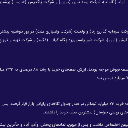
الوند (ثالوند)، شرکت‌ بیمه نوین (نوین) و شرکت پاکدیس (غدیس) بیشتری
رکت سرمایه گذاری رنا) و ولملت (شرکت واسپاری ملت) در روز دوشنبه بیش
کیش (اوان)، شرکت شیر پاستوریزه پگاه گیلان (غگیلا) و شرکت تهیه و توزیع
در معاملات دوشنبه، 64 نماد صف خر
در پایان معاملات نماد اردستان (شرکت سیمان اردستان) با صف خرید 73 میلیارد تومانی در صدر جدول تقاضای پایانی بازار قرار گر
های روغنی خراسان) بیشترین صف خرید را داشتند.
میهن اختصاص داشت و پس از میهن، نمادهای پخش، وآذر، آباد و حآفرین بی