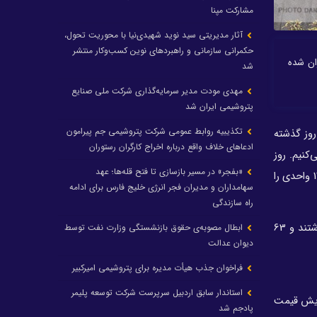
مشارکت مپنا
آثار مدیریتی سید نوید شهیدی‌نیا با محوریت تحول،
حکمرانی سازمانی و راهبردهای نوین کسب‌وکار منتشر
ان شده
شد
مهدی مودت مدیر سرمایه‌گذاری شرکت ملی صنایع
پتروشیمی ایران شد
تکذیبیه روابط عمومی شرکت پتروشیمی جم پیرامون
روز گذشته
ادعاهای خلاف واقع درباره اخراج کارگران رستوران
گذشته نگاه می‌کنیم. روز
«بفجر» در مسیر بازسازی تا فتح قله‌ها؛ عهد
دوشنبه شاخص کل بورس 2 هزار و 319 واحد ریزش کرد. شاخص هم وزن نیز 3 هزار و 916 واحد پائین آمد و شاخص کل فرابورس افت 117 واحدی را
سهامداران و مدیران فجر انرژی خلیج فارس برای ادامه
راه سازندگی
در پایان معاملات ‌دیروز، 243 نماد رشد قیمت داشتند و قیمت سهام 408 نماد کاهش یافت، به عبارت دیگر، 37 درصد بازار رشد قیمت داشتند و 63
ابطال مصوبه‌ی حقوق بازنشستگی وزارت نفت توسط
دیوان عدالت
فراخوان جذب هیأت مدیره برای پتروشیمی امیرکبیر
استاندار سابق اردبیل سرپرست شرکت توسعه پلیمر
ایش قیمت
پادجم شد