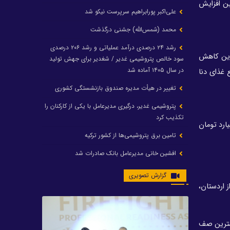
ن افزایش
علی‌اکبر پورابراهیم سرپرست نیکو شد
محمد (شمس‌الله) جشنی درگذشت
رشد ۲۴ درصدی درآمد عملیاتی و رشد ۲۰۶ درصدی
ترین کاهش
سود خالص پتروشیمی غدیر / شغدیر برای جهش تولید
در سال ۱۴۰۵ آماده شد
 غذای دنا
تغییر در هیأت مدیره صندوق بازنشستگی کشوری
پتروشیمی غدیر، درگیری مدیرعامل با یکی از کارکنان را
تکذیب کرد
ید داشتند و 105 نماد با صف فروش مواجه بودند. ارزش صف‌های خرید با رشد 88 درصدی به 333 میلیارد تومان
تامین برق پتروشیمی‌ها از کشور ترکیه
افشین خانی مدیرعامل بانک صادرات شد
ایرانول ۶ همت سود تقسیم کرد
گزارش تصویری
فت. پس از اردستان،
شریعتمداری در هلدینگ ماند/ وزیرنفت استعفا کرد
با حکم رئیس‌جمهور؛ دکتر عسکری‌آزاد و دکتر مروتی در
شورای سازمان بهینه‌سازی و مدیریت راهبردی انرژی
شترین صف
منصوب شدند