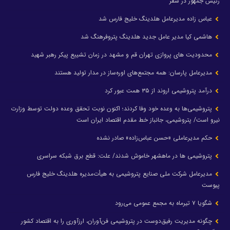
رئیس جمهور در سفر
عباس زاده مدیرعامل هلدینگ خلیج فارس شد
هاشمی کیا مدیر عامل جدید هلدینگ پتروفرهنگ شد
محدودیت های پروازی تهران قم و مشهد در زمان تشییع پیکر رهبر شهید
مدیرعامل پارسان: همه مجتمع‌های اوره‌ساز در مدار تولید هستند
درآمد پتروشیمی اروند از ۳۵ همت عبور کرد
پتروشیمی‌ها به وعده خود وفا کردند؛ اکنون نوبت تحقق وعده دولت توسط وزارت
نیرو است/ پتروشیمی، جانباز خط مقدم اقتصاد ایران است
حکم مدیرعاملی «حسن عباس‌زاده» صادر نشده
پتروشیمی ها در ماهشهر خاموش شدند/ علت: قطع برق شبکه سراسری
مدیرعامل شرکت ملی صنایع پتروشیمی به هیأت‌مدیره هلدینگ خلیج فارس
پیوست
شگویا ۷ تیرماه به مجمع عمومی می‌رود
چگونه مدیریت رفیق‌دوست در پتروشیمی فن‌آوران، ارزآوری را به اقتصاد کشور