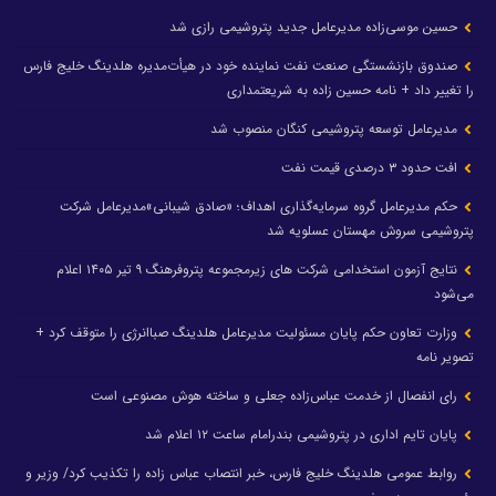
حسین موسی‌زاده مدیرعامل جدید پتروشیمی رازی شد
صندوق بازنشستگی صنعت نفت نماینده خود در هیأت‌مدیره هلدینگ خلیج فارس
را تغییر داد + نامه حسین زاده به شریعتمداری
مدیرعامل توسعه پتروشیمی کنگان منصوب شد
افت حدود ۳ درصدی قیمت نفت
حکم مدیرعامل گروه سرمایه‌گذاری اهداف؛ «صادق شیبانی»مدیرعامل شرکت
پتروشیمی سروش مهستان عسلویه شد
نتایج آزمون استخدامی شرکت های زیرمجموعه پتروفرهنگ ۹ تیر ۱۴۰۵ اعلام
می‌شود
وزارت تعاون حکم پایان مسئولیت مدیرعامل هلدینگ صباانرژی را متوقف کرد +
تصویر نامه
رای انفصال از خدمت عباس‌زاده جعلی و ساخته هوش مصنوعی است
پایان تایم اداری در پتروشیمی بندرامام ساعت ۱۲ اعلام شد
روابط عمومی هلدینگ خلیج فارس، خبر انتصاب عباس زاده را تکذیب کرد/ وزیر و