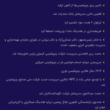
تامین برق پتروشیمی‌ها از کشور ترکیه
افشین خانی مدیرعامل بانک صادرات شد
ایرانول ۶ همت سود تقسیم کرد
شریعتمداری در هلدینگ ماند/ وزیرنفت استعفا کرد
با حکم رئیس‌جمهور؛ دکتر عسکری‌آزاد و دکتر مروتی در شورای سازمان بهینه‌سازی و
مدیریت راهبردی انرژی منصوب شدند
محمد زین العابدین سرپرست شرکت پتروشیمی کیمیای پارس خاورمیانه شد
سرپرستی دوباره حسام خوشبین فر در پتروشیمی امیرکبیر
۱۴۰۴؛ سال طلایی پتروشیمی نوری
با تودیع عباس زاده از NPC؛ شاکری سرپرست جدید شرکت ملی صنایع پتروشیمی
شد
حجت عبداله‌پور مدیرعامل شرکت نگهداشت‌کاران شد
صندوق بازنشستگی کشوری ابلاغ پیشین درباره هلدینگ صباانرژی را کان‌لم‌یکن
اعلام کرد