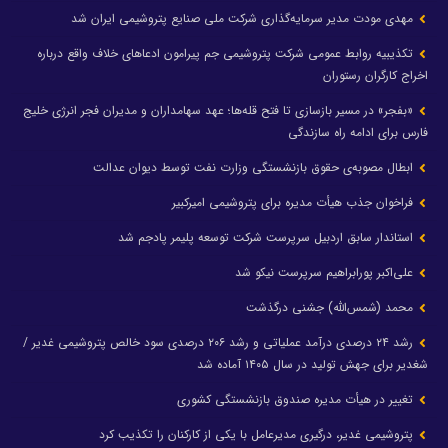
مهدی مودت مدیر سرمایه‌گذاری شرکت ملی صنایع پتروشیمی ایران شد
تکذیبیه روابط عمومی شرکت پتروشیمی جم پیرامون ادعاهای خلاف واقع درباره
اخراج کارگران رستوران
«بفجر» در مسیر بازسازی تا فتح قله‌ها؛ عهد سهامداران و مدیران فجر انرژی خلیج
فارس برای ادامه راه سازندگی
ابطال مصوبه‌ی حقوق بازنشستگی وزارت نفت توسط دیوان عدالت
فراخوان جذب هیأت مدیره برای پتروشیمی امیرکبیر
استاندار سابق اردبیل سرپرست شرکت توسعه پلیمر پادجم شد
علی‌اکبر پورابراهیم سرپرست نیکو شد
محمد (شمس‌الله) جشنی درگذشت
رشد ۲۴ درصدی درآمد عملیاتی و رشد ۲۰۶ درصدی سود خالص پتروشیمی غدیر /
شغدیر برای جهش تولید در سال ۱۴۰۵ آماده شد
تغییر در هیأت مدیره صندوق بازنشستگی کشوری
پتروشیمی غدیر، درگیری مدیرعامل با یکی از کارکنان را تکذیب کرد