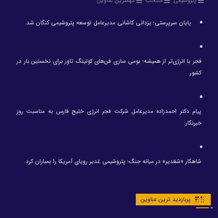
پتروشیمی
منتخب
مهمترین عناوین
پایان سرپرستی؛ یزدانی کاشانی مدیرعامل توسعه پتروشیمی کنگان شد.
فجر با انرژی‌تر از همیشه؛ بومی سازی فن‌های کولینگ تاور برای نخستین بار در
کشور
پیام دکتر احمدزاده مدیرعامل شرکت فجر انرژی خلیج فارس به مناسبت روز
خبرنگار:
شاهکار «شغدیر» در میانه جنگ؛ پتروشیمی غدیر رویای آمریکا را بمباران کرد.
پربازدید ترین عناوین