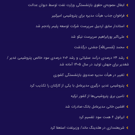
ابطال مصوبه‌ی حقوق بازنشستگی وزارت نفت توسط دیوان عدالت
فراخوان جذب هیأت مدیره برای پتروشیمی امیرکبیر
استاندار سابق اردبیل سرپرست شرکت توسعه پلیمر پادجم شد
علی‌اکبر پورابراهیم سرپرست نیکو شد
محمد (شمس‌الله) جشنی درگذشت
رشد ۲۴ درصدی درآمد عملیاتی و رشد ۲۰۶ درصدی سود خالص پتروشیمی غدیر /
شغدیر برای جهش تولید در سال ۱۴۰۵ آماده شد
تغییر در هیأت مدیره صندوق بازنشستگی کشوری
پتروشیمی غدیر، درگیری مدیرعامل با یکی از کارکنان را تکذیب کرد
تامین برق پتروشیمی‌ها از کشور ترکیه
افشین خانی مدیرعامل بانک صادرات شد
ایرانول ۶ همت سود تقسیم کرد
شریعتمداری در هلدینگ ماند/ وزیرنفت استعفا کرد