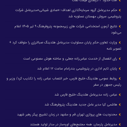
افت حدود ۳ درصدی قیمت نفت
حکم مدیرعامل گروه سرمایه‌گذاری اهداف؛ «صادق شیبانی»مدیرعامل شرکت
پتروشیمی سروش مهستان عسلویه شد
نتایج آزمون استخدامی شرکت های زیرمجموعه پتروفرهنگ ۹ تیر ۱۴۰۵ اعلام
می‌شود
وزارت تعاون حکم پایان مسئولیت مدیرعامل هلدینگ صباانرژی را متوقف کرد +
تصویر نامه
رای انفصال از خدمت عباس‌زاده جعلی و ساخته هوش مصنوعی است
پایان تایم اداری در پتروشیمی بندرامام ساعت ۱۲ اعلام شد
روابط عمومی هلدینگ خلیج فارس، خبر انتصاب عباس زاده را تکذیب کرد/ وزیر و
رئیس جمهور در سفر
عباس زاده مدیرعامل هلدینگ خلیج فارس شد
هاشمی کیا مدیر عامل جدید هلدینگ پتروفرهنگ شد
محدودیت های پروازی تهران قم و مشهد در زمان تشییع پیکر رهبر شهید
مدیرعامل پارسان: همه مجتمع‌های اوره‌ساز در مدار تولید هستند