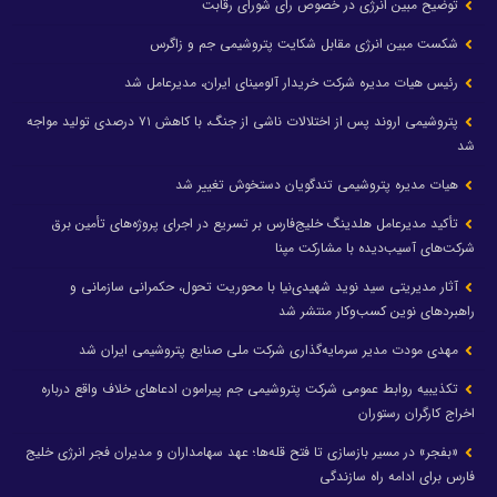
توضیح مبین انرژی در خصوص رای شورای رقابت
شکست مبین انرژی مقابل شکایت پتروشیمی جم و زاگرس
رئیس هیات مدیره شرکت خریدار آلومینای ایران، مدیرعامل شد
پتروشیمی اروند پس از اختلالات ناشی از جنگ، با کاهش ۷۱ درصدی تولید مواجه
شد
هیات مدیره پتروشیمی تندگویان دستخوش تغییر شد
تأکید مدیرعامل هلدینگ خلیج‌فارس بر تسریع در اجرای پروژه‌های تأمین برق
شرکت‌های آسیب‌دیده با مشارکت مپنا
آثار مدیریتی سید نوید شهیدی‌نیا با محوریت تحول، حکمرانی سازمانی و
راهبردهای نوین کسب‌وکار منتشر شد
مهدی مودت مدیر سرمایه‌گذاری شرکت ملی صنایع پتروشیمی ایران شد
تکذیبیه روابط عمومی شرکت پتروشیمی جم پیرامون ادعاهای خلاف واقع درباره
اخراج کارگران رستوران
«بفجر» در مسیر بازسازی تا فتح قله‌ها؛ عهد سهامداران و مدیران فجر انرژی خلیج
فارس برای ادامه راه سازندگی