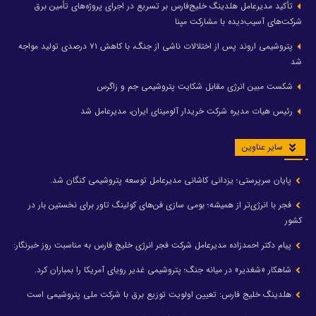
تأکید مدیرعامل هلدینگ خلیج‌فارس بر تسریع در اجرای پروژه‌های تأمین برق
شرکت‌های آسیب‌دیده با مشارکت مپنا
پتروشیمی اروند پس از اختلالات ناشی از جنگ، با کاهش ۷۱ درصدی تولید مواجه
شد
شکست مبین انرژی مقابل شکایت پتروشیمی جم و زاگرس
رئیس هیات مدیره شرکت خریدار آلومینای ایران، مدیرعامل شد
سایر عناوین
پایان سرپرستی؛ یزدانی کاشانی مدیرعامل توسعه پتروشیمی کنگان شد.
فجر با انرژی‌تر از همیشه؛ بومی سازی فن‌های کولینگ تاور برای نخستین بار در
کشور
پیام دکتر احمدزاده مدیرعامل شرکت فجر انرژی خلیج فارس به مناسبت روز خبرنگار:
شاهکار «شغدیر» در میانه جنگ؛ پتروشیمی غدیر رویای آمریکا را بمباران کرد.
هلدینگ خلیج فارس: تعیین اولویت توزیع برق با شرکت ملی پتروشیمی است