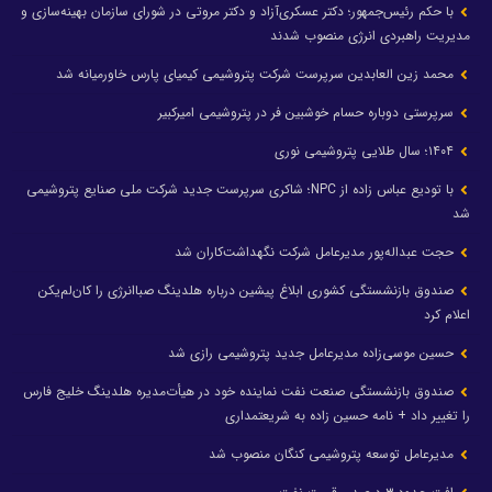
با حکم رئیس‌جمهور؛ دکتر عسکری‌آزاد و دکتر مروتی در شورای سازمان بهینه‌سازی و
مدیریت راهبردی انرژی منصوب شدند
محمد زین العابدین سرپرست شرکت پتروشیمی کیمیای پارس خاورمیانه شد
سرپرستی دوباره حسام خوشبین فر در پتروشیمی امیرکبیر
۱۴۰۴؛ سال طلایی پتروشیمی نوری
با تودیع عباس زاده از NPC؛ شاکری سرپرست جدید شرکت ملی صنایع پتروشیمی
شد
حجت عبداله‌پور مدیرعامل شرکت نگهداشت‌کاران شد
صندوق بازنشستگی کشوری ابلاغ پیشین درباره هلدینگ صباانرژی را کان‌لم‌یکن
اعلام کرد
حسین موسی‌زاده مدیرعامل جدید پتروشیمی رازی شد
صندوق بازنشستگی صنعت نفت نماینده خود در هیأت‌مدیره هلدینگ خلیج فارس
را تغییر داد + نامه حسین زاده به شریعتمداری
مدیرعامل توسعه پتروشیمی کنگان منصوب شد