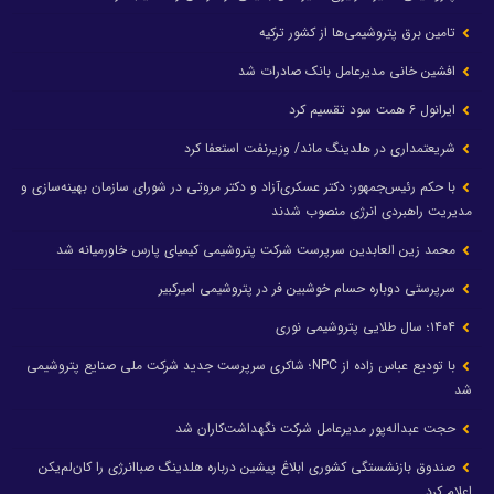
تامین برق پتروشیمی‌ها از کشور ترکیه
افشین خانی مدیرعامل بانک صادرات شد
ایرانول ۶ همت سود تقسیم کرد
شریعتمداری در هلدینگ ماند/ وزیرنفت استعفا کرد
با حکم رئیس‌جمهور؛ دکتر عسکری‌آزاد و دکتر مروتی در شورای سازمان بهینه‌سازی و
مدیریت راهبردی انرژی منصوب شدند
محمد زین العابدین سرپرست شرکت پتروشیمی کیمیای پارس خاورمیانه شد
سرپرستی دوباره حسام خوشبین فر در پتروشیمی امیرکبیر
۱۴۰۴؛ سال طلایی پتروشیمی نوری
با تودیع عباس زاده از NPC؛ شاکری سرپرست جدید شرکت ملی صنایع پتروشیمی
شد
حجت عبداله‌پور مدیرعامل شرکت نگهداشت‌کاران شد
صندوق بازنشستگی کشوری ابلاغ پیشین درباره هلدینگ صباانرژی را کان‌لم‌یکن
اعلام کرد