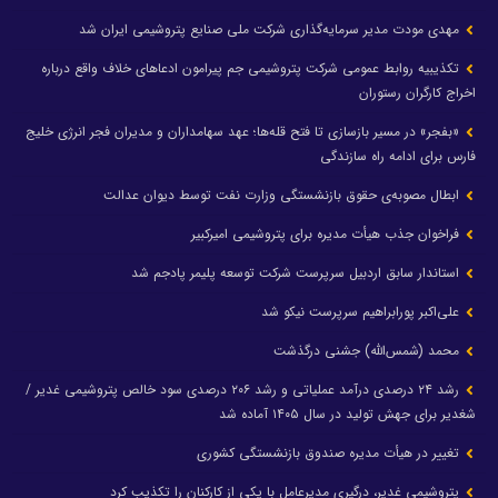
مهدی مودت مدیر سرمایه‌گذاری شرکت ملی صنایع پتروشیمی ایران شد
تکذیبیه روابط عمومی شرکت پتروشیمی جم پیرامون ادعاهای خلاف واقع درباره
اخراج کارگران رستوران
«بفجر» در مسیر بازسازی تا فتح قله‌ها؛ عهد سهامداران و مدیران فجر انرژی خلیج
فارس برای ادامه راه سازندگی
ابطال مصوبه‌ی حقوق بازنشستگی وزارت نفت توسط دیوان عدالت
فراخوان جذب هیأت مدیره برای پتروشیمی امیرکبیر
استاندار سابق اردبیل سرپرست شرکت توسعه پلیمر پادجم شد
علی‌اکبر پورابراهیم سرپرست نیکو شد
محمد (شمس‌الله) جشنی درگذشت
رشد ۲۴ درصدی درآمد عملیاتی و رشد ۲۰۶ درصدی سود خالص پتروشیمی غدیر /
شغدیر برای جهش تولید در سال ۱۴۰۵ آماده شد
تغییر در هیأت مدیره صندوق بازنشستگی کشوری
پتروشیمی غدیر، درگیری مدیرعامل با یکی از کارکنان را تکذیب کرد