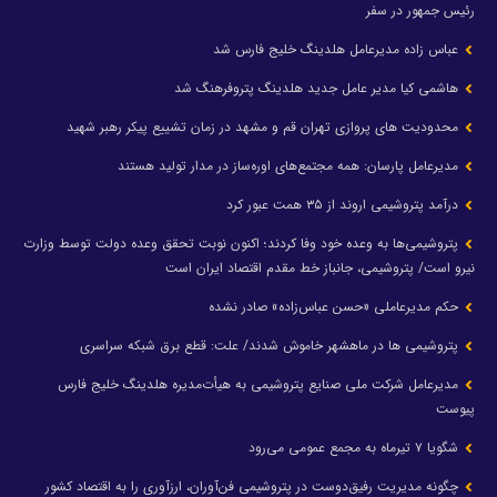
رئیس جمهور در سفر
عباس زاده مدیرعامل هلدینگ خلیج فارس شد
هاشمی کیا مدیر عامل جدید هلدینگ پتروفرهنگ شد
محدودیت های پروازی تهران قم و مشهد در زمان تشییع پیکر رهبر شهید
مدیرعامل پارسان: همه مجتمع‌های اوره‌ساز در مدار تولید هستند
درآمد پتروشیمی اروند از ۳۵ همت عبور کرد
پتروشیمی‌ها به وعده خود وفا کردند؛ اکنون نوبت تحقق وعده دولت توسط وزارت
نیرو است/ پتروشیمی، جانباز خط مقدم اقتصاد ایران است
حکم مدیرعاملی «حسن عباس‌زاده» صادر نشده
پتروشیمی ها در ماهشهر خاموش شدند/ علت: قطع برق شبکه سراسری
مدیرعامل شرکت ملی صنایع پتروشیمی به هیأت‌مدیره هلدینگ خلیج فارس
پیوست
شگویا ۷ تیرماه به مجمع عمومی می‌رود
چگونه مدیریت رفیق‌دوست در پتروشیمی فن‌آوران، ارزآوری را به اقتصاد کشور