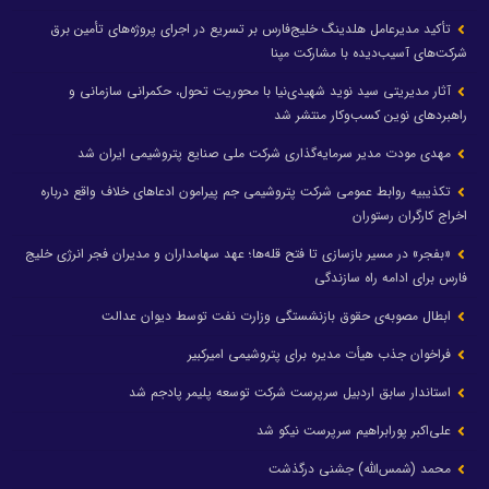
تأکید مدیرعامل هلدینگ خلیج‌فارس بر تسریع در اجرای پروژه‌های تأمین برق
شرکت‌های آسیب‌دیده با مشارکت مپنا
آثار مدیریتی سید نوید شهیدی‌نیا با محوریت تحول، حکمرانی سازمانی و
راهبردهای نوین کسب‌وکار منتشر شد
مهدی مودت مدیر سرمایه‌گذاری شرکت ملی صنایع پتروشیمی ایران شد
تکذیبیه روابط عمومی شرکت پتروشیمی جم پیرامون ادعاهای خلاف واقع درباره
اخراج کارگران رستوران
«بفجر» در مسیر بازسازی تا فتح قله‌ها؛ عهد سهامداران و مدیران فجر انرژی خلیج
فارس برای ادامه راه سازندگی
ابطال مصوبه‌ی حقوق بازنشستگی وزارت نفت توسط دیوان عدالت
فراخوان جذب هیأت مدیره برای پتروشیمی امیرکبیر
استاندار سابق اردبیل سرپرست شرکت توسعه پلیمر پادجم شد
علی‌اکبر پورابراهیم سرپرست نیکو شد
محمد (شمس‌الله) جشنی درگذشت