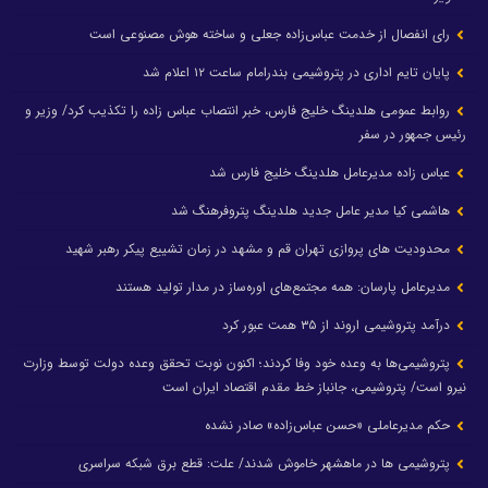
رای انفصال از خدمت عباس‌زاده جعلی و ساخته هوش مصنوعی است
پایان تایم اداری در پتروشیمی بندرامام ساعت ۱۲ اعلام شد
روابط عمومی هلدینگ خلیج فارس، خبر انتصاب عباس زاده را تکذیب کرد/ وزیر و
رئیس جمهور در سفر
عباس زاده مدیرعامل هلدینگ خلیج فارس شد
هاشمی کیا مدیر عامل جدید هلدینگ پتروفرهنگ شد
محدودیت های پروازی تهران قم و مشهد در زمان تشییع پیکر رهبر شهید
مدیرعامل پارسان: همه مجتمع‌های اوره‌ساز در مدار تولید هستند
درآمد پتروشیمی اروند از ۳۵ همت عبور کرد
پتروشیمی‌ها به وعده خود وفا کردند؛ اکنون نوبت تحقق وعده دولت توسط وزارت
نیرو است/ پتروشیمی، جانباز خط مقدم اقتصاد ایران است
حکم مدیرعاملی «حسن عباس‌زاده» صادر نشده
پتروشیمی ها در ماهشهر خاموش شدند/ علت: قطع برق شبکه سراسری