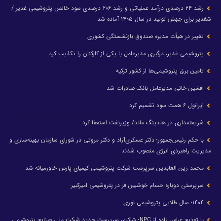
رشد ۲۴ درصدی درآمد عملیاتی و رشد ۲۰۶ درصدی سود خالص پتروشیمی غدیر /
شغدیر برای جهش تولید در سال ۱۴۰۵ آماده شد
تغییر در هیأت مدیره صندوق بازنشستگی کشوری
پتروشیمی غدیر، درگیری مدیرعامل با یکی از کارکنان را تکذیب کرد
تامین برق پتروشیمی‌ها از کشور ترکیه
افشین خانی مدیرعامل بانک صادرات شد
ایرانول ۶ همت سود تقسیم کرد
شریعتمداری در هلدینگ ماند/ وزیرنفت استعفا کرد
با حکم رئیس‌جمهور؛ دکتر عسکری‌آزاد و دکتر مروتی در شورای سازمان بهینه‌سازی و
مدیریت راهبردی انرژی منصوب شدند
محمد زین العابدین سرپرست شرکت پتروشیمی کیمیای پارس خاورمیانه شد
سرپرستی دوباره حسام خوشبین فر در پتروشیمی امیرکبیر
۱۴۰۴؛ سال طلایی پتروشیمی نوری
با تودیع عباس زاده از NPC؛ شاکری سرپرست جدید شرکت ملی صنایع پتروشیمی