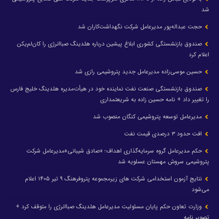
شد
حجت عبداله‌پور مدیرعامل شرکت نگهداشت‌کاران شد
صندوق بازنشستگی کشوری ابلاغ پیشین درباره هلدینگ صباانرژی را کان‌لم‌یکن
اعلام کرد
حسین موسی‌زاده مدیرعامل جدید پتروشیمی رازی شد
صندوق بازنشستگی صنعت نفت نماینده خود در هیأت‌مدیره هلدینگ خلیج فارس
را تغییر داد + نامه حسین زاده به شریعتمداری
مدیرعامل توسعه پتروشیمی کنگان منصوب شد
افت حدود ۳ درصدی قیمت نفت
حکم مدیرعامل گروه سرمایه‌گذاری اهداف؛ «صادق شیبانی»مدیرعامل شرکت
پتروشیمی سروش مهستان عسلویه شد
نتایج آزمون استخدامی شرکت های زیرمجموعه پتروفرهنگ ۹ تیر ۱۴۰۵ اعلام
می‌شود
وزارت تعاون حکم پایان مسئولیت مدیرعامل هلدینگ صباانرژی را متوقف کرد +
تصویر نامه