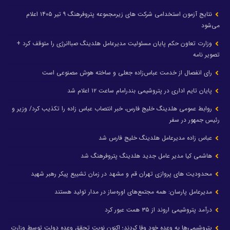
نتایج آزمون استخدامی شرکت های زیرمجموعه پتروفرهنگ ۹ تیر ۱۴۰۵ اعلام
می‌شود
وزارت تعاون حکم پایان مسئولیت مدیرعامل هلدینگ صباانرژی را متوقف کرد +
تصویر نامه
رای انفصال از خدمت عباس‌زاده جعلی و ساخته هوش مصنوعی است
پایان تایم اداری در پتروشیمی بندرامام ساعت ۱۲ اعلام شد
روابط عمومی هلدینگ خلیج فارس، خبر انتصاب عباس زاده را تکذیب کرد/ وزیر و
رئیس جمهور در سفر
عباس زاده مدیرعامل هلدینگ خلیج فارس شد
هاشمی کیا مدیر عامل جدید هلدینگ پتروفرهنگ شد
محدودیت های پروازی تهران قم و مشهد در زمان تشییع پیکر رهبر شهید
مدیرعامل پارسان: همه مجتمع‌های اوره‌ساز در مدار تولید هستند
درآمد پتروشیمی اروند از ۳۵ همت عبور کرد
پتروشیمی‌ها به وعده خود وفا کردند؛ اکنون نوبت تحقق وعده دولت توسط وزارت