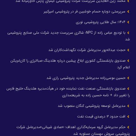
محمد زین العابدین سرپرست شرکت پتروشیمی کیمیای پارس خاورمیانه شد
سرپرستی دوباره حسام خوشبین فر در پتروشیمی امیرکبیر
۱۴۰۴؛ سال طلایی پتروشیمی نوری
با تودیع عباس زاده از NPC؛ شاکری سرپرست جدید شرکت ملی صنایع پتروشیمی
شد
حجت عبداله‌پور مدیرعامل شرکت نگهداشت‌کاران شد
صندوق بازنشستگی کشوری ابلاغ پیشین درباره هلدینگ صباانرژی را کان‌لم‌یکن
اعلام کرد
حسین موسی‌زاده مدیرعامل جدید پتروشیمی رازی شد
صندوق بازنشستگی صنعت نفت نماینده خود در هیأت‌مدیره هلدینگ خلیج فارس
را تغییر داد + نامه حسین زاده به شریعتمداری
مدیرعامل توسعه پتروشیمی کنگان منصوب شد
افت حدود ۳ درصدی قیمت نفت
حکم مدیرعامل گروه سرمایه‌گذاری اهداف؛ «صادق شیبانی»مدیرعامل شرکت
پتروشیمی سروش مهستان عسلویه شد