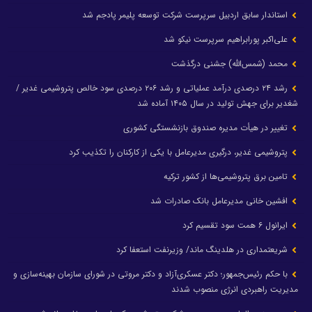
استاندار سابق اردبیل سرپرست شرکت توسعه پلیمر پادجم شد
علی‌اکبر پورابراهیم سرپرست نیکو شد
محمد (شمس‌الله) جشنی درگذشت
رشد ۲۴ درصدی درآمد عملیاتی و رشد ۲۰۶ درصدی سود خالص پتروشیمی غدیر /
شغدیر برای جهش تولید در سال ۱۴۰۵ آماده شد
تغییر در هیأت مدیره صندوق بازنشستگی کشوری
پتروشیمی غدیر، درگیری مدیرعامل با یکی از کارکنان را تکذیب کرد
تامین برق پتروشیمی‌ها از کشور ترکیه
افشین خانی مدیرعامل بانک صادرات شد
ایرانول ۶ همت سود تقسیم کرد
شریعتمداری در هلدینگ ماند/ وزیرنفت استعفا کرد
با حکم رئیس‌جمهور؛ دکتر عسکری‌آزاد و دکتر مروتی در شورای سازمان بهینه‌سازی و
مدیریت راهبردی انرژی منصوب شدند