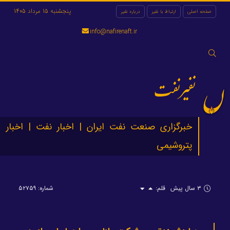
پنجشنبه 15 مرداد 1405
صفحه اصلی
ارتباط با نفیر
درباره نفیر
info@nafirenaft.ir
جستجو
برای:
نفیرنفت
خبرگزاری صنعت نفت ایران | اخبار نفت | اخبار
پتروشیمی
۳ سال پیش
قلم:
شماره: ۵۲۷۵۹