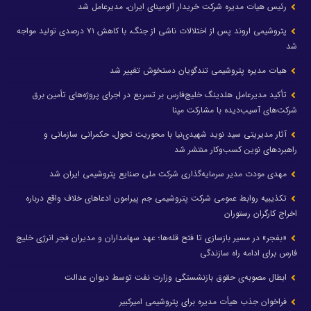
رئیس هیات مدیره شرکت خریدار آلومینای ایران، مدیرعامل شد
پتروشیمی اروند پس از اختلالات ناشی از جنگ، با کاهش ۷۱ درصدی تولید مواجه
شد
هیات مدیره پتروشیمی تندگویان دستخوش تغییر شد
تأکید مدیرعامل هلدینگ خلیج‌فارس بر تسریع در اجرای پروژه‌های تأمین برق
شرکت‌های آسیب‌دیده با مشارکت مپنا
آثار مدیریتی سید نوید شهیدی‌نیا با محوریت تحول، حکمرانی سازمانی و
راهبردهای نوین کسب‌وکار منتشر شد
مهدی مودت مدیر سرمایه‌گذاری شرکت ملی صنایع پتروشیمی ایران شد
تکذیبیه روابط عمومی شرکت پتروشیمی جم پیرامون ادعاهای خلاف واقع درباره
اخراج کارگران رستوران
«بفجر» در مسیر بازسازی تا فتح قله‌ها؛ عهد سهامداران و مدیران فجر انرژی خلیج
فارس برای ادامه راه سازندگی
ابطال مصوبه‌ی حقوق بازنشستگی وزارت نفت توسط دیوان عدالت
فراخوان جذب هیأت مدیره برای پتروشیمی امیرکبیر