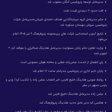
مدیرعامل توسعه پتروشیمی کنگان منصوب شد
افت حدود ۳ درصدی قیمت نفت
حکم مدیرعامل گروه سرمایه‌گذاری اهداف؛ «صادق شیبانی»مدیرعامل شرکت
پتروشیمی سروش مهستان عسلویه شد
نتایج آزمون استخدامی شرکت های زیرمجموعه پتروفرهنگ ۹ تیر ۱۴۰۵ اعلام
می‌شود
وزارت تعاون حکم پایان مسئولیت مدیرعامل هلدینگ صباانرژی را متوقف کرد +
تصویر نامه
رای انفصال از خدمت عباس‌زاده جعلی و ساخته هوش مصنوعی است
پایان تایم اداری در پتروشیمی بندرامام ساعت ۱۲ اعلام شد
روابط عمومی هلدینگ خلیج فارس، خبر انتصاب عباس زاده را تکذیب کرد/ وزیر و
رئیس جمهور در سفر
عباس زاده مدیرعامل هلدینگ خلیج فارس شد
هاشمی کیا مدیر عامل جدید هلدینگ پتروفرهنگ شد
محدودیت های پروازی تهران قم و مشهد در زمان تشییع پیکر رهبر شهید