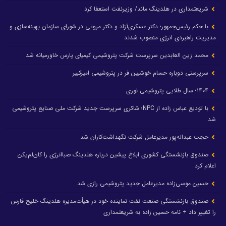
شریعتمداری در هلدینگ ماند/ وزیرنفت استعفا کرد
با حکم رئیس‌جمهور؛ دکتر عسکری‌آزاد و دکتر مروتی در شورای سازمان بهینه‌سازی و
مدیریت راهبردی انرژی منصوب شدند
محمد زین العابدین سرپرست شرکت پتروشیمی کیمیای پارس خاورمیانه شد
سرپرستی دوباره حسام خوشبین فر در پتروشیمی امیرکبیر
۱۴۰۴؛ سال طلایی پتروشیمی نوری
با تودیع عباس زاده از NPC؛ شاکری سرپرست جدید شرکت ملی صنایع پتروشیمی
شد
حجت عبداله‌پور مدیرعامل شرکت نگهداشت‌کاران شد
صندوق بازنشستگی کشوری ابلاغ پیشین درباره هلدینگ صباانرژی را کان‌لم‌یکن
اعلام کرد
حسین موسی‌زاده مدیرعامل جدید پتروشیمی رازی شد
صندوق بازنشستگی صنعت نفت نماینده خود در هیأت‌مدیره هلدینگ خلیج فارس
را تغییر داد + نامه حسین زاده به شریعتمداری