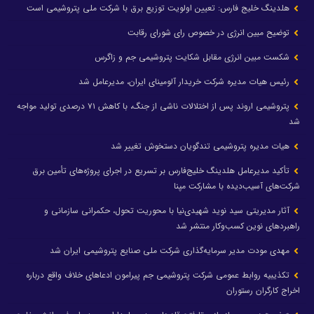
هلدینگ خلیج فارس: تعیین اولویت توزیع برق با شرکت ملی پتروشیمی است
توضیح مبین انرژی در خصوص رای شورای رقابت
شکست مبین انرژی مقابل شکایت پتروشیمی جم و زاگرس
رئیس هیات مدیره شرکت خریدار آلومینای ایران، مدیرعامل شد
پتروشیمی اروند پس از اختلالات ناشی از جنگ، با کاهش ۷۱ درصدی تولید مواجه
شد
هیات مدیره پتروشیمی تندگویان دستخوش تغییر شد
تأکید مدیرعامل هلدینگ خلیج‌فارس بر تسریع در اجرای پروژه‌های تأمین برق
شرکت‌های آسیب‌دیده با مشارکت مپنا
آثار مدیریتی سید نوید شهیدی‌نیا با محوریت تحول، حکمرانی سازمانی و
راهبردهای نوین کسب‌وکار منتشر شد
مهدی مودت مدیر سرمایه‌گذاری شرکت ملی صنایع پتروشیمی ایران شد
تکذیبیه روابط عمومی شرکت پتروشیمی جم پیرامون ادعاهای خلاف واقع درباره
اخراج کارگران رستوران