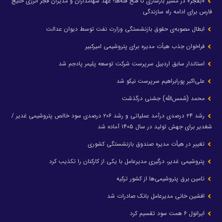
«بفجر» در مسیر بازسازی تا فتح قله‌ها؛ عهد سهامداران و مدیران فجر انرژی خلیج
فارس برای ادامه راه سازندگی
ابطال مصوبه‌ی حقوق بازنشستگی وزارت نفت توسط دیوان عدالت
فراخوان جذب هیأت مدیره برای پتروشیمی امیرکبیر
استاندار سابق اردبیل سرپرست شرکت توسعه پلیمر پادجم شد
علی‌اکبر پورابراهیم سرپرست نیکو شد
محمد (شمس‌الله) جشنی درگذشت
رشد ۲۴ درصدی درآمد عملیاتی و رشد ۲۰۶ درصدی سود خالص پتروشیمی غدیر /
شغدیر برای جهش تولید در سال ۱۴۰۵ آماده شد
تغییر در هیأت مدیره صندوق بازنشستگی کشوری
پتروشیمی غدیر، درگیری مدیرعامل با یکی از کارکنان را تکذیب کرد
تامین برق پتروشیمی‌ها از کشور ترکیه
افشین خانی مدیرعامل بانک صادرات شد
ایرانول ۶ همت سود تقسیم کرد