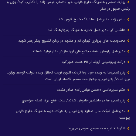
روابط عمومی هلدینگ خلیج فارس، خبر انتصاب عباس زاده را تکذیب کرد/ وزیر و
رئیس جمهور در سفر
عباس زاده مدیرعامل هلدینگ خلیج فارس شد
هاشمی کیا مدیر عامل جدید هلدینگ پتروفرهنگ شد
محدودیت های پروازی تهران قم و مشهد در زمان تشییع پیکر رهبر شهید
مدیرعامل پارسان: همه مجتمع‌های اوره‌ساز در مدار تولید هستند
درآمد پتروشیمی اروند از ۳۵ همت عبور کرد
پتروشیمی‌ها به وعده خود وفا کردند؛ اکنون نوبت تحقق وعده دولت توسط وزارت
نیرو است/ پتروشیمی، جانباز خط مقدم اقتصاد ایران است
حکم مدیرعاملی «حسن عباس‌زاده» صادر نشده
پتروشیمی ها در ماهشهر خاموش شدند/ علت: قطع برق شبکه سراسری
مدیرعامل شرکت ملی صنایع پتروشیمی به هیأت‌مدیره هلدینگ خلیج فارس
پیوست
شگویا ۷ تیرماه به مجمع عمومی می‌رود