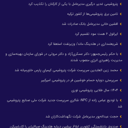
پتروشیمی غدیر، درگیری مدیرعامل با یکی از کارکنان را تکذیب کرد
تامین برق پتروشیمی‌ها از کشور ترکیه
افشین خانی مدیرعامل بانک صادرات شد
ایرانول ۶ همت سود تقسیم کرد
شریعتمداری در هلدینگ ماند/ وزیرنفت استعفا کرد
با حکم رئیس‌جمهور؛ دکتر عسکری‌آزاد و دکتر مروتی در شورای سازمان بهینه‌سازی و
مدیریت راهبردی انرژی منصوب شدند
محمد زین العابدین سرپرست شرکت پتروشیمی کیمیای پارس خاورمیانه شد
سرپرستی دوباره حسام خوشبین فر در پتروشیمی امیرکبیر
۱۴۰۴؛ سال طلایی پتروشیمی نوری
با تودیع عباس زاده از NPC؛ شاکری سرپرست جدید شرکت ملی صنایع پتروشیمی
شد
حجت عبداله‌پور مدیرعامل شرکت نگهداشت‌کاران شد
صندوق بازنشستگی کشوری ابلاغ پیشین درباره هلدینگ صباانرژی را کان‌لم‌یکن