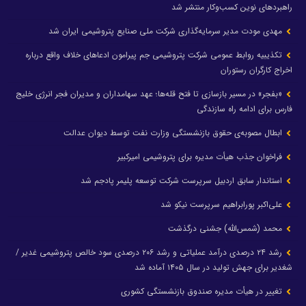
راهبردهای نوین کسب‌وکار منتشر شد
مهدی مودت مدیر سرمایه‌گذاری شرکت ملی صنایع پتروشیمی ایران شد
تکذیبیه روابط عمومی شرکت پتروشیمی جم پیرامون ادعاهای خلاف واقع درباره
اخراج کارگران رستوران
«بفجر» در مسیر بازسازی تا فتح قله‌ها؛ عهد سهامداران و مدیران فجر انرژی خلیج
فارس برای ادامه راه سازندگی
ابطال مصوبه‌ی حقوق بازنشستگی وزارت نفت توسط دیوان عدالت
فراخوان جذب هیأت مدیره برای پتروشیمی امیرکبیر
استاندار سابق اردبیل سرپرست شرکت توسعه پلیمر پادجم شد
علی‌اکبر پورابراهیم سرپرست نیکو شد
محمد (شمس‌الله) جشنی درگذشت
رشد ۲۴ درصدی درآمد عملیاتی و رشد ۲۰۶ درصدی سود خالص پتروشیمی غدیر /
شغدیر برای جهش تولید در سال ۱۴۰۵ آماده شد
تغییر در هیأت مدیره صندوق بازنشستگی کشوری