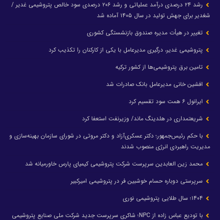
رشد ۲۴ درصدی درآمد عملیاتی و رشد ۲۰۶ درصدی سود خالص پتروشیمی غدیر /
شغدیر برای جهش تولید در سال ۱۴۰۵ آماده شد
تغییر در هیأت مدیره صندوق بازنشستگی کشوری
پتروشیمی غدیر، درگیری مدیرعامل با یکی از کارکنان را تکذیب کرد
تامین برق پتروشیمی‌ها از کشور ترکیه
افشین خانی مدیرعامل بانک صادرات شد
ایرانول ۶ همت سود تقسیم کرد
شریعتمداری در هلدینگ ماند/ وزیرنفت استعفا کرد
با حکم رئیس‌جمهور؛ دکتر عسکری‌آزاد و دکتر مروتی در شورای سازمان بهینه‌سازی و
مدیریت راهبردی انرژی منصوب شدند
محمد زین العابدین سرپرست شرکت پتروشیمی کیمیای پارس خاورمیانه شد
سرپرستی دوباره حسام خوشبین فر در پتروشیمی امیرکبیر
۱۴۰۴؛ سال طلایی پتروشیمی نوری
با تودیع عباس زاده از NPC؛ شاکری سرپرست جدید شرکت ملی صنایع پتروشیمی