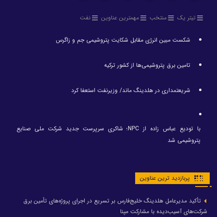
تیتر یک
منتخب
مهمترین عناوین
نفت
شکست مبین انرژی مقابل شکایت پتروشیمی جم و زاگرس
تامین برق پتروشیمی‌ها از کشور ترکیه
شریعتمداری در هلدینگ ماند/ وزیرنفت استعفا کرد
با تودیع عباس زاده از NPC؛ شاکری سرپرست جدید شرکت ملی صنایع
پتروشیمی شد
پربازدید ترین عناوین
تأکید مدیرعامل هلدینگ خلیج‌فارس بر تسریع در اجرای پروژه‌های تأمین برق
شرکت‌های آسیب‌دیده با مشارکت مپنا