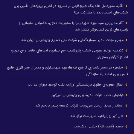
تأکید مدیرعامل هلدینگ خلیج‌فارس بر تسریع در اجرای پروژه‌های تأمین برق
شرکت‌های آسیب‌دیده با مشارکت مپنا
آثار مدیریتی سید نوید شهیدی‌نیا با محوریت تحول، حکمرانی سازمانی و
راهبردهای نوین کسب‌وکار منتشر شد
مهدی مودت مدیر سرمایه‌گذاری شرکت ملی صنایع پتروشیمی ایران شد
تکذیبیه روابط عمومی شرکت پتروشیمی جم پیرامون ادعاهای خلاف واقع درباره
اخراج کارگران رستوران
«بفجر» در مسیر بازسازی تا فتح قله‌ها؛ عهد سهامداران و مدیران فجر انرژی خلیج
فارس برای ادامه راه سازندگی
ابطال مصوبه‌ی حقوق بازنشستگی وزارت نفت توسط دیوان عدالت
فراخوان جذب هیأت مدیره برای پتروشیمی امیرکبیر
استاندار سابق اردبیل سرپرست شرکت توسعه پلیمر پادجم شد
علی‌اکبر پورابراهیم سرپرست نیکو شد
محمد (شمس‌الله) جشنی درگذشت