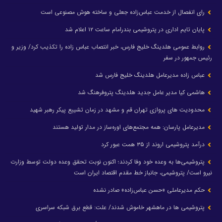
رای انفصال از خدمت عباس‌زاده جعلی و ساخته هوش مصنوعی است
پایان تایم اداری در پتروشیمی بندرامام ساعت ۱۲ اعلام شد
روابط عمومی هلدینگ خلیج فارس، خبر انتصاب عباس زاده را تکذیب کرد/ وزیر و
رئیس جمهور در سفر
عباس زاده مدیرعامل هلدینگ خلیج فارس شد
هاشمی کیا مدیر عامل جدید هلدینگ پتروفرهنگ شد
محدودیت های پروازی تهران قم و مشهد در زمان تشییع پیکر رهبر شهید
مدیرعامل پارسان: همه مجتمع‌های اوره‌ساز در مدار تولید هستند
درآمد پتروشیمی اروند از ۳۵ همت عبور کرد
پتروشیمی‌ها به وعده خود وفا کردند؛ اکنون نوبت تحقق وعده دولت توسط وزارت
نیرو است/ پتروشیمی، جانباز خط مقدم اقتصاد ایران است
حکم مدیرعاملی «حسن عباس‌زاده» صادر نشده
پتروشیمی ها در ماهشهر خاموش شدند/ علت: قطع برق شبکه سراسری