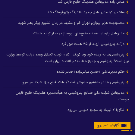
عباس زاده مدیرعامل هلدینگ خلیج فارس شد
هاشمی کیا مدیر عامل جدید هلدینگ پتروفرهنگ شد
محدودیت های پروازی تهران قم و مشهد در زمان تشییع پیکر رهبر شهید
مدیرعامل پارسان: همه مجتمع‌های اوره‌ساز در مدار تولید هستند
درآمد پتروشیمی اروند از ۳۵ همت عبور کرد
پتروشیمی‌ها به وعده خود وفا کردند؛ اکنون نوبت تحقق وعده دولت توسط وزارت
نیرو است/ پتروشیمی، جانباز خط مقدم اقتصاد ایران است
حکم مدیرعاملی «حسن عباس‌زاده» صادر نشده
پتروشیمی ها در ماهشهر خاموش شدند/ علت: قطع برق شبکه سراسری
مدیرعامل شرکت ملی صنایع پتروشیمی به هیأت‌مدیره هلدینگ خلیج فارس
پیوست
شگویا ۷ تیرماه به مجمع عمومی می‌رود
گزارش تصویری