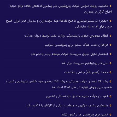
تکذیبیه روابط عمومی شرکت پتروشیمی جم پیرامون ادعاهای خلاف واقع درباره
اخراج کارگران رستوران
«بفجر» در مسیر بازسازی تا فتح قله‌ها؛ عهد سهامداران و مدیران فجر انرژی خلیج
فارس برای ادامه راه سازندگی
ابطال مصوبه‌ی حقوق بازنشستگی وزارت نفت توسط دیوان عدالت
فراخوان جذب هیأت مدیره برای پتروشیمی امیرکبیر
استاندار سابق اردبیل سرپرست شرکت توسعه پلیمر پادجم شد
علی‌اکبر پورابراهیم سرپرست نیکو شد
محمد (شمس‌الله) جشنی درگذشت
رشد ۲۴ درصدی درآمد عملیاتی و رشد ۲۰۶ درصدی سود خالص پتروشیمی غدیر /
شغدیر برای جهش تولید در سال ۱۴۰۵ آماده شد
تغییر در هیأت مدیره صندوق بازنشستگی کشوری
پتروشیمی غدیر، درگیری مدیرعامل با یکی از کارکنان را تکذیب کرد
تامین برق پتروشیمی‌ها از کشور ترکیه