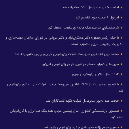
افشین خانی مدیرعامل بانک صادرات شد
ایرانول ۶ همت سود تقسیم کرد
شریعتمداری در هلدینگ ماند/ وزیرنفت استعفا کرد
با حکم رئیس‌جمهور؛ دکتر عسکری‌آزاد و دکتر مروتی در شورای سازمان بهینه‌سازی و
مدیریت راهبردی انرژی منصوب شدند
محمد زین العابدین سرپرست شرکت پتروشیمی کیمیای پارس خاورمیانه شد
سرپرستی دوباره حسام خوشبین فر در پتروشیمی امیرکبیر
۱۴۰۴؛ سال طلایی پتروشیمی نوری
با تودیع عباس زاده از NPC؛ شاکری سرپرست جدید شرکت ملی صنایع پتروشیمی
شد
حجت عبداله‌پور مدیرعامل شرکت نگهداشت‌کاران شد
صندوق بازنشستگی کشوری ابلاغ پیشین درباره هلدینگ صباانرژی را کان‌لم‌یکن
اعلام کرد
حسین موسی‌زاده مدیرعامل جدید پتروشیمی رازی شد