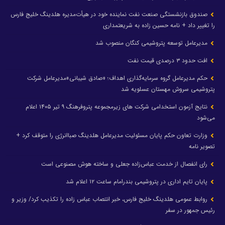
صندوق بازنشستگی صنعت نفت نماینده خود در هیأت‌مدیره هلدینگ خلیج فارس
را تغییر داد + نامه حسین زاده به شریعتمداری
مدیرعامل توسعه پتروشیمی کنگان منصوب شد
افت حدود ۳ درصدی قیمت نفت
حکم مدیرعامل گروه سرمایه‌گذاری اهداف؛ «صادق شیبانی»مدیرعامل شرکت
پتروشیمی سروش مهستان عسلویه شد
نتایج آزمون استخدامی شرکت های زیرمجموعه پتروفرهنگ ۹ تیر ۱۴۰۵ اعلام
می‌شود
وزارت تعاون حکم پایان مسئولیت مدیرعامل هلدینگ صباانرژی را متوقف کرد +
تصویر نامه
رای انفصال از خدمت عباس‌زاده جعلی و ساخته هوش مصنوعی است
پایان تایم اداری در پتروشیمی بندرامام ساعت ۱۲ اعلام شد
روابط عمومی هلدینگ خلیج فارس، خبر انتصاب عباس زاده را تکذیب کرد/ وزیر و
رئیس جمهور در سفر