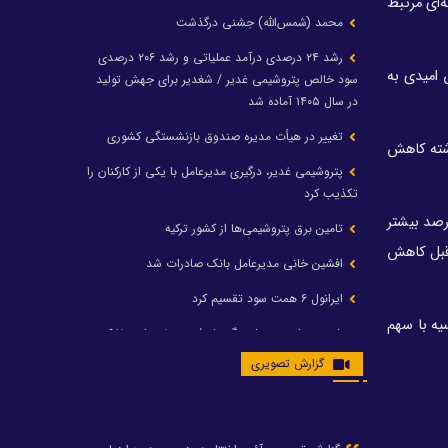
‌ای مرتبط
محمد (شمس‌الله) جشنی درگذشت
رشد ۲۴ درصدی درآمد عملیاتی و رشد ۲۰۶ درصدی
به سطوح سال ۲۰۱۹ کاهش دهد تا جهان امیدی به
سود خالص پتروشیمی غدیر / شغدیر برای جهش تولید
در سال ۱۴۰۵ آماده شد
تغییر در هیأت مدیره صندوق بازنشستگی کشوری
رشد کرد که نسبت به ۵.۵ درصد در سال گذشته کاهش
پتروشیمی غدیر، درگیری مدیرعامل با یکی از کارکنان را
تکذیب کرد
ود یک درصد بیشتر
تامین برق پتروشیمی‌ها از کشور ترکیه
 نسبت به سال قبل کاهش
افشین خانی مدیرعامل بانک صادرات شد
ایرانول ۶ همت سود تقسیم کرد
ه تولید سال ۲۰۲۱ تغییری نکرد. آمریکا با سهم ۲۴.۲ درصد، روسیه با سهم
شریعتمداری در هلدینگ ماند/ وزیرنفت استعفا کرد
گزارش تصویری
با حکم رئیس‌جمهور؛ دکتر عسکری‌آزاد و دکتر مروتی در
شورای سازمان بهینه‌سازی و مدیریت راهبردی انرژی
منصوب شدند
محمد زین العابدین سرپرست شرکت پتروشیمی