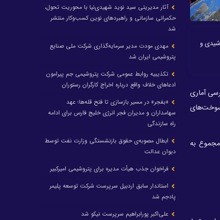
آثار مدیریتی سید نوید شهیدی‌نیا با محوریت تحول،
حکمرانی سازمانی و راهبردهای نوین کسب‌وکار منتشر
شد
ورشیدی و
مهدی مودت مدیر سرمایه‌گذاری شرکت ملی صنایع
پتروشیمی ایران شد
تکذیبیه روابط عمومی شرکت پتروشیمی جم پیرامون
ادعاهای خلاف واقع درباره اخراج کارگران رستوران
رسی آماری
«بفجر» در مسیر بازسازی تا فتح قله‌ها؛ عهد
سلطه سوخت‌های
سهامداران و مدیران فجر انرژی خلیج فارس برای ادامه
راه سازندگی
ابطال مصوبه‌ی حقوق بازنشستگی وزارت نفت توسط
 مجموع به
دیوان عدالت
فراخوان جذب هیأت مدیره برای پتروشیمی امیرکبیر
استاندار سابق اردبیل سرپرست شرکت توسعه پلیمر
پادجم شد
علی‌اکبر پورابراهیم سرپرست نیکو شد