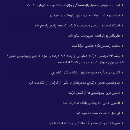
ابطال مصوبه‌ی حقوق بازنشستگی وزارت نفت توسط دیوان عدالت
فراخوان جذب هیأت مدیره برای پتروشیمی امیرکبیر
استاندار سابق اردبیل سرپرست شرکت توسعه پلیمر پادجم شد
علی‌اکبر پورابراهیم سرپرست نیکو شد
محمد (شمس‌الله) جشنی درگذشت
رشد ۲۴ درصدی درآمد عملیاتی و رشد ۲۰۶ درصدی سود خالص پتروشیمی غدیر /
شغدیر برای جهش تولید در سال ۱۴۰۵ آماده شد
تغییر در هیأت مدیره صندوق بازنشستگی کشوری
پتروشیمی غدیر، درگیری مدیرعامل با یکی از کارکنان را تکذیب کرد
تامین برق پتروشیمی‌ها از کشور ترکیه
افشین خانی مدیرعامل بانک صادرات شد
ایرانول ۶ همت سود تقسیم کرد
شریعتمداری در هلدینگ ماند/ وزیرنفت استعفا کرد