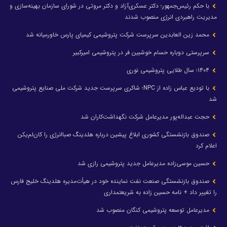
با حکم رئیس‌جمهور؛ دکتر عسکری‌آزاد و دکتر مروتی در شورای سازمان بهینه‌سازی و
مدیریت راهبردی انرژی منصوب شدند
محمد زین العابدین سرپرست شرکت پتروشیمی کیمیای پارس خاورمیانه شد
سرپرستی دوباره حسام خوشبین فر در پتروشیمی امیرکبیر
۱۴۰۴؛ سال طلایی پتروشیمی نوری
با تودیع عباس زاده از NPC؛ شاکری سرپرست جدید شرکت ملی صنایع پتروشیمی
شد
حجت عبداله‌پور مدیرعامل شرکت نگهداشت‌کاران شد
صندوق بازنشستگی کشوری ابلاغ پیشین درباره هلدینگ صباانرژی را کان‌لم‌یکن
اعلام کرد
حسین موسی‌زاده مدیرعامل جدید پتروشیمی رازی شد
صندوق بازنشستگی صنعت نفت نماینده خود در هیأت‌مدیره هلدینگ خلیج فارس
را تغییر داد + نامه حسین زاده به شریعتمداری
مدیرعامل توسعه پتروشیمی کنگان منصوب شد