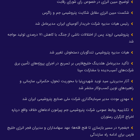
توضیح مبین انرژی در خصوص رای شورای رقابت
شکست مبین انرژی مقابل شکایت پتروشیمی جم و زاگرس
رئیس هیات مدیره شرکت خریدار آلومینای ایران، مدیرعامل شد
پتروشیمی اروند پس از اختلالات ناشی از جنگ، با کاهش ۷۱ درصدی تولید مواجه
شد
هیات مدیره پتروشیمی تندگویان دستخوش تغییر شد
تأکید مدیرعامل هلدینگ خلیج‌فارس بر تسریع در اجرای پروژه‌های تأمین برق
شرکت‌های آسیب‌دیده با مشارکت مپنا
آثار مدیریتی سید نوید شهیدی‌نیا با محوریت تحول، حکمرانی سازمانی و
راهبردهای نوین کسب‌وکار منتشر شد
مهدی مودت مدیر سرمایه‌گذاری شرکت ملی صنایع پتروشیمی ایران شد
تکذیبیه روابط عمومی شرکت پتروشیمی جم پیرامون ادعاهای خلاف واقع درباره
اخراج کارگران رستوران
«بفجر» در مسیر بازسازی تا فتح قله‌ها؛ عهد سهامداران و مدیران فجر انرژی خلیج
فارس برای ادامه راه سازندگی