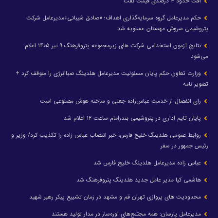
افت حدود ۳ درصدی قیمت نفت
حکم مدیرعامل گروه سرمایه‌گذاری اهداف؛ «صادق شیبانی»مدیرعامل شرکت
پتروشیمی سروش مهستان عسلویه شد
نتایج آزمون استخدامی شرکت های زیرمجموعه پتروفرهنگ ۹ تیر ۱۴۰۵ اعلام
می‌شود
وزارت تعاون حکم پایان مسئولیت مدیرعامل هلدینگ صباانرژی را متوقف کرد +
تصویر نامه
رای انفصال از خدمت عباس‌زاده جعلی و ساخته هوش مصنوعی است
پایان تایم اداری در پتروشیمی بندرامام ساعت ۱۲ اعلام شد
روابط عمومی هلدینگ خلیج فارس، خبر انتصاب عباس زاده را تکذیب کرد/ وزیر و
رئیس جمهور در سفر
عباس زاده مدیرعامل هلدینگ خلیج فارس شد
هاشمی کیا مدیر عامل جدید هلدینگ پتروفرهنگ شد
محدودیت های پروازی تهران قم و مشهد در زمان تشییع پیکر رهبر شهید
مدیرعامل پارسان: همه مجتمع‌های اوره‌ساز در مدار تولید هستند