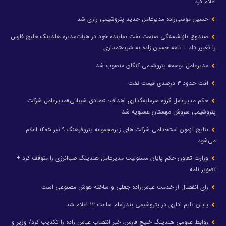
اعلام کرد
حسین موسی‌زاده مدیرعامل جدید پتروشیمی رازی شد
صندوق بازنشستگی صنعت نفت نماینده خود در هیأت‌مدیره هلدینگ خلیج فارس
را تغییر داد + نامه حسین زاده به شریعتمداری
مدیرعامل توسعه پتروشیمی کنگان منصوب شد
افت حدود ۳ درصدی قیمت نفت
حکم مدیرعامل گروه سرمایه‌گذاری اهداف؛ «صادق شیبانی»مدیرعامل شرکت
پتروشیمی سروش مهستان عسلویه شد
نتایج آزمون استخدامی شرکت های زیرمجموعه پتروفرهنگ ۹ تیر ۱۴۰۵ اعلام
می‌شود
وزارت تعاون حکم پایان مسئولیت مدیرعامل هلدینگ صباانرژی را متوقف کرد +
تصویر نامه
رای انفصال از خدمت عباس‌زاده جعلی و ساخته هوش مصنوعی است
پایان تایم اداری در پتروشیمی بندرامام ساعت ۱۲ اعلام شد
روابط عمومی هلدینگ خلیج فارس، خبر انتصاب عباس زاده را تکذیب کرد/ وزیر و