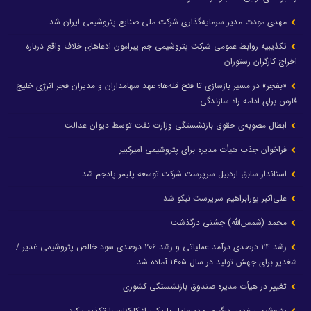
مهدی مودت مدیر سرمایه‌گذاری شرکت ملی صنایع پتروشیمی ایران شد
تکذیبیه روابط عمومی شرکت پتروشیمی جم پیرامون ادعاهای خلاف واقع درباره
اخراج کارگران رستوران
«بفجر» در مسیر بازسازی تا فتح قله‌ها؛ عهد سهامداران و مدیران فجر انرژی خلیج
فارس برای ادامه راه سازندگی
ابطال مصوبه‌ی حقوق بازنشستگی وزارت نفت توسط دیوان عدالت
فراخوان جذب هیأت مدیره برای پتروشیمی امیرکبیر
استاندار سابق اردبیل سرپرست شرکت توسعه پلیمر پادجم شد
علی‌اکبر پورابراهیم سرپرست نیکو شد
محمد (شمس‌الله) جشنی درگذشت
رشد ۲۴ درصدی درآمد عملیاتی و رشد ۲۰۶ درصدی سود خالص پتروشیمی غدیر /
شغدیر برای جهش تولید در سال ۱۴۰۵ آماده شد
تغییر در هیأت مدیره صندوق بازنشستگی کشوری
پتروشیمی غدیر، درگیری مدیرعامل با یکی از کارکنان را تکذیب کرد