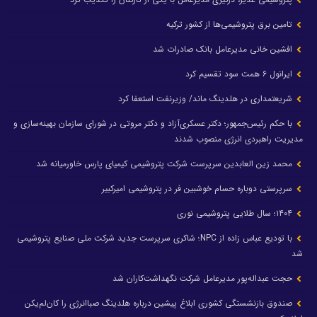
تامین برق پتروشیمی‌ها از کشور ترکیه
افشین خانی مدیرعامل بانک صادرات شد
ایرانول ۶ همت سود تقسیم کرد
شریعتمداری در هلدینگ ماند/ وزیرنفت استعفا کرد
با حکم رئیس‌جمهور؛ دکتر عسکری‌آزاد و دکتر مروتی در شورای سازمان بهینه‌سازی و
مدیریت راهبردی انرژی منصوب شدند
محمد زین العابدین سرپرست شرکت پتروشیمی کیمیای پارس خاورمیانه شد
سرپرستی دوباره حسام خوشبین فر در پتروشیمی امیرکبیر
۱۴۰۴؛ سال طلایی پتروشیمی نوری
با تودیع عباس زاده از NPC؛ شاکری سرپرست جدید شرکت ملی صنایع پتروشیمی
شد
حجت عبداله‌پور مدیرعامل شرکت نگهداشت‌کاران شد
صندوق بازنشستگی کشوری ابلاغ پیشین درباره هلدینگ صباانرژی را کان‌لم‌یکن